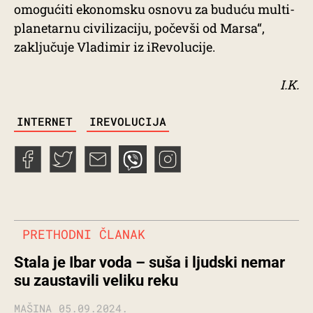
omogućiti ekonomsku osnovu za buduću multi-
planetarnu civilizaciju, počevši od Marsa“,
zaključuje Vladimir iz iRevolucije.
I.K.
TAGS
INTERNET
IREVOLUCIJA
PRETHODNI ČLANAK
Stala je Ibar voda – suša i ljudski nemar
su zaustavili veliku reku
MAŠINA
05.09.2024.