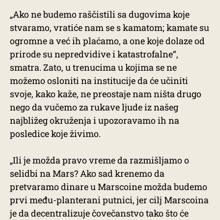
„Ako ne budemo raščistili sa dugovima koje
stvaramo, vratiće nam se s kamatom; kamate su
ogromne a već ih plaćamo, a one koje dolaze od
prirode su nepredvidive i katastrofalne“,
smatra. Zato, u trenucima u kojima se ne
možemo osloniti na institucije da će učiniti
svoje, kako kaže, ne preostaje nam ništa drugo
nego da vučemo za rukave ljude iz našeg
najbližeg okruženja i upozoravamo ih na
posledice koje živimo.
„Ili je možda pravo vreme da razmišljamo o
selidbi na Mars? Ako sad krenemo da
pretvaramo dinare u Marscoine možda budemo
prvi među-planterani putnici, jer cilj Marscoina
je da decentralizuje čovečanstvo tako što će