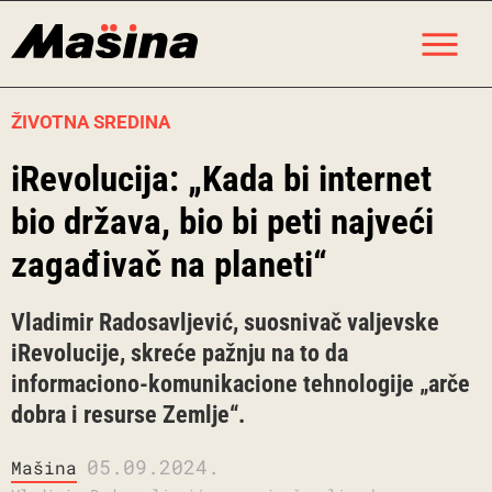
Skip
M
to
content
ŽIVOTNA SREDINA
iRevolucija: „Kada bi internet
bio država, bio bi peti najveći
zagađivač na planeti“
Vladimir Radosavljević, suosnivač valjevske
iRevolucije, skreće pažnju na to da
informaciono-komunikacione tehnologije „arče
dobra i resurse Zemlje“.
05.09.2024.
Mašina