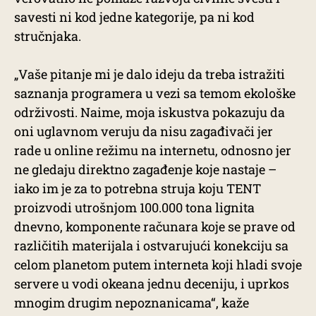
savesti ni kod jedne kategorije, pa ni kod
stručnjaka.
„Vaše pitanje mi je dalo ideju da treba istražiti
saznanja programera u vezi sa temom ekološke
održivosti. Naime, moja iskustva pokazuju da
oni uglavnom veruju da nisu zagađivači jer
rade u online režimu na internetu, odnosno jer
ne gledaju direktno zagađenje koje nastaje –
iako im je za to potrebna struja koju TENT
proizvodi utrošnjom 100.000 tona lignita
dnevno, komponente računara koje se prave od
različitih materijala i ostvarujući konekciju sa
celom planetom putem interneta koji hladi svoje
servere u vodi okeana jednu deceniju, i uprkos
mnogim drugim nepoznanicama“, kaže