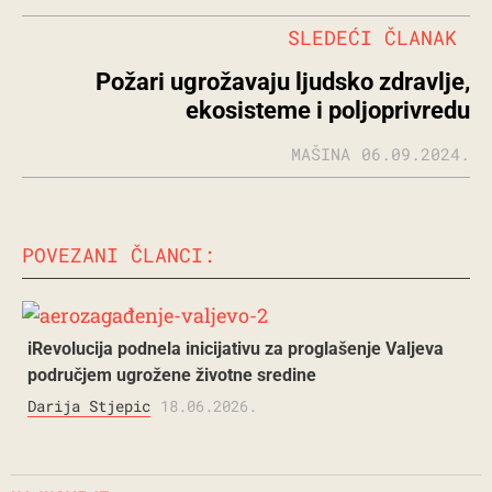
SLEDEĆI ČLANAK
Požari ugrožavaju ljudsko zdravlje,
ekosisteme i poljoprivredu
MAŠINA
06.09.2024.
POVEZANI ČLANCI:
iRevolucija podnela inicijativu za proglašenje Valjeva
područjem ugrožene životne sredine
Darija Stjepic
18.06.2026.