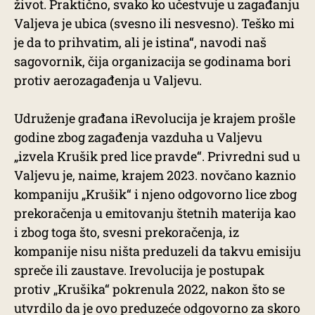
život. Praktično, svako ko učestvuje u zagađanju
Valjeva je ubica (svesno ili nesvesno). Teško mi
je da to prihvatim, ali je istina“, navodi naš
sagovornik, čija organizacija se godinama bori
protiv aerozagađenja u Valjevu.
Udruženje građana iRevolucija je krajem prošle
godine zbog zagađenja vazduha u Valjevu
„izvela Krušik pred lice pravde“. Privredni sud u
Valjevu je, naime, krajem 2023. novčano kaznio
kompaniju „Krušik“ i njeno odgovorno lice zbog
prekoračenja u emitovanju štetnih materija kao
i zbog toga što, svesni prekoračenja, iz
kompanije nisu ništa preduzeli da takvu emisiju
spreče ili zaustave. Irevolucija je postupak
protiv „Krušika“ pokrenula 2022, nakon što se
utvrdilo da je ovo preduzeće odgovorno za skoro