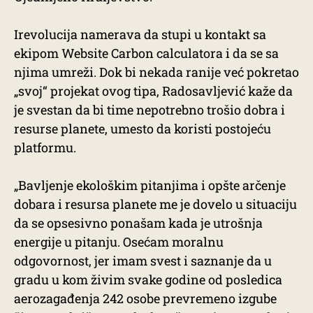
Irevolucija namerava da stupi u kontakt sa
ekipom Website Carbon calculatora i da se sa
njima umreži. Dok bi nekada ranije već pokretao
„svoj“ projekat ovog tipa, Radosavljević kaže da
je svestan da bi time nepotrebno trošio dobra i
resurse planete, umesto da koristi postojeću
platformu.
„Bavljenje ekološkim pitanjima i opšte arčenje
dobara i resursa planete me je dovelo u situaciju
da se opsesivno ponašam kada je utrošnja
energije u pitanju. Osećam moralnu
odgovornost, jer imam svest i saznanje da u
gradu u kom živim svake godine od posledica
aerozagađenja 242 osobe prevremeno izgube