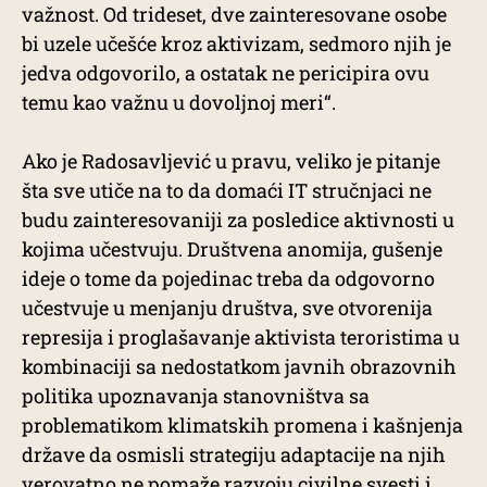
važnost. Od trideset, dve zainteresovane osobe
bi uzele učešće kroz aktivizam, sedmoro njih je
jedva odgovorilo, a ostatak ne pericipira ovu
temu kao važnu u dovoljnoj meri“.
Ako je Radosavljević u pravu, veliko je pitanje
šta sve utiče na to da domaći IT stručnjaci ne
budu zainteresovaniji za posledice aktivnosti u
kojima učestvuju. Društvena anomija, gušenje
ideje o tome da pojedinac treba da odgovorno
učestvuje u menjanju društva, sve otvorenija
represija i proglašavanje aktivista teroristima u
kombinaciji sa nedostatkom javnih obrazovnih
politika upoznavanja stanovništva sa
problematikom klimatskih promena i kašnjenja
države da osmisli strategiju adaptacije na njih
verovatno ne pomaže razvoju civilne svesti i