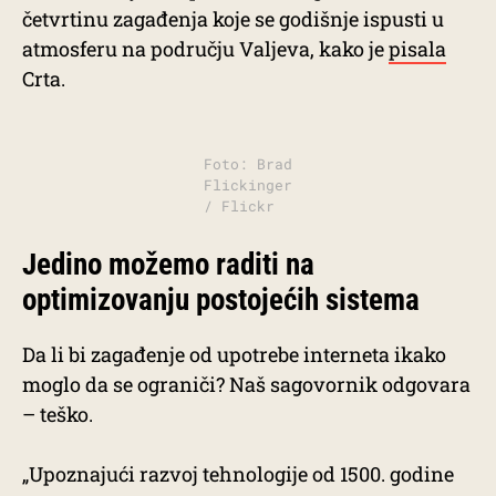
četvrtinu zagađenja koje se godišnje ispusti u
atmosferu na području Valjeva, kako je
pisala
Crta.
Foto: Brad
Flickinger
/ Flickr
Jedino možemo raditi na
optimizovanju postojećih sistema
Da li bi zagađenje od upotrebe interneta ikako
moglo da se ograniči? Naš sagovornik odgovara
– teško.
„Upoznajući razvoj tehnologije od 1500. godine