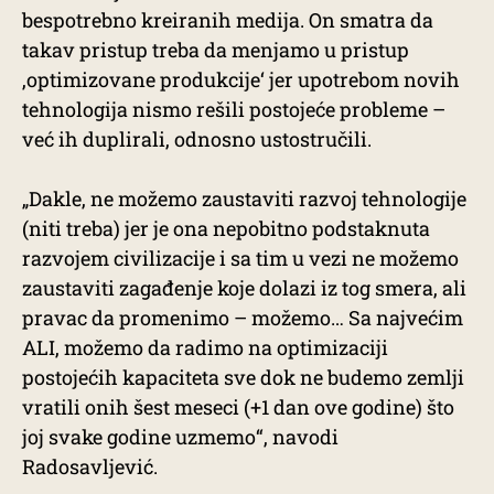
bespotrebno kreiranih medija. On smatra da
takav pristup treba da menjamo u pristup
‚optimizovane produkcije‘ jer upotrebom novih
tehnologija nismo rešili postojeće probleme –
već ih duplirali, odnosno ustostručili.
„Dakle, ne možemo zaustaviti razvoj tehnologije
(niti treba) jer je ona nepobitno podstaknuta
razvojem civilizacije i sa tim u vezi ne možemo
zaustaviti zagađenje koje dolazi iz tog smera, ali
pravac da promenimo – možemo… Sa najvećim
ALI, možemo da radimo na optimizaciji
postojećih kapaciteta sve dok ne budemo zemlji
vratili onih šest meseci (+1 dan ove godine) što
joj svake godine uzmemo“, navodi
Radosavljević.