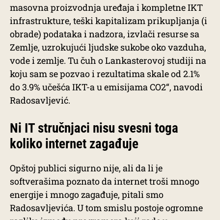
masovna proizvodnja uređaja i kompletne IKT
infrastrukture, teški kapitalizam prikupljanja (i
obrade) podataka i nadzora, izvlači resurse sa
Zemlje, uzrokujući ljudske sukobe oko vazduha,
vode i zemlje. Tu čuh o Lankasterovoj studiji na
koju sam se pozvao i rezultatima skale od 2.1%
do 3.9% učešća IKT-a u emisijama CO2“, navodi
Radosavljević.
Ni IT stručnjaci nisu svesni toga
koliko internet zagađuje
Opštoj publici sigurno nije, ali da li je
softverašima poznato da internet troši mnogo
energije i mnogo zagađuje, pitali smo
Radosavljevića. U tom smislu postoje ogromne