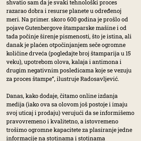
shvatio sam da je svaki tehnološki proces
razarao dobra i resurse planete u određenoj
meri. Na primer. skoro 600 godina je prošlo od
pojave Gutenbergove štamparske mašine i od
tada počinje širenje pismenosti, što je istina, ali
danak je plaćen otpočinjanjem seče ogromne
količine drveća (pogledajte broj štamparija u 15
veku), upotrebom olova, kalaja i antimona i
drugim negativnim posledicama koje se vezuju
za proces štampe“, ilustruje Radosavljević.
Danas, kako dodaje, čitamo online izdanja
medija (iako ova sa olovom još postoje i imaju
svoj uticaj i prodaju) verujući da se informišemo
pravovremeno i kvalitetno, a istovremeno
trošimo ogromne kapacitete za plasiranje jedne
informacije na stotinama i stotinama