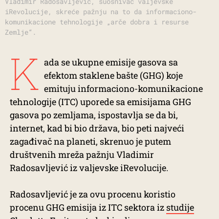
Vladimir Radosavljević, suosnivač valjevske
iRevolucije, skreće pažnju na to da informaciono-
komunikacione tehnologije „arče dobra i resurse
Zemlje“.
K
ada se ukupne emisije gasova sa
efektom staklene bašte (GHG) koje
emituju informaciono-komunikacione
tehnologije (ITC) uporede sa emisijama GHG
gasova po zemljama, ispostavlja se da bi,
internet, kad bi bio država, bio peti najveći
zagađivač na planeti, skrenuo je putem
društvenih mreža pažnju Vladimir
Radosavljević iz valjevske iRevolucije.
Radosavljević je za ovu procenu koristio
procenu GHG emisija iz ITC sektora iz
studije