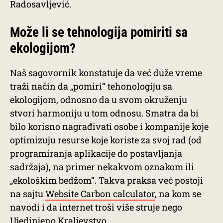
Radosavljević.
Može li se tehnologija pomiriti sa
ekologijom?
Naš sagovornik konstatuje da već duže vreme
traži način da „pomiri“ tehonologiju sa
ekologijom, odnosno da u svom okruženju
stvori harmoniju u tom odnosu. Smatra da bi
bilo korisno nagrađivati osobe i kompanije koje
optimizuju resurse koje koriste za svoj rad (od
programiranja aplikacije do postavljanja
sadržaja), na primer nekakvom oznakom ili
„ekološkim bedžom“. Takva praksa već postoji
na sajtu
Website Carbon calculator
, na kom se
navodi i da internet troši više struje nego
Ujedinjeno Kraljevstvo.