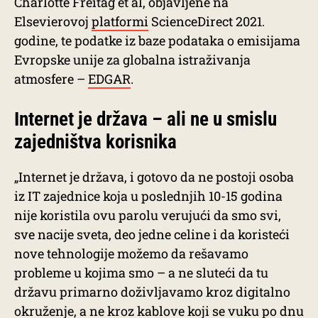
Charlotte Freitag et al, objavljene na
Elsevierovoj
platformi
ScienceDirect 2021.
godine, te podatke iz baze podataka o emisijama
Evropske unije za globalna istraživanja
atmosfere –
EDGAR
.
Internet je država – ali ne u smislu
zajedništva korisnika
„Internet je država, i gotovo da ne postoji osoba
iz IT zajednice koja u poslednjih 10-15 godina
nije koristila ovu parolu verujući da smo svi,
sve nacije sveta, deo jedne celine i da koristeći
nove tehnologije možemo da rešavamo
probleme u kojima smo – a ne sluteći da tu
državu primarno doživljavamo kroz digitalno
okruženje, a ne kroz kablove koji se vuku po dnu