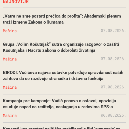
NAJNOVIJE
„Vatra ne sme postati prečica do profita“: Akademski plenum
traži izmene Zakona o šumama
07.08.2026.
Mašina
Grupa „Volim Košutnjak“ sutra organizuje razgovor o zaštiti
Košutnjaka i Nacrtu zakona o dobrobiti životinja
07.08.2026.
Mašina
BIRODI: Vučićeva najava ostavke potvrđuje opravdanost naših
zahteva da se razdvoje stranačka i državna funkcija
07.08.2026.
Mašina
Kampanja pre kampanje: Vučić ponovo o ostavci, opozicija
osuđuje napad na reditelja, neslaganja u redovima SPS-a
06.08.2026.
Mašina