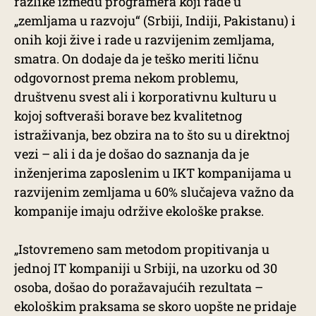
razlike između programera koji rade u
„zemljama u razvoju“ (Srbiji, Indiji, Pakistanu) i
onih koji žive i rade u razvijenim zemljama,
smatra. On dodaje da je teško meriti ličnu
odgovornost prema nekom problemu,
društvenu svest ali i korporativnu kulturu u
kojoj softveraši borave bez kvalitetnog
istraživanja, bez obzira na to što su u direktnoj
vezi – ali i da je došao do saznanja da je
inženjerima zaposlenim u IKT kompanijama u
razvijenim zemljama u 60% slučajeva važno da
kompanije imaju održive ekološke prakse.
„Istovremeno sam metodom propitivanja u
jednoj IT kompaniji u Srbiji, na uzorku od 30
osoba, došao do poražavajućih rezultata –
ekološkim praksama se skoro uopšte ne pridaje