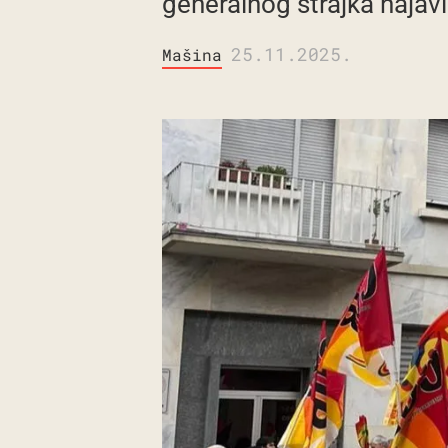
generalnog štrajka najav
25.11.2025.
Mašina