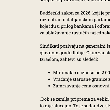
Budžetski zakon za 2026. koji je p
razmatran u italijanskom parlamen
koje idu u prilog bankama i odbr
za ublažavanje rastućih nejednako
Sindikati pozivaju na generalni š
glavnom gradu Italije. Osim zaust
Izraelom, zahtevi su sledeći:
Minimalac u iznosu od 2.00
Vraćanje starosne granice z
Zamrzavanje cena osnovnih 
„Dok se zemlja priprema za veliki
to nije slučajno. To je sudar dve 