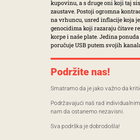
kupovinu, a s druge oni koji taj 
zaustave. Postoji ogromna kontra
na vrhuncu, usred inflacije koja 
genocidima koji razaraju čitave re
korpe i naše plate. Jedina ponuda 
poručuje USB putem svojih kana
Podržite nas!
Smatramo da je jako važno da kriti
Podržavajući naš rad individualni
nam da ostanemo nezavisni.
Sva podrška je dobrodošla!