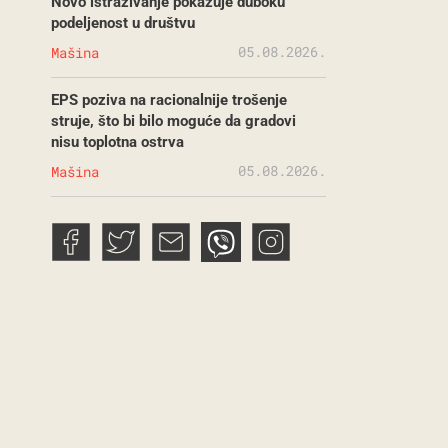
Novo istraživanje pokazuje duboku
podeljenost u društvu
05.08.2026.
Mašina
EPS poziva na racionalnije trošenje
struje, što bi bilo moguće da gradovi
nisu toplotna ostrva
05.08.2026.
Mašina