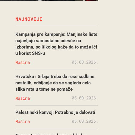
NAJNOVIJE
Kampanja pre kampanje: Manjinske liste
najavljuju samostalno učešće na
izborima, politikolog kaže da to može ići
u korist SNS-u
05.08.2026.
Mašina
Hrvatska i Srbija treba da reše sudbine
nestalih, odbijanje da se sagleda cela
slika rata u tome ne pomaže
05.08.2026.
Mašina
Palestinski konvoj: Potrebno je delovati
05.08.2026.
Mašina