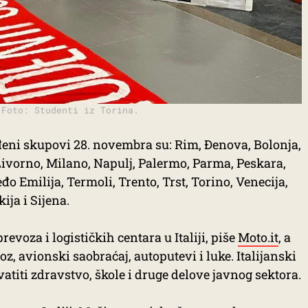
 Foto: Studenti iz Torina.
đeni skupovi 28. novembra su:
Rim, Đenova, Bolonja,
 Livorno, Milano, Napulj, Palermo, Parma, Peskara,
đo Emilija, Termoli, Trento, Trst, Torino, Venecija,
ija i Sijena.
revoza i logističkih centara u Italiji, piše
Moto.it
, a
voz, avionski saobraćaj, autoputevi i luke. Italijanski
vatiti zdravstvo, škole i druge delove javnog sektora.