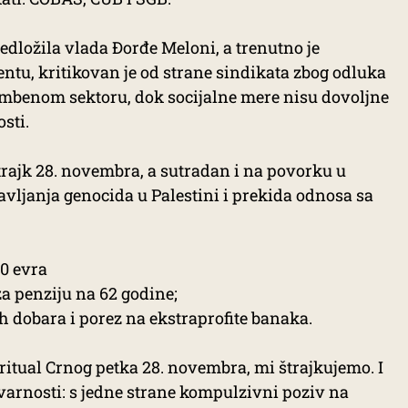
redložila vlada Đorđe Meloni, a trenutno je
tu, kritikovan je od strane sindikata zbog odluka
ambenom sektoru, dok socijalne mere nisu dovoljne
sti.
trajk 28. novembra, a sutradan i na povorku u
avljanja genocida u Palestini i prekida odnosa sa
0 evra
a penziju na 62 godine;
dobara i porez na ekstraprofite banaka.
 ritual Crnog petka 28. novembra, mi štrajkujemo. I
stvarnosti: s jedne strane kompulzivni poziv na