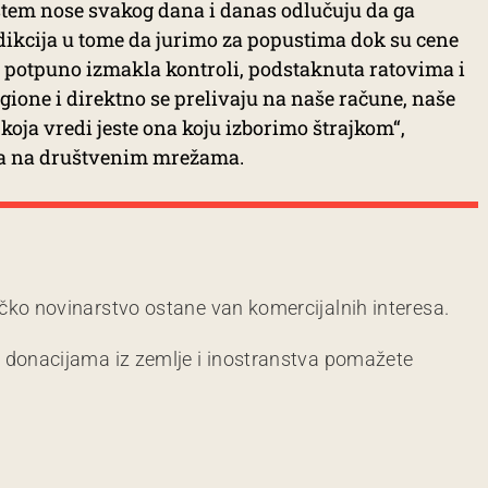
sistem nose svakog dana i danas odlučuju da ga
dikcija u tome da jurimo za popustima dok su cene
je potpuno izmakla kontroli, podstaknuta ratovima i
gione i direktno se prelivaju na naše račune, naše
koja vredi jeste ona koju izborimo štrajkom“,
la na društvenim mrežama.
čko novinarstvo ostane van komercijalnih interesa.
m donacijama iz zemlje i inostranstva pomažete