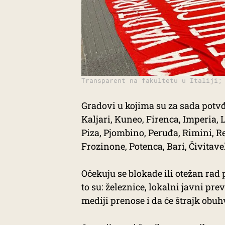
Transparent na fakultetu u Italiji;
Gradovi u kojima su za sada potv
Kaljari, Kuneo, Firenca, Imperia,
Piza, Pjombino, Peruđa, Rimini, Re
Frozinone, Potenca, Bari, Čivitavek
Očekuju se blokade ili otežan rad p
to su: železnice, lokalni javni pre
mediji prenose i da će štrajk obuh