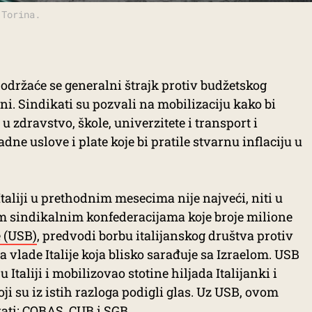
 Torina.
 održaće se generalni štrajk protiv budžetskog
i. Sindikati
su pozvali na mobilizaciju kako bi
u zdravstvo, škole, univerzitete i transport i
dne uslove i plate koje bi pratile stvarnu inflaciju u
Italiji u prethodnim mesecima nije najveći, niti u
m sindikalnim konfederacijama koje broje milione
e (USB)
, predvodi borbu italijanskog društva protiv
a vlade Italije koja blisko sarađuje sa Izraelom. USB
 Italiji i mobilizovao stotine hiljada Italijanki i
ji su iz istih razloga podigli glas. Uz USB, ovom
kati: COBAS, CUB i SGB.