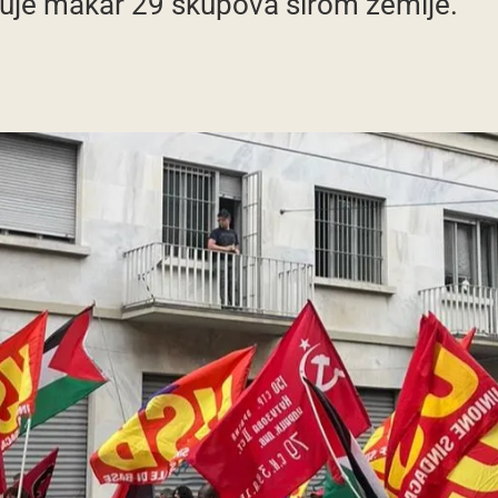
luje makar 29 skupova širom zemlje.