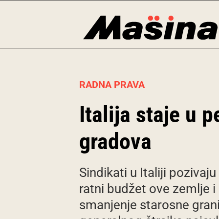
Skip
to
content
RADNA PRAVA
Italija staje u 
gradova
Sindikati u Italiji poziva
ratni budžet ove zemlje i s
smanjenje starosne grani