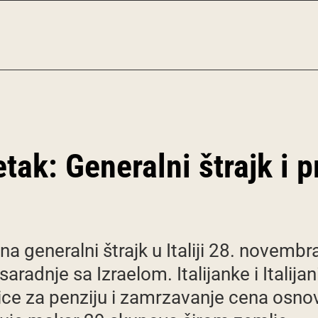
petak: Generalni štrajk i p
ju na generalni štrajk u Italiji 28. novem
aradnje sa Izraelom. Italijanke i Italijan
ce za penziju i zamrzavanje cena osnovih