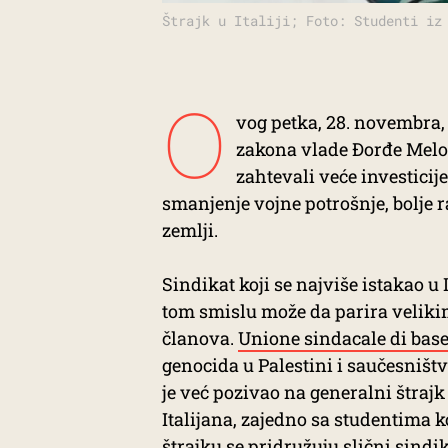
Štrajk u Italiji; Foto: Studenti iz
O
vog petka, 28. novembra,
zakona vlade Đorđe Melon
zahtevali veće investicije
smanjenje vojne potrošnje, bolje ra
zemlji.
Sindikat koji se najviše istakao u 
tom smislu može da parira veliki
članova.
Unione sindacale di bas
genocida u Palestini i saučesništv
je već pozivao na generalni štrajk u
Italijana, zajedno sa studentima ko
štrajku se pridružuju slični sindi