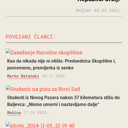
MAŠINA
05.09.2022.
POVEZANI ČLANCI:
Kao da nikada nije ni otišla: Predsednica Skupštine i,
povremeno, premijerka iz senke
Marko Batanski
18.12.2025.
Studenti iz Novog Pazara nakon 37 kilometara stižu do
Baljevca: „Nismo umorni i nastavljamo dalje“
Mašina
17.10.2025.