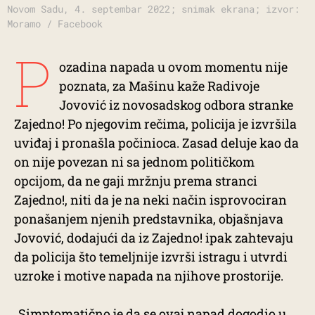
Novom Sadu, 4. septembar 2022; snimak ekrana; izvor:
Moramo / Facebook
P
ozadina napada u ovom momentu nije
poznata, za Mašinu kaže Radivoje
Jovović iz novosadskog odbora stranke
Zajedno! Po njegovim rečima, policija je izvršila
uviđaj i pronašla počinioca. Zasad deluje kao da
on nije povezan ni sa jednom političkom
opcijom, da ne gaji mržnju prema stranci
Zajedno!, niti da je na neki način isprovociran
ponašanjem njenih predstavnika, objašnjava
Jovović, dodajući da iz Zajedno! ipak zahtevaju
da policija što temeljnije izvrši istragu i utvrdi
uzroke i motive napada na njihove prostorije.
„Simptomatično je da se ovaj napad dogodio u