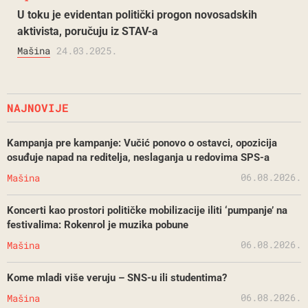
U toku je evidentan politički progon novosadskih
aktivista, poručuju iz STAV-a
Mašina
24.03.2025.
NAJNOVIJE
Kampanja pre kampanje: Vučić ponovo o ostavci, opozicija
osuđuje napad na reditelja, neslaganja u redovima SPS-a
06.08.2026.
Mašina
Koncerti kao prostori političke mobilizacije iliti ‘pumpanje’ na
festivalima: Rokenrol je muzika pobune
06.08.2026.
Mašina
Kome mladi više veruju – SNS-u ili studentima?
06.08.2026.
Mašina