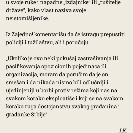
u svoje ruke i napadne „izdajnike” ili „rušitelje
države”, kako vlast naziva svoje
neistomišljenike.
Iz Zajedno! komentarišu da će istragu prepustiti
policiji i tužilaštvu, ali i poručuju:
„Ukoliko je ovo neki pokušaj zastrašivanja ili
pacifikovanja opozicionih pojedinaca ili
organizacija, moram da poručim da je on
smešan i da nikada nismo bili odlučniji i
ujedinjeniji u borbi protiv režima koji nas na
svakom koraku eksploatiše i koji se na svakom
koraku ruga dostojanstvu svakog građanina i
građanke Srbije“.
I.K.