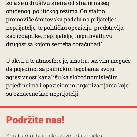
koja se u društvu kreira od strane našeg
otuđenog političkog režima. On stalno
promoviše šmitovsku podelu na prijatelje i
neprijatelje, te političku opoziciju predstavlja
kao izdajnike, neprijatelje, neprihvatljivu
drugost sa kojom se treba obračunati“.
U okviru te atmosfere je, smatra, sasvim moguće
da pojedinci sa psihičkim tegobama svoju
agresivnost kanališu ka slobodnomislećim
pojedincima i opozicionim organizacijama koje
su označene kao neprijatelji.
Podržite nas!
Smatramo da je jako važno da kritičko