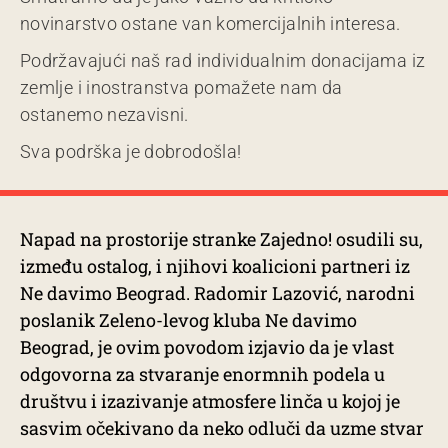
novinarstvo ostane van komercijalnih interesa.
Podržavajući naš rad individualnim donacijama iz
zemlje i inostranstva pomažete nam da
ostanemo nezavisni.
Sva podrška je dobrodošla!
Napad na prostorije stranke Zajedno! osudili su,
između ostalog, i njihovi koalicioni partneri iz
Ne davimo Beograd. Radomir Lazović, narodni
poslanik Zeleno-levog kluba Ne davimo
Beograd, je ovim povodom izjavio da je vlast
odgovorna za stvaranje enormnih podela u
društvu i izazivanje atmosfere linča u kojoj je
sasvim očekivano da neko odluči da uzme stvar