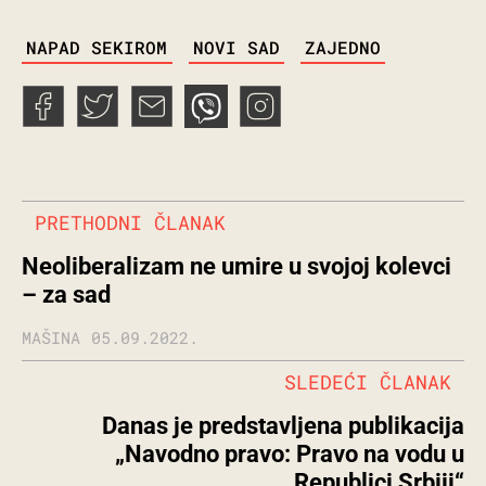
TAGS
NAPAD SEKIROM
NOVI SAD
ZAJEDNO
PRETHODNI ČLANAK
Neoliberalizam ne umire u svojoj kolevci
– za sad
MAŠINA
05.09.2022.
SLEDEĆI ČLANAK
Danas je predstavljena publikacija
„Navodno pravo: Pravo na vodu u
Republici Srbiji“