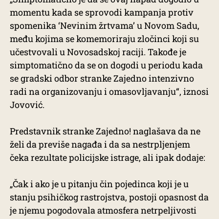
momentu kada se sprovodi kampanja protiv
spomenika ‘Nevinim žrtvama’ u Novom Sadu,
među kojima se komemoriraju zločinci koji su
učestvovali u Novosadskoj raciji. Takođe je
simptomatično da se on dogodi u periodu kada
se gradski odbor stranke Zajedno intenzivno
radi na organizovanju i omasovljavanju“, iznosi
Jovović.
Predstavnik stranke Zajedno! naglašava da ne
želi da previše nagađa i da sa nestrpljenjem
čeka rezultate policijske istrage, ali ipak dodaje:
„Čak i ako je u pitanju čin pojedinca koji je u
stanju psihičkog rastrojstva, postoji opasnost da
je njemu pogodovala atmosfera netrpeljivosti