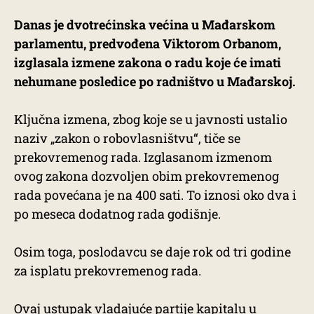
Danas je dvotrećinska većina u Mađarskom
parlamentu, predvođena Viktorom Orbanom,
izglasala izmene zakona o radu koje će imati
nehumane posledice po radništvo u Mađarskoj.
Ključna izmena, zbog koje se u javnosti ustalio
naziv „zakon o robovlasništvu“, tiče se
prekovremenog rada. Izglasanom izmenom
ovog zakona dozvoljen obim prekovremenog
rada povećana je na 400 sati. To iznosi oko dva i
po meseca dodatnog rada godišnje.
Osim toga, poslodavcu se daje rok od tri godine
za isplatu prekovremenog rada.
Ovaj ustupak vladajuće partije kapitalu u