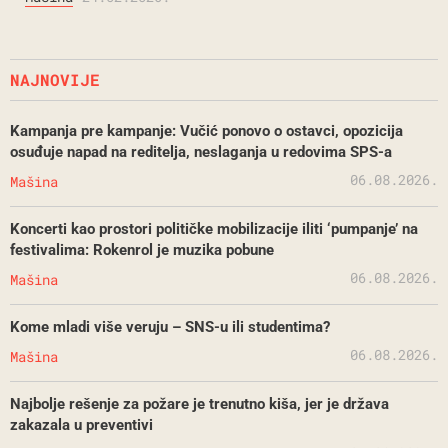
NAJNOVIJE
Kampanja pre kampanje: Vučić ponovo o ostavci, opozicija
osuđuje napad na reditelja, neslaganja u redovima SPS-a
06.08.2026.
Mašina
Koncerti kao prostori političke mobilizacije iliti ‘pumpanje’ na
festivalima: Rokenrol je muzika pobune
06.08.2026.
Mašina
Kome mladi više veruju – SNS-u ili studentima?
06.08.2026.
Mašina
Najbolje rešenje za požare je trenutno kiša, jer je država
zakazala u preventivi