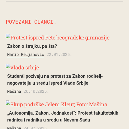
POVEZANI ČLANCI:
Zakon o štrajku, pa šta?
Mario Reljanović
22.01.2025.
Studenti pozivaju na protest za Zakon roditelj-
negovatelju u sredu ispred Vlade Srbije
Mašina
20.10.2025.
„Autonomija. Zakon. Jednakost“: Protest fakultetskih
radnica i radnika u sredu u Novom Sadu
Mašina
24.02.2026.