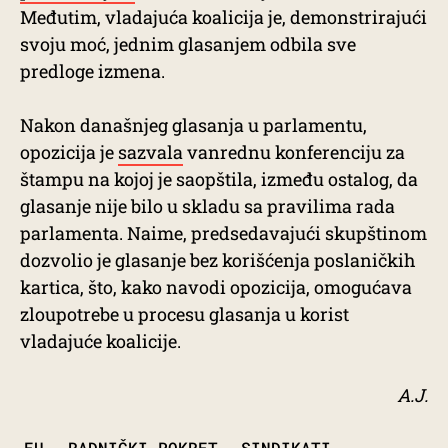
Međutim, vladajuća koalicija je, demonstrirajući
svoju moć, jednim glasanjem odbila sve
predloge izmena.
Nakon današnjeg glasanja u parlamentu,
opozicija je
sazvala
vanrednu konferenciju za
štampu na kojoj je saopštila, između ostalog, da
glasanje nije bilo u skladu sa pravilima rada
parlamenta. Naime, predsedavajući skupštinom
dozvolio je glasanje bez korišćenja poslaničkih
kartica, što, kako navodi opozicija, omogućava
zloupotrebe u procesu glasanja u korist
vladajuće koalicije.
A.J.
TAGS
EU
RADNIČKI POKRET
SINDIKATI