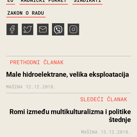
ZAKON O RADU
PRETHODNI ČLANAK
Male hidroelektrane, velika eksploatacija
MAŠINA
12.12.2018.
SLEDEĆI ČLANAK
Romi između multikulturalizma i politike
štednje
MAŠINA
13.12.2018.