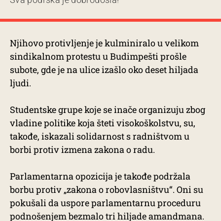
Njihovo protivljenje je kulminiralo u velikom
sindikalnom protestu u Budimpešti prošle
subote, gde je na ulice izašlo oko deset hiljada
ljudi.
Studentske grupe koje se inače organizuju zbog
vladine politike koja šteti visokoškolstvu, su,
takođe, iskazali solidarnost s radništvom u
borbi protiv izmena zakona o radu.
Parlamentarna opozicija je takođe podržala
borbu protiv „zakona o robovlasništvu“. Oni su
pokušali da uspore parlamentarnu proceduru
podnošenjem
bezmalo tri hiljade amandmana.