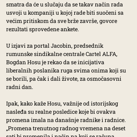
smatra da će u slučaju da se takav način rada
usvoji u kompaniji u kojoj rade biti suočeni sa
većim pritiskom da sve brže završe, govore
rezultati sprovedene ankete.
U izjavi za portal Jacobin, predsednik
rumunske sindikalne centrale Cartel ALFA,
Bogdan Hosu je rekao da se inicijativa
liberalnih poslanika ruga svima onima koji su
se borili, pa čak i dali živote, za osmočasovni
radni dan.
Ipak, kako kaže Hosu, važnije od istorijskog
nasleđa su realne posledice koje bi ovakva
promena imala na današnje radnike i radnice.
„Promena trenutnog radnog vremena na deset
sati bi promenila i način na koji se računa