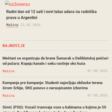
Radni dan od 12 sati i novi talas udara na radnička
prava u Argentini
Mašina
23.02.2026.
NAJNOVIJE
Meštani se organizuju da brane Šumarak u Deliblatskoj peščari
od požara: Kopaju kanale i seku rastinje oko kuća
07.08.2026.
Mašina
Kampanja pre kampanje: Studenti najavljuju obilaske terena
širom Srbije, SNS ponovo o neraspisanim izborima
07.08.2026.
Mašina
Simić (PSG): Vozači tramvaja voze u kabinama u kojima je 50