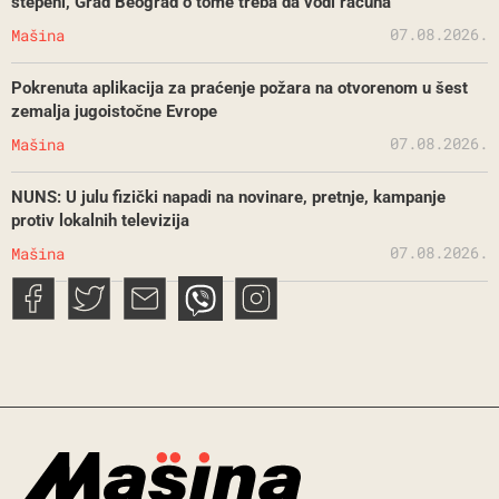
stepeni, Grad Beograd o tome treba da vodi računa
07.08.2026.
Mašina
Pokrenuta aplikacija za praćenje požara na otvorenom u šest
zemalja jugoistočne Evrope
07.08.2026.
Mašina
NUNS: U julu fizički napadi na novinare, pretnje, kampanje
protiv lokalnih televizija
07.08.2026.
Mašina