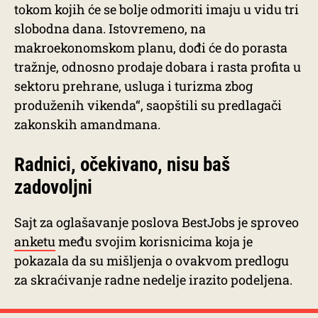
tokom kojih će se bolje odmoriti imaju u vidu tri
slobodna dana. Istovremeno, na
makroekonomskom planu, dođi će do porasta
tražnje, odnosno prodaje dobara i rasta profita u
sektoru prehrane, usluga i turizma zbog
produženih vikenda“, saopštili su predlagači
zakonskih amandmana.
Radnici, očekivano, nisu baš
zadovoljni
Sajt za oglašavanje poslova BestJobs je sproveo
anketu
među svojim korisnicima koja je
pokazala da su mišljenja o ovakvom predlogu
za skraćivanje radne nedelje irazito podeljena.