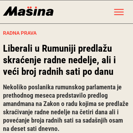
Skip
M
to
content
RADNA PRAVA
Liberali u Rumuniji predlažu
skraćenje radne nedelje, ali i
veći broj radnih sati po danu
Nekoliko poslanika rumunskog parlamenta je
prethodnog meseca predstavilo predlog
amandmana na Zakon o radu kojima se predlaže
skraćivanje radne nedelje na četiri dana ali i
povećanje broja radnih sati sa sadašnjih osam
na deset sati dnevno.