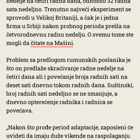
nedelje na četiri radna dana, odnosno 32 radna
sata nedeljno. Trenutno najveći eksperiment se
sprovodi u Velikoj Britaniji, a čak je i jedna
firma u Srbiji nakon probnog perioda prešla na
četvorodnevnu radnu nedelju. O svemu tome ste
mogli da
čitate na Mašini
.
Problem sa predlogom rumunskih poslanika je
što on predlaže skraćivanje radne nedelje na
četiri dana ali i povećanje broja radnih sati na
deset sati dnevno tokom radnih dana. Suštinski,
broj radnih sati nedeljno se ne smanjuje, a
dnevno opterećenje radnika i radnica se
povećava.
„Nakon što prođe period adaptacije, zaposleni će
uvideti da imaju duže vikende na raspolaganju