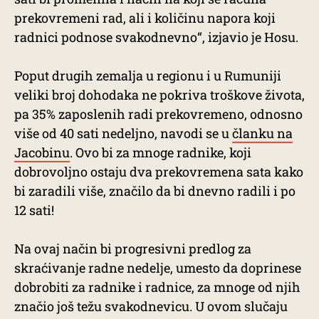
prekovremeni rad, ali i količinu napora koji
radnici podnose svakodnevno“, izjavio je Hosu.
Poput drugih zemalja u regionu i u Rumuniji
veliki broj dohodaka ne pokriva troškove života,
pa 35% zaposlenih radi prekovremeno, odnosno
više od 40 sati nedeljno, navodi se u
članku na
Jacobinu
. Ovo bi za mnoge radnike, koji
dobrovoljno ostaju dva prekovremena sata kako
bi zaradili više, značilo da bi dnevno radili i po
12 sati!
Na ovaj način bi progresivni predlog za
skraćivanje radne nedelje, umesto da doprinese
dobrobiti za radnike i radnice, za mnoge od njih
značio još težu svakodnevicu. U ovom slučaju