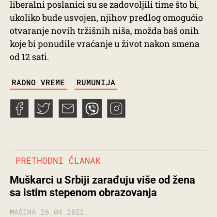
liberalni poslanici su se zadovoljili time što bi,
ukoliko bude usvojen, njihov predlog omogućio
otvaranje novih tržišnih niša, možda baš onih
koje bi ponudile vraćanje u život nakon smena
od 12 sati.
TAGS
RADNO VREME
RUMUNIJA
PRETHODNI ČLANAK
Muškarci u Srbiji zarađuju više od žena
sa istim stepenom obrazovanja
MAŠINA
26.04.2022.