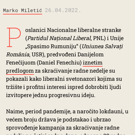
26.04.2022.
Marko Miletić
P
oslanici Nacionalne liberalne stranke
(
Partidul Național Liberal
, PNL) i Unije
„Spasimo Rumuniju“ (
Uniunea Salvați
România
, USR), predvođeni Danijelom
Fenečijuom (Daniel Fenechiu)
iznetim
predlogom
za skraćivanje radne nedelje su
pokazali kako liberalni svetonazori kojima su
tržište i profitni interesi ispred dobrobiti ljudi
izvitopere jednu progresivnu ideju.
Naime, period pandemije, a naročito lokdauni, u
većem broju država je podstakao i ubrzao
sprovođenje kampanja za skraćivanje radne