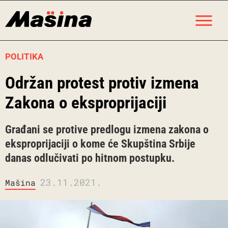
Skip
M
to
content
POLITIKA
Održan protest protiv izmena
Zakona o eksproprijaciji
Građani se protive predlogu izmena zakona o
eksproprijaciji o kome će Skupština Srbije
danas odlučivati po hitnom postupku.
23.11.2021.
Mašina