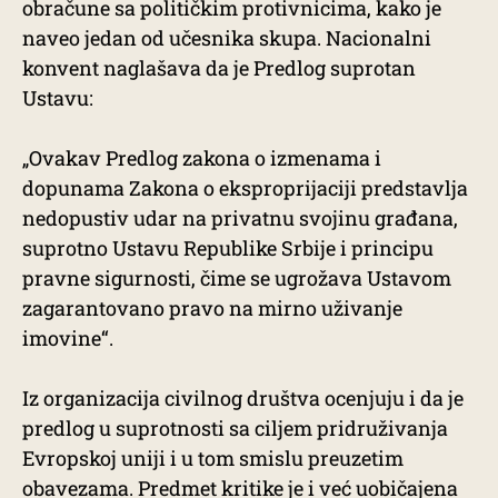
obračune sa političkim protivnicima, kako je
naveo jedan od učesnika skupa. Nacionalni
konvent naglašava da je Predlog suprotan
Ustavu:
„Ovakav Predlog zakona o izmenama i
dopunama Zakona o eksproprijaciji predstavlja
nedopustiv udar na privatnu svojinu građana,
suprotno Ustavu Republike Srbije i principu
pravne sigurnosti, čime se ugrožava Ustavom
zagarantovano pravo na mirno uživanje
imovine“.
Iz organizacija civilnog društva ocenjuju i da je
predlog u suprotnosti sa ciljem pridruživanja
Evropskoj uniji i u tom smislu preuzetim
obavezama. Predmet kritike je i već uobičajena