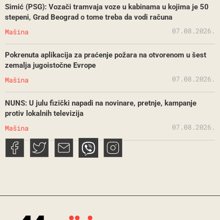
Simić (PSG): Vozači tramvaja voze u kabinama u kojima je 50
stepeni, Grad Beograd o tome treba da vodi računa
07.08.2026.
Mašina
Pokrenuta aplikacija za praćenje požara na otvorenom u šest
zemalja jugoistočne Evrope
07.08.2026.
Mašina
NUNS: U julu fizički napadi na novinare, pretnje, kampanje
protiv lokalnih televizija
07.08.2026.
Mašina