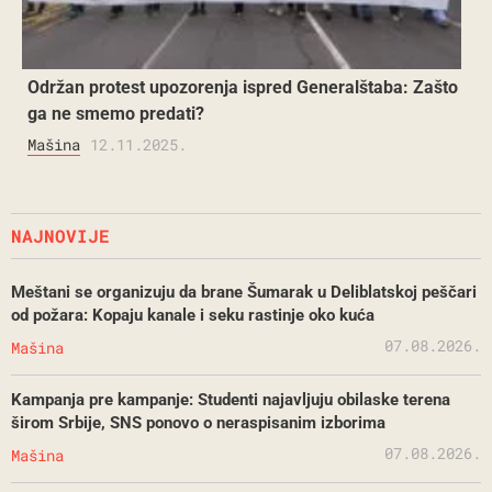
Održan protest upozorenja ispred Generalštaba: Zašto
ga ne smemo predati?
Mašina
12.11.2025.
NAJNOVIJE
Meštani se organizuju da brane Šumarak u Deliblatskoj peščari
od požara: Kopaju kanale i seku rastinje oko kuća
07.08.2026.
Mašina
Kampanja pre kampanje: Studenti najavljuju obilaske terena
širom Srbije, SNS ponovo o neraspisanim izborima
07.08.2026.
Mašina