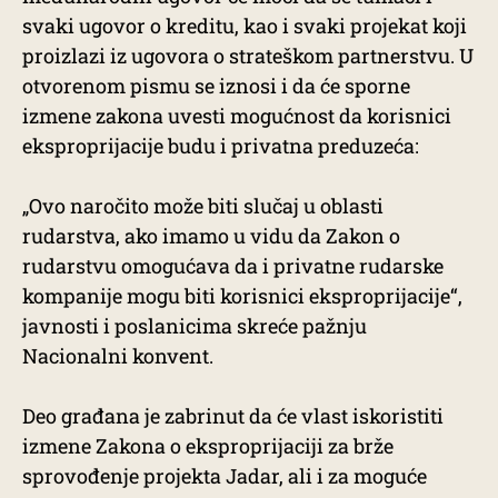
svaki ugovor o kreditu, kao i svaki projekat koji
proizlazi iz ugovora o strateškom partnerstvu. U
otvorenom pismu se iznosi i da će sporne
izmene zakona uvesti mogućnost da korisnici
eksproprijacije budu i privatna preduzeća:
„Ovo naročito može biti slučaj u oblasti
rudarstva, ako imamo u vidu da Zakon o
rudarstvu omogućava da i privatne rudarske
kompanije mogu biti korisnici eksproprijacije“,
javnosti i poslanicima skreće pažnju
Nacionalni konvent.
Deo građana je zabrinut da će vlast iskoristiti
izmene Zakona o eksproprijaciji za brže
sprovođenje projekta Jadar, ali i za moguće