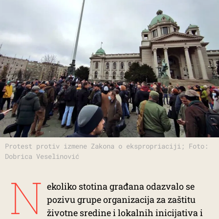
Protest protiv izmene Zakona o ekspropriaciji; Foto:
Dobrica Veselinović
N
ekoliko stotina građana odazvalo se
pozivu grupe organizacija za zaštitu
životne sredine i lokalnih inicijativa i