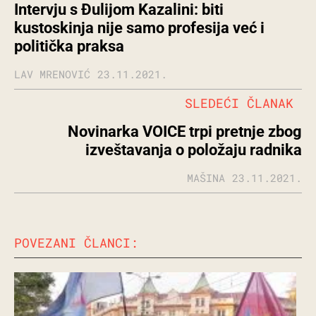
Intervju s Đulijom Kazalini: biti
kustoskinja nije samo profesija već i
politička praksa
LAV MRENOVIĆ
23.11.2021.
SLEDEĆI ČLANAK
Novinarka VOICE trpi pretnje zbog
izveštavanja o položaju radnika
MAŠINA
23.11.2021.
POVEZANI ČLANCI: