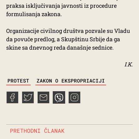
praksa isključivanja javnosti iz procedure
formulisanja zakona.
Organizacije civilnog društva pozvale su Vladu
da povuče predlog, a Skupštinu Srbije da ga
skine sa dnevnog reda današnje sednice.
I.K.
TAGS
PROTEST
ZAKON O EKSPROPRIACIJI
PRETHODNI ČLANAK