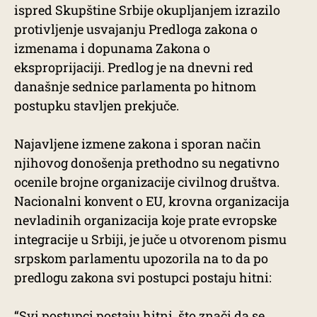
ispred Skupštine Srbije okupljanjem izrazilo
protivljenje usvajanju Predloga zakona o
izmenama i dopunama Zakona o
eksproprijaciji. Predlog je na dnevni red
današnje sednice parlamenta po hitnom
postupku stavljen prekjuče.
Najavljene izmene zakona i sporan način
njihovog donošenja prethodno su negativno
ocenile brojne organizacije civilnog društva.
Nacionalni konvent o EU, krovna organizacija
nevladinih organizacija koje prate evropske
integracije u Srbiji, je juče u otvorenom pismu
srpskom parlamentu upozorila na to da po
predlogu zakona svi postupci postaju hitni:
“Svi postupci postaju hitni, što znači da se