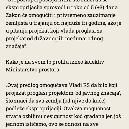
eksproprijacija sprovodi u roku od 5 (+3) dana.
Zakon će omogućiti i privremeno zauzimanje
zemljišta u trajanju od najduže tri godine, ako je
u pitanju projekat koji Vlada proglasi za
projekat od državnog ili međunarodnog
značaja“.
Kako je na svom fb profilu izneo kolektiv
Ministarstvo prostora:
„Ovaj predlog omogućava Vladi RS da bilo koji
projekat proglasi projektom ‘od javnog značaja’,
što znači da sva zemlja (od njive do kuće)
podleže eksproprijaciji. Ovakva mogućnost
stvara ozbiljnu nesigurnost kod građana jer, još
jednom ističemo, ovo se odnosi na sve