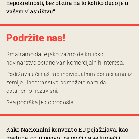
nepokretnosti, bez obzira na to koliko dugo je u
vašem vlasništvu“.
Podržite nas!
Smatramo da je jako važno da kritičko
novinarstvo ostane van komercijalnih interesa.
Podržavajući naš rad individualnim donacijama iz
zemlje i inostranstva pomažete nam da
ostanemo nezavisni.
Sva podrška je dobrodošla!
Kako Nacionalni konvent o EU pojašnjava, kao
međunarodni ugovor će moći da se tumači i