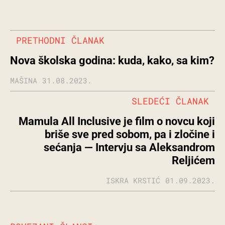
PRETHODNI ČLANAK
Nova školska godina: kuda, kako, sa kim?
MAŠINA
31.08.2023.
SLEDEĆI ČLANAK
Mamula All Inclusive je film o novcu koji
briše sve pred sobom, pa i zločine i
sećanja — Intervju sa Aleksandrom
Reljićem
ISKRA KRSTIĆ
01.09.2023.