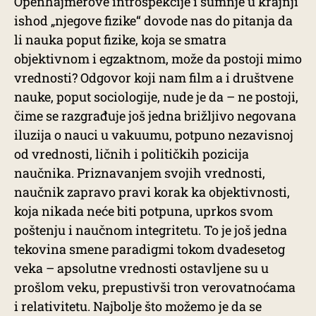
Openhajmerove introspekcije i sumnje u krajnji
ishod „njegove fizike“ dovode nas do pitanja da
li nauka poput fizike, koja se smatra
objektivnom i egzaktnom, može da postoji mimo
vrednosti? Odgovor koji nam film a i društvene
nauke, poput sociologije, nude je da – ne postoji,
čime se razgrađuje još jedna brižljivo negovana
iluzija o nauci u vakuumu, potpuno nezavisnoj
od vrednosti, ličnih i političkih pozicija
naučnika. Priznavanjem svojih vrednosti,
naučnik zapravo pravi korak ka objektivnosti,
koja nikada neće biti potpuna, uprkos svom
poštenju i naučnom integritetu. To je još jedna
tekovina smene paradigmi tokom dvadesetog
veka – apsolutne vrednosti ostavljene su u
prošlom veku, prepustivši tron verovatnoćama
i relativitetu. Najbolje što možemo je da se