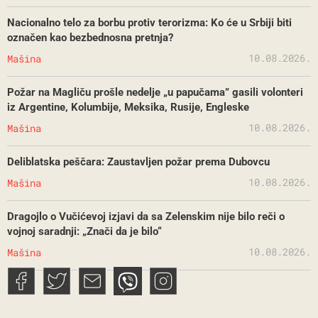
Nacionalno telo za borbu protiv terorizma: Ko će u Srbiji biti
označen kao bezbednosna pretnja?
10.08.2026.
Mašina
Požar na Magliču prošle nedelje „u papučama” gasili volonteri
iz Argentine, Kolumbije, Meksika, Rusije, Engleske
10.08.2026.
Mašina
Deliblatska peščara: Zaustavljen požar prema Dubovcu
10.08.2026.
Mašina
Dragojlo o Vučićevoj izjavi da sa Zelenskim nije bilo reči o
vojnoj saradnji: „Znači da je bilo“
10.08.2026.
Mašina