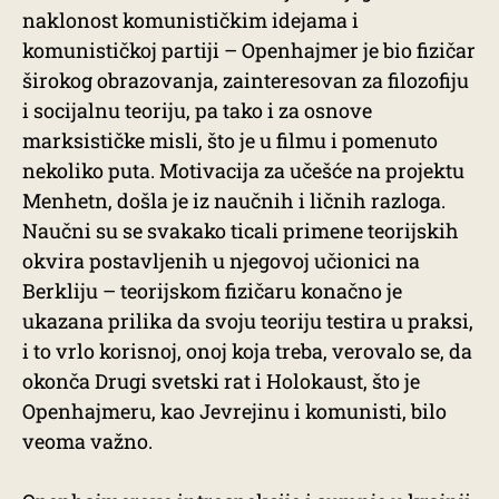
naklonost komunističkim idejama i
komunističkoj partiji – Openhajmer je bio fizičar
širokog obrazovanja, zainteresovan za filozofiju
i socijalnu teoriju, pa tako i za osnove
marksističke misli, što je u filmu i pomenuto
nekoliko puta. Motivacija za učešće na projektu
Menhetn, došla je iz naučnih i ličnih razloga.
Naučni su se svakako ticali primene teorijskih
okvira postavljenih u njegovoj učionici na
Berkliju – teorijskom fizičaru konačno je
ukazana prilika da svoju teoriju testira u praksi,
i to vrlo korisnoj, onoj koja treba, verovalo se, da
okonča Drugi svetski rat i Holokaust, što je
Openhajmeru, kao Jevrejinu i komunisti, bilo
veoma važno.