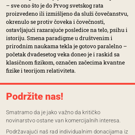
– sve ono što je do Prvog svetskog rata
proizvedeno ili izmišljeno da služi čovečanstvu,
okrenulo se protiv čoveka i čovečnosti,
ostavljajući razarajuće posledice na telo, psihu i
istoriju. Smena paradigme u društvenim i
prirodnim naukama tekla je gotovo paralelno –
početak dvadesetog veka doneo je i raskid sa
klasičnom fizikom, označen začecima kvantne
fizike i teorijom relativiteta.
Podržite nas!
Smatramo da je jako važno da kritičko
novinarstvo ostane van komercijalnih interesa.
Podržavajući naš rad individualnim donacijama iz