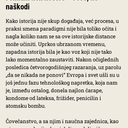
naškodi
Kako istorija nije skup događaja, već procesa, u
praksi smena paradigmi nije bila toliko očita i
nagla koliko nam se sa ove istorijske distance
može učiniti. Uprkos ubrzanom vremenu,
zapadna istorija bila je kao voz koji nije tako
lako momentalno zaustaviti. Nakon očiglednih
posledica četvorogodišnjeg razaranja, uz parolu
„da se nikada ne ponovi“ Evropa i svet ušli su u
još jednu fazu tehnološkog napretka, koja nam
je, između ostalog, donela najlon čarape,
kondome od lateksa, frižider, penicilin i
atomsku bombu.
Čovečanstvo, a sa njim i naučna zajednica, kao