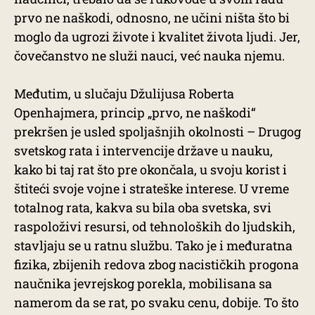
prvo ne naškodi, odnosno, ne učini ništa što bi
moglo da ugrozi živote i kvalitet života ljudi. Jer,
čovečanstvo ne služi nauci, već nauka njemu.
Međutim, u slučaju Džulijusa Roberta
Openhajmera, princip „prvo, ne naškodi“
prekršen je usled spoljašnjih okolnosti – Drugog
svetskog rata i intervencije države u nauku,
kako bi taj rat što pre okončala, u svoju korist i
štiteći svoje vojne i strateške interese. U vreme
totalnog rata, kakva su bila oba svetska, svi
raspoloživi resursi, od tehnoloških do ljudskih,
stavljaju se u ratnu službu. Tako je i međuratna
fizika, zbijenih redova zbog nacističkih progona
naučnika jevrejskog porekla, mobilisana sa
namerom da se rat, po svaku cenu, dobije. To što