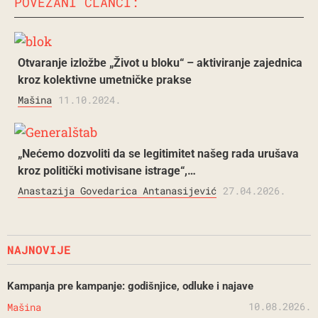
POVEZANI ČLANCI:
Otvaranje izložbe „Život u bloku“ – aktiviranje zajednica
kroz kolektivne umetničke prakse
Mašina
11.10.2024.
„Nećemo dozvoliti da se legitimitet našeg rada urušava
kroz politički motivisane istrage“,…
Anastazija Govedarica Antanasijević
27.04.2026.
NAJNOVIJE
Kampanja pre kampanje: godišnjice, odluke i najave
10.08.2026.
Mašina