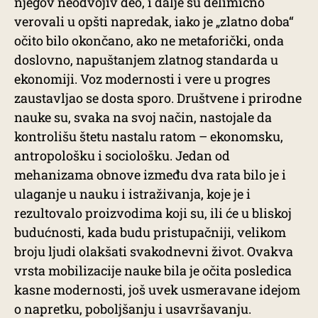
njegov neodvojiv deo, i dalje su delimično
verovali u opšti napredak, iako je „zlatno doba“
očito bilo okončano, ako ne metaforički, onda
doslovno, napuštanjem zlatnog standarda u
ekonomiji. Voz modernosti i vere u progres
zaustavljao se dosta sporo. Društvene i prirodne
nauke su, svaka na svoj način, nastojale da
kontrolišu štetu nastalu ratom – ekonomsku,
antropološku i sociološku. Jedan od
mehanizama obnove između dva rata bilo je i
ulaganje u nauku i istraživanja, koje je i
rezultovalo proizvodima koji su, ili će u bliskoj
budućnosti, kada budu pristupačniji, velikom
broju ljudi olakšati svakodnevni život. Ovakva
vrsta mobilizacije nauke bila je očita posledica
kasne modernosti, još uvek usmeravane idejom
o napretku, poboljšanju i usavršavanju.