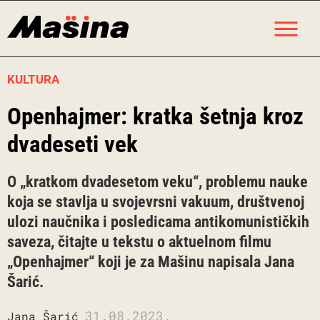
Skip
M
to
content
KULTURA
Openhajmer: kratka šetnja kroz
dvadeseti vek
O „kratkom dvadesetom veku“, problemu nauke
koja se stavlja u svojevrsni vakuum, društvenoj
ulozi naučnika i posledicama antikomunističkih
saveza, čitajte u tekstu o aktuelnom filmu
„Openhajmer“ koji je za Mašinu napisala Jana
Šarić.
31.08.2023.
Jana Šarić