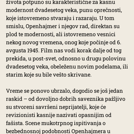
života potpuno su karakteristične za kasnu
modernost dvadesetog veka, punu oprečnosti,
koje istovremeno stvaraju i razaraju. U tom
smislu, Openhajmer i njegov rad, direktan su
plod te modernosti, ali istovremeno vesnici
nekog novog vremena, onog koje počinje od 6.
avgusta 1945. Film nas vodi korak dalje od tog
prekida, u post-svet, odnosno u drugu polovinu
dvadesetog veka, obeleženu novim podelama, ili
starim koje su bile vešto skrivane.
Vreme se ponovo ubrzalo, dogodio se još jedan
raskid – od dovoljno dobrih saveznika pažljivo
su stvoreni savršeni neprijatelji, koje će
revizionisti kasnije nazivati opasnijim od
fašista. Scene mukotrpnog ispitivanja o
bezbednosnoj podobnosti Openhajmera u