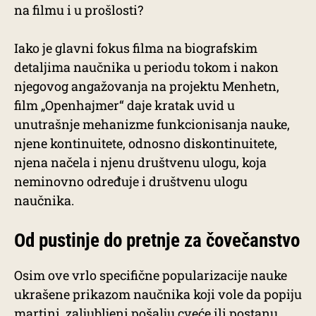
na filmu i u prošlosti?
Iako je glavni fokus filma na biografskim
detaljima naučnika u periodu tokom i nakon
njegovog angažovanja na projektu Menhetn,
film „Openhajmer“ daje kratak uvid u
unutrašnje mehanizme funkcionisanja nauke,
njene kontinuitete, odnosno diskontinuitete,
njena načela i njenu društvenu ulogu, koja
neminovno određuje i društvenu ulogu
naučnika.
Od pustinje do pretnje za čovečanstvo
Osim ove vrlo specifične popularizacije nauke
ukrašene prikazom naučnika koji vole da popiju
martini, zaljubljeni pošalju cveće ili postanu