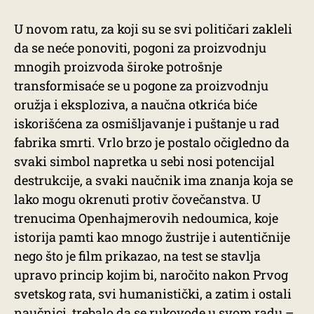
U novom ratu, za koji su se svi političari zakleli
da se neće ponoviti, pogoni za proizvodnju
mnogih proizvoda široke potrošnje
transformisaće se u pogone za proizvodnju
oružja i eksploziva, a naučna otkrića biće
iskorišćena za osmišljavanje i puštanje u rad
fabrika smrti. Vrlo brzo je postalo očigledno da
svaki simbol napretka u sebi nosi potencijal
destrukcije, a svaki naučnik ima znanja koja se
lako mogu okrenuti protiv čovečanstva. U
trenucima Openhajmerovih nedoumica, koje
istorija pamti kao mnogo žustrije i autentičnije
nego što je film prikazao, na test se stavlja
upravo princip kojim bi, naročito nakon Prvog
svetskog rata, svi humanistički, a zatim i ostali
naučnici, trebalo da se rukovode u svom radu –