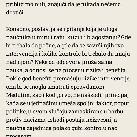
približimo nuli, znajući da je nikada nećemo
dostići.
Konačno, postavlja se i pitanje koja je uloga
naučnika u miru i ratu, krizi ili blagostanju? Gde
bi trebalo da počne, a gde da se završi njihova
intervencija i koliko kontrole bi trebalo da imaju
nad njom? Neke od odgovora pruža sama
nauka, a odnosi se na procenu rizika i benefita.
Dokle god benefiti premašuju rizike intervencije,
ona bi se mogla smatrati opravdanom.
Međutim, kao i kod „prvo, ne naškodi“ principa,
kada se u jednačinu umeša spoljni faktor, poput
politike, u ovom slučaju zamaskirane u borbu
protiv nacizma, ishodi postaju neizvesni, a
naučna zajednica polako gubi kontrolu nad
procesom.