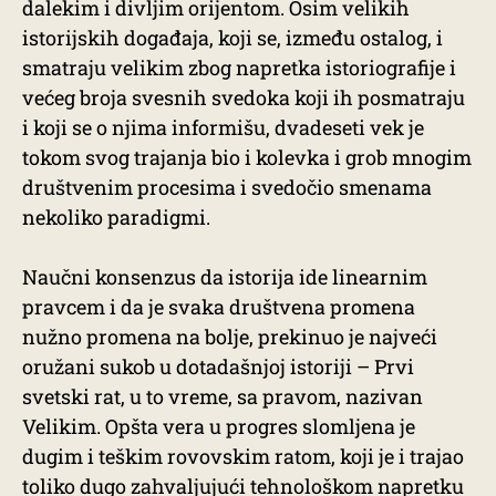
dalekim i divljim orijentom. Osim velikih
istorijskih događaja, koji se, između ostalog, i
smatraju velikim zbog napretka istoriografije i
većeg broja svesnih svedoka koji ih posmatraju
i koji se o njima informišu, dvadeseti vek je
tokom svog trajanja bio i kolevka i grob mnogim
društvenim procesima i svedočio smenama
nekoliko paradigmi.
Naučni konsenzus da istorija ide linearnim
pravcem i da je svaka društvena promena
nužno promena na bolje, prekinuo je najveći
oružani sukob u dotadašnjoj istoriji – Prvi
svetski rat, u to vreme, sa pravom, nazivan
Velikim. Opšta vera u progres slomljena je
dugim i teškim rovovskim ratom, koji je i trajao
toliko dugo zahvaljujući tehnološkom napretku