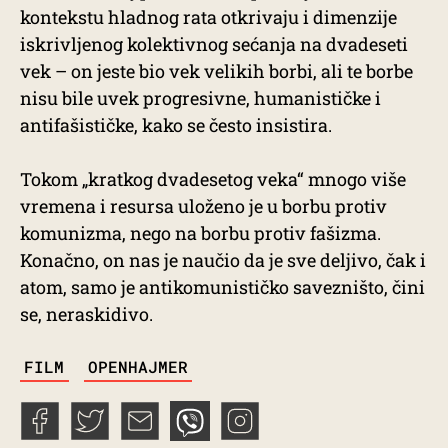
kontekstu hladnog rata otkrivaju i dimenzije
iskrivljenog kolektivnog sećanja na dvadeseti
vek – on jeste bio vek velikih borbi, ali te borbe
nisu bile uvek progresivne, humanističke i
antifašističke, kako se često insistira.
Tokom „kratkog dvadesetog veka“ mnogo više
vremena i resursa uloženo je u borbu protiv
komunizma, nego na borbu protiv fašizma.
Konačno, on nas je naučio da je sve deljivo, čak i
atom, samo je antikomunističko savezništo, čini
se, neraskidivo.
TAGS
FILM
OPENHAJMER