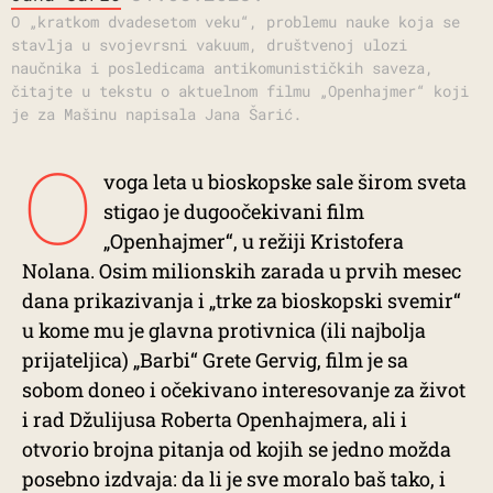
O „kratkom dvadesetom veku“, problemu nauke koja se
stavlja u svojevrsni vakuum, društvenoj ulozi
naučnika i posledicama antikomunističkih saveza,
čitajte u tekstu o aktuelnom filmu „Openhajmer“ koji
je za Mašinu napisala Jana Šarić.
O
voga leta u bioskopske sale širom sveta
stigao je dugoočekivani film
„Openhajmer“, u režiji Kristofera
Nolana. Osim milionskih zarada u prvih mesec
dana prikazivanja i „trke za bioskopski svemir“
u kome mu je glavna protivnica (ili najbolja
prijateljica) „Barbi“ Grete Gervig, film je sa
sobom doneo i očekivano interesovanje za život
i rad Džulijusa Roberta Openhajmera, ali i
otvorio brojna pitanja od kojih se jedno možda
posebno izdvaja: da li je sve moralo baš tako, i