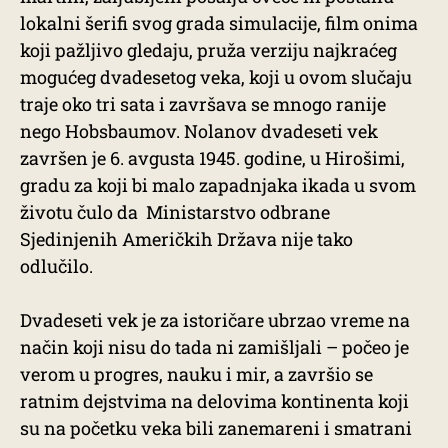
lokalni šerifi svog grada simulacije, film onima
koji pažljivo gledaju, pruža verziju najkraćeg
mogućeg dvadesetog veka, koji u ovom slučaju
traje oko tri sata i završava se mnogo ranije
nego Hobsbaumov. Nolanov dvadeseti vek
završen je 6. avgusta 1945. godine, u Hirošimi,
gradu za koji bi malo zapadnjaka ikada u svom
životu čulo da Ministarstvo odbrane
Sjedinjenih Američkih Država nije tako
odlučilo.
Dvadeseti vek je za istoričare ubrzao vreme na
način koji nisu do tada ni zamišljali – počeo je
verom u progres, nauku i mir, a završio se
ratnim dejstvima na delovima kontinenta koji
su na početku veka bili zanemareni i smatrani