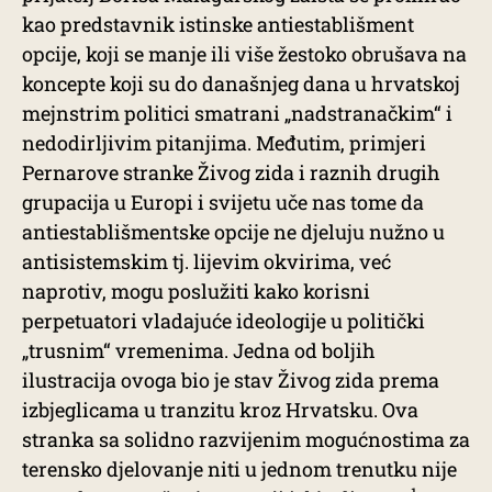
kao predstavnik istinske antiestablišment
opcije, koji se manje ili više žestoko obrušava na
koncepte koji su do današnjeg dana u hrvatskoj
mejnstrim politici smatrani „nadstranačkim“ i
nedodirljivim pitanjima. Međutim, primjeri
Pernarove stranke Živog zida i raznih drugih
grupacija u Europi i svijetu uče nas tome da
antiestablišmentske opcije ne djeluju nužno u
antisistemskim tj. lijevim okvirima, već
naprotiv, mogu poslužiti kako korisni
perpetuatori vladajuće ideologije u politički
„trusnim“ vremenima. Jedna od boljih
ilustracija ovoga bio je stav Živog zida prema
izbjeglicama u tranzitu kroz Hrvatsku. Ova
stranka sa solidno razvijenim mogućnostima za
terensko djelovanje niti u jednom trenutku nije