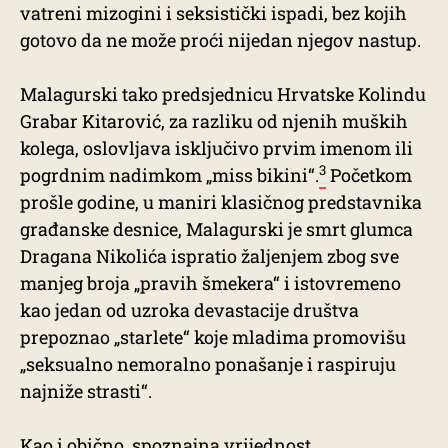
vatreni mizogini i seksistički ispadi, bez kojih
gotovo da ne može proći nijedan njegov nastup.
Malagurski tako predsjednicu Hrvatske Kolindu
Grabar Kitarović, za razliku od njenih muških
kolega, oslovljava isključivo prvim imenom ili
3
pogrdnim nadimkom „miss bikini“.
Početkom
prošle godine, u maniri klasičnog predstavnika
građanske desnice, Malagurski je smrt glumca
Dragana Nikolića ispratio žaljenjem zbog sve
manjeg broja „pravih šmekera“ i istovremeno
kao jedan od uzroka devastacije društva
prepoznao „starlete“ koje mladima promovišu
„seksualno nemoralno ponašanje i raspiruju
najniže strasti“.
Kao i obično, spoznajna vrijednost