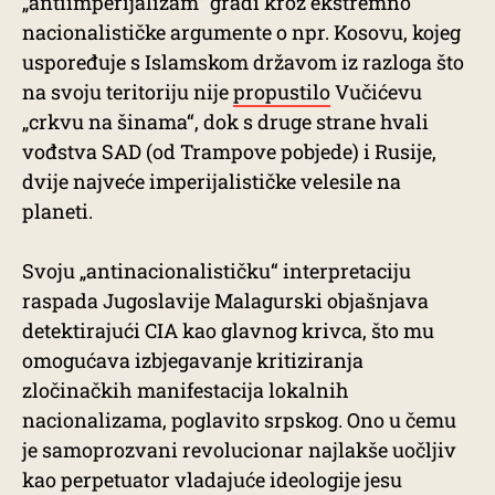
„antiimperijalizam“ gradi kroz ekstremno
nacionalističke argumente o npr. Kosovu, kojeg
uspoređuje s Islamskom državom iz razloga što
na svoju teritoriju nije
propustilo
Vučićevu
„crkvu na šinama“, dok s druge strane hvali
vođstva SAD (od Trampove pobjede) i Rusije,
dvije najveće imperijalističke velesile na
planeti.
Svoju „antinacionalističku“ interpretaciju
raspada Jugoslavije Malagurski objašnjava
detektirajući CIA kao glavnog krivca, što mu
omogućava izbjegavanje kritiziranja
zločinačkih manifestacija lokalnih
nacionalizama, poglavito srpskog. Ono u čemu
je samoprozvani revolucionar najlakše uočljiv
kao perpetuator vladajuće ideologije jesu