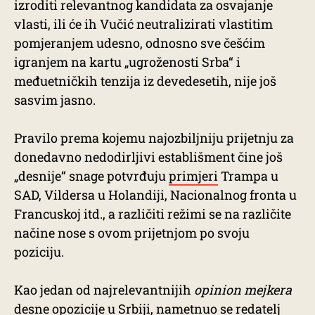
izroditi relevantnog kandidata za osvajanje
vlasti, ili će ih Vučić neutralizirati vlastitim
pomjeranjem udesno, odnosno sve češćim
igranjem na kartu „ugroženosti Srba“ i
međuetničkih tenzija iz devedesetih, nije još
sasvim jasno.
Pravilo prema kojemu najozbiljniju prijetnju za
donedavno nedodirljivi establišment čine još
„desnije“ snage potvrđuju
primjeri
Trampa u
SAD, Vildersa u Holandiji, Nacionalnog fronta u
Francuskoj itd., a različiti režimi se na različite
načine nose s ovom prijetnjom po svoju
poziciju.
Kao jedan od najrelevantnijih
opinion mejkera
desne opozicije u Srbiji, nametnuo se redatelj