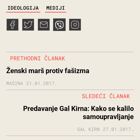
TAGS
IDEOLOGIJA
MEDIJI
PRETHODNI ČLANAK
Ženski marš protiv fašizma
MAŠINA
21.01.2017.
SLEDEĆI ČLANAK
Predavanje Gal Kirna: Kako se kalilo
samoupravljanje
GAL KIRN
27.01.2017.