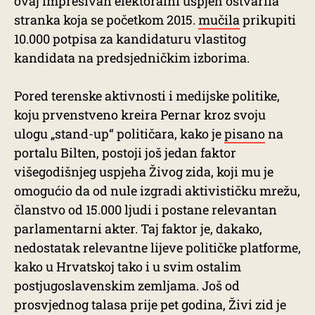
ovaj impresivan elektoralni uspjeh ostvarila
stranka koja se početkom 2015.
mučila
prikupiti
10.000 potpisa za kandidaturu vlastitog
kandidata na predsjedničkim izborima.
Pored terenske aktivnosti i medijske politike,
koju prvenstveno kreira Pernar kroz svoju
ulogu „stand-up“ političara, kako je
pisano
na
portalu Bilten, postoji još jedan faktor
višegodišnjeg uspjeha Živog zida, koji mu je
omogućio da od nule izgradi aktivističku mrežu,
članstvo od 15.000 ljudi i postane relevantan
parlamentarni akter. Taj faktor je, dakako,
nedostatak relevantne lijeve političke platforme,
kako u Hrvatskoj tako i u svim ostalim
postjugoslavenskim zemljama. Još od
prosvjednog talasa prije pet godina, Živi zid je