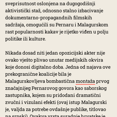
sveprisutnost oslonjena na dugogodišnji
aktivistički staž, odnosno stalno izbacivanje
dokumentarno-propagandnih filmskih
sadržaja, omogućili su Pernaru i Malagurskom
rast popularnosti kakav je rijetko viđen u polju
politike ili kulture.
Nikada dosad niti jedan opozicijski akter nije
ovako vješto plivao unutar medijskih okvira
koje donosi digitalno doba. Jedna od najava ove
prekogranične koalicije bila je
Malagurskovljeva bombastična
montaža
prvog
značajnijeg Pernarovog govora kao saborskog
zastupnika, kojem su pridodani dramatični
zvučni i vizulani efekti (ovaj istup Malagurski
je, valjda za potrebe ovdašnje publike, titlovao
na srpski). Ovakva vrsta suradnje hrvatske je