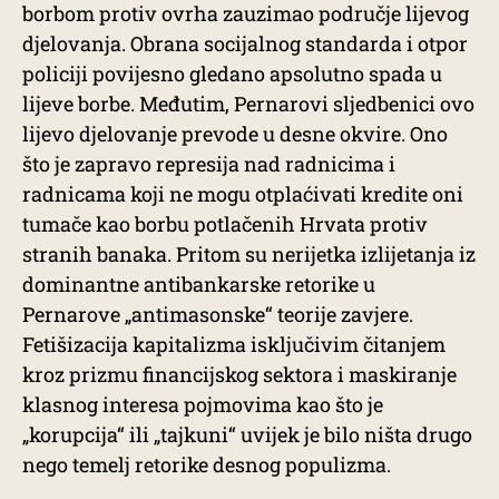
borbom protiv ovrha zauzimao područje lijevog
djelovanja. Obrana socijalnog standarda i otpor
policiji povijesno gledano apsolutno spada u
lijeve borbe. Međutim, Pernarovi sljedbenici ovo
lijevo djelovanje prevode u desne okvire. Ono
što je zapravo represija nad radnicima i
radnicama koji ne mogu otplaćivati kredite oni
tumače kao borbu potlačenih Hrvata protiv
stranih banaka. Pritom su nerijetka izlijetanja iz
dominantne antibankarske retorike u
Pernarove „antimasonske“ teorije zavjere.
Fetišizacija kapitalizma isključivim čitanjem
kroz prizmu financijskog sektora i maskiranje
klasnog interesa pojmovima kao što je
„korupcija“ ili „tajkuni“ uvijek je bilo ništa drugo
nego temelj retorike desnog populizma.