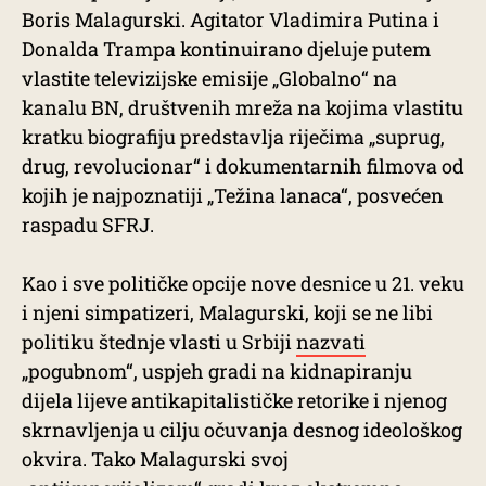
Boris Malagurski. Agitator Vladimira Putina i
Donalda Trampa kontinuirano djeluje putem
vlastite televizijske emisije „Globalno“ na
kanalu BN, društvenih mreža na kojima vlastitu
kratku biografiju predstavlja riječima „suprug,
drug, revolucionar“ i dokumentarnih filmova od
kojih je najpoznatiji „Težina lanaca“, posvećen
raspadu SFRJ.
Kao i sve političke opcije nove desnice u 21. veku
i njeni simpatizeri, Malagurski, koji se ne libi
politiku štednje vlasti u Srbiji
nazvati
„pogubnom“, uspjeh gradi na kidnapiranju
dijela lijeve antikapitalističke retorike i njenog
skrnavljenja u cilju očuvanja desnog ideološkog
okvira. Tako Malagurski svoj