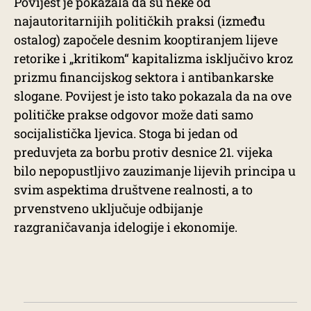
Povijest je pokazala da su neke od
najautoritarnijih političkih praksi (između
ostalog) započele desnim kooptiranjem lijeve
retorike i „kritikom“ kapitalizma isključivo kroz
prizmu financijskog sektora i antibankarske
slogane. Povijest je isto tako pokazala da na ove
političke prakse odgovor može dati samo
socijalistička ljevica. Stoga bi jedan od
preduvjeta za borbu protiv desnice 21. vijeka
bilo nepopustljivo zauzimanje lijevih principa u
svim aspektima društvene realnosti, a to
prvenstveno uključuje odbijanje
razgraničavanja idelogije i ekonomije.