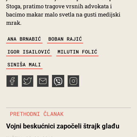
Stoga, pratimo tragove vrsnih advokata i
bacimo makar malo svetla na gusti medijski
mrak.
TAGS
ANA BRNABIĆ
BOBAN RAJIĆ
IGOR ISAILOVIĆ
MILUTIN FOLIĆ
SINIŠA MALI
PRETHODNI ČLANAK
Vojni beskućnici započeli štrajk glađu