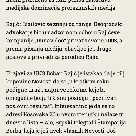
medijska dominacija prorežimskih medija.
Rajić i Isailović se znaju od ranije. Beogradski
advokat je bio u nadzornom odboru Rajićeve
kompanije „Dunav doo“ privatizovane 2008, a
prema pisanju medija, obavljao je i druge
poslove u privredi za porodicu Rajić.
U izjavi za UNS Boban Rajić je istakao da je cilj
kupovine Novosti da se „u kratkom roku
podigne tiraž i naprave reforme koje bi
omogućile bolju tržišnu poziciju i pozitivan
poslovni rezultat“. Interesantno je da se na
adresi Kosovska 26 u ovom trenutku nalaze tri
dnevna lista – Alo, Srpski telegraf i Štamparija
Borba, koja je još uvek vlasnik Novosti. Još