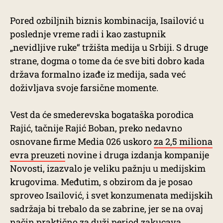
Pored ozbiljnih biznis kombinacija, Isailović u
poslednje vreme radi i kao zastupnik
„nevidljive ruke“ tržišta medija u Srbiji. S druge
strane, dogma o tome da će sve biti dobro kada
država formalno izađe iz medija, sada već
doživljava svoje farsične momente.
Vest da će smederevska bogataška porodica
Rajić, tačnije Rajić Boban, preko nedavno
osnovane firme Media 026 uskoro
za 2,5 miliona
evra preuzeti
novine i druga izdanja kompanije
Novosti, izazvalo je veliku pažnju u medijskim
krugovima. Međutim, s obzirom da je posao
sproveo Isailović, i svet konzumenata medijskih
sadržaja bi trebalo da se zabrine, jer se na ovaj
način praktično za duži period zakucava