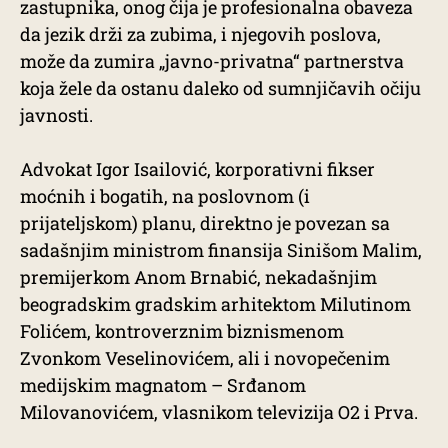
zastupnika, onog čija je profesionalna obaveza
da jezik drži za zubima, i njegovih poslova,
može da zumira „javno-privatna“ partnerstva
koja žele da ostanu daleko od sumnjičavih očiju
javnosti.
Advokat Igor Isailović, korporativni fikser
moćnih i bogatih, na poslovnom (i
prijateljskom) planu, direktno je povezan sa
sadašnjim ministrom finansija Sinišom Malim,
premijerkom Anom Brnabić, nekadašnjim
beogradskim gradskim arhitektom Milutinom
Folićem, kontroverznim biznismenom
Zvonkom Veselinovićem, ali i novopečenim
medijskim magnatom – Srđanom
Milovanovićem, vlasnikom televizija O2 i Prva.