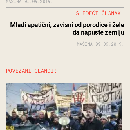
MAŠINA
05.09.2019.
SLEDEĆI ČLANAK
Mladi apatični, zavisni od porodice i žele
da napuste zemlju
MAŠINA
09.09.2019.
POVEZANI ČLANCI: