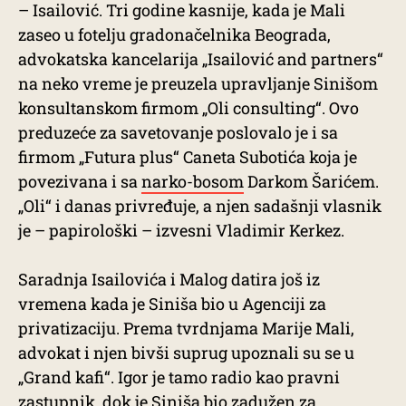
– Isailović. Tri godine kasnije, kada je Mali
zaseo u fotelju gradonačelnika Beograda,
advokatska kancelarija „Isailović and partners“
na neko vreme je preuzela upravljanje Sinišom
konsultanskom firmom „Oli consulting“. Ovo
preduzeće za savetovanje poslovalo je i sa
firmom „Futura plus“ Caneta Subotića koja je
povezivana i sa
narko-bosom
Darkom Šarićem.
„Oli“ i danas privređuje, a njen sadašnji vlasnik
je – papirološki – izvesni Vladimir Kerkez.
Saradnja Isailovića i Malog datira još iz
vremena kada je Siniša bio u Agenciji za
privatizaciju. Prema tvrdnjama Marije Mali,
advokat i njen bivši suprug upoznali su se u
„Grand kafi“. Igor je tamo radio kao pravni
zastupnik, dok je Siniša bio zadužen za