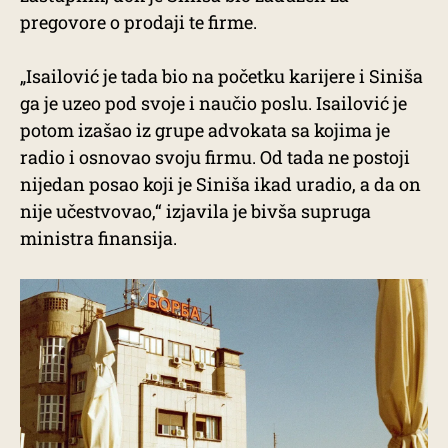
pregovore o prodaji te firme.
„Isailović je tada bio na početku karijere i Siniša
ga je uzeo pod svoje i naučio poslu. Isailović je
potom izašao iz grupe advokata sa kojima je
radio i osnovao svoju firmu. Od tada ne postoji
nijedan posao koji je Siniša ikad uradio, a da on
nije učestvovao,“ izjavila je bivša supruga
ministra finansija.