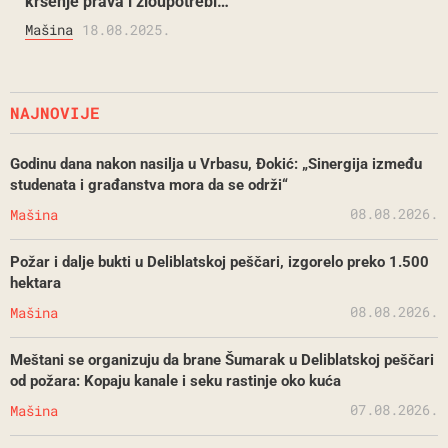
kršenje prava i zloupotrebi…
Mašina
18.08.2025.
NAJNOVIJE
Godinu dana nakon nasilja u Vrbasu, Đokić: „Sinergija između
studenata i građanstva mora da se održi“
08.08.2026.
Mašina
Požar i dalje bukti u Deliblatskoj peščari, izgorelo preko 1.500
hektara
08.08.2026.
Mašina
Meštani se organizuju da brane Šumarak u Deliblatskoj peščari
od požara: Kopaju kanale i seku rastinje oko kuća
07.08.2026.
Mašina