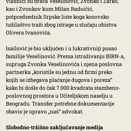
vlasnici su braća Veselinović, Zvonko i Žarko,
kao i Zvonkov kum Milan Radoičić,
potpredsednik Srpske liste koga kosovsko
tužilaštvo traži zbog istrage u slučaju ubistva
Olivera Ivanovića.
Isailović je bio uključen i u lukrativniji posao
familije Veselinović. Prema istraživanju BIRN-a,
supruga Zvonka Veselinovića i njena poslovna
partnerka „koristile su jednu od firmi preko
kojih se izbegava plaćanje dugova i poreza“
kako bi došle do čak 7.000 kvadrata stambeno-
poslovnog prostora u Učiteljskom naselju u
Beogradu. Transfer potrebne dokumentacije
obavio je upravo „naš“ advokat.
Slobodno-tržišno zaključavanje medija