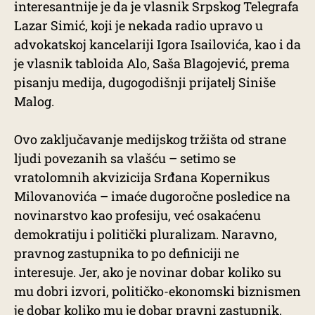
interesantnije je da je vlasnik Srpskog Telegrafa
Lazar Simić, koji je nekada radio upravo u
advokatskoj kancelariji Igora Isailovića, kao i da
je vlasnik tabloida Alo, Saša Blagojević, prema
pisanju medija, dugogodišnji prijatelj Siniše
Malog.
Ovo zaključavanje medijskog tržišta od strane
ljudi povezanih sa vlašću – setimo se
vratolomnih akvizicija Srđana Kopernikus
Milovanovića – imaće dugoročne posledice na
novinarstvo kao profesiju, već osakaćenu
demokratiju i politički pluralizam. Naravno,
pravnog zastupnika to po definiciji ne
interesuje. Jer, ako je novinar dobar koliko su
mu dobri izvori, političko-ekonomski biznismen
je dobar koliko mu je dobar pravni zastupnik.