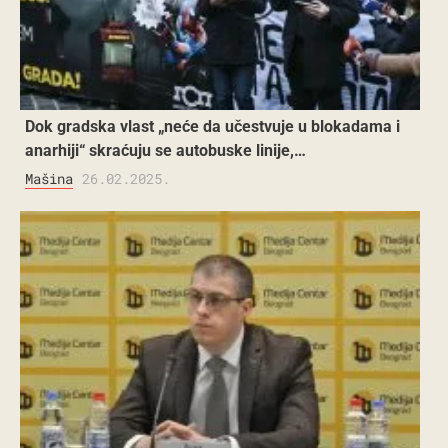
Dok gradska vlast „neće da učestvuje u blokadama i
anarhiji“ skraćuju se autobuske linije,…
Mašina
26.02.2025.