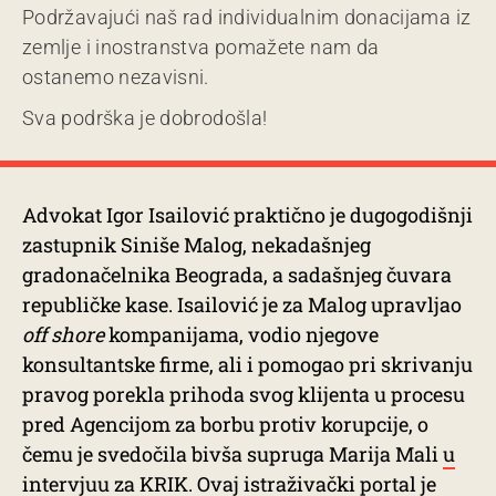
Podržavajući naš rad individualnim donacijama iz
zemlje i inostranstva pomažete nam da
ostanemo nezavisni.
Sva podrška je dobrodošla!
Advokat Igor Isailović praktično je dugogodišnji
zastupnik Siniše Malog, nekadašnjeg
gradonačelnika Beograda, a sadašnjeg čuvara
republičke kase. Isailović je za Malog upravljao
off shore
kompanijama, vodio njegove
konsultantske firme, ali i pomogao pri skrivanju
pravog porekla prihoda svog klijenta u procesu
pred Agencijom za borbu protiv korupcije, o
čemu je svedočila bivša supruga Marija Mali
u
intervjuu za KRIK
. Ovaj istraživački portal je