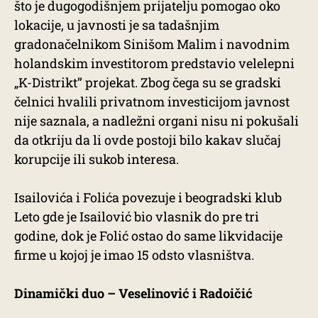
što je dugogodišnjem prijatelju pomogao oko
lokacije, u javnosti je sa tadašnjim
gradonačelnikom Sinišom Malim i navodnim
holandskim investitorom predstavio velelepni
„K-Distrikt’’ projekat. Zbog čega su se gradski
čelnici hvalili privatnom investicijom javnost
nije saznala, a nadležni organi nisu ni pokušali
da otkriju da li ovde postoji bilo kakav slučaj
korupcije ili sukob interesa.
Isailovića i Folića povezuje i beogradski klub
Leto gde je Isailović bio vlasnik do pre tri
godine, dok je Folić ostao do same likvidacije
firme u kojoj je imao 15 odsto vlasništva.
Dinamički duo – Veselinović i Radoičić