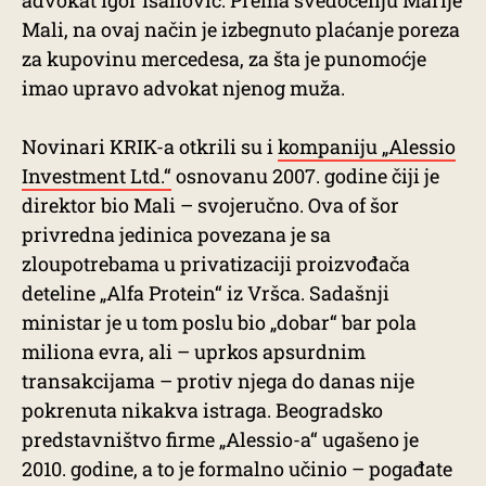
advokat Igor Isailović. Prema svedočenju Marije
Mali, na ovaj način je izbegnuto plaćanje poreza
za kupovinu mercedesa, za šta je punomoćje
imao upravo advokat njenog muža.
Novinari KRIK-a otkrili su i
kompaniju „Alessio
Investment Ltd.“
osnovanu 2007. godine čiji je
direktor bio Mali – svojeručno. Ova of šor
privredna jedinica povezana je sa
zloupotrebama u privatizaciji proizvođača
deteline „Alfa Protein“ iz Vršca. Sadašnji
ministar je u tom poslu bio „dobar“ bar pola
miliona evra, ali – uprkos apsurdnim
transakcijama – protiv njega do danas nije
pokrenuta nikakva istraga. Beogradsko
predstavništvo firme „Alessio-a“ ugašeno je
2010. godine, a to je formalno učinio – pogađate