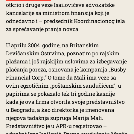
otkrio i druge veze Isailovićeve advokatske
kancelarije sa ministrom finansija koji je
odnedavno i – predsednik Koordinacionog tela
za sprečavanje pranja novca.
U aprilu 2004. godine, na Britanskim
Devičanskim Ostrvima, poznatim po rajskim
plažama i još rajskijim uslovima za izbegavanje
plaćanja poreza, osnovana je kompanija „Busby
Financial Corp.“ O tome da Mali ima veze sa
ovim egzotičnim „poštanskim sandučićem“, u
papirima se pokazalo tek tri godine kasnije
kada je ova firma otvorila svoje predstavništvo
u Beogradu, a kao direktorka je imenovana
njegova tadašnja supruga Marija Mali.
Predstavništvo je u APR-u registrovao –