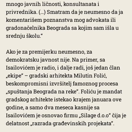
mnogo javnih ličnosti, konsultanata i
privrednika. (…) Smatram da je neumesno da ja
komentarišem poznanstva mog advokata ili
gradonačelnika Beograda sa kojim sam išla u
srednju školu.“
Ako je za premijerku neumesno, za
demokratsku javnost nije. Na primer, sa
Isailovićem je radio, i dalje radi, još jedan član
„ekipe“ – gradski arhitekta Milutin Folić,
beskompromisni izvršitelj famoznog procesa
„spuštanja Beograda na reke“. Foliću je mandat
gradskog arhitekte istekao krajem januara ove
godine, a samo dva meseca kasnije sa
Isailovićem je osnovao firmu „Silage d.o.o“ čija je
delatnost „razrada građevinskih projekata“.