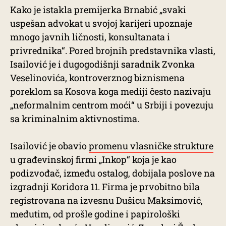
Kako je istakla premijerka Brnabić „svaki
uspešan advokat u svojoj karijeri upoznaje
mnogo javnih ličnosti, konsultanata i
privrednika“. Pored brojnih predstavnika vlasti,
Isailović je i dugogodišnji saradnik Zvonka
Veselinovića, kontroverznog biznismena
poreklom sa Kosova koga mediji često nazivaju
„neformalnim centrom moći“ u Srbiji i povezuju
sa kriminalnim aktivnostima.
Isailović je obavio
promenu vlasničke strukture
u građevinskoj firmi „Inkop“ koja je kao
podizvođač, između ostalog, dobijala poslove na
izgradnji Koridora 11. Firma je prvobitno bila
registrovana na izvesnu Dušicu Maksimović,
međutim, od prošle godine i papirološki