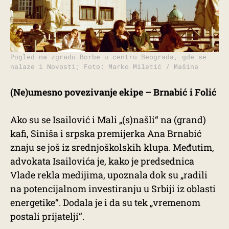
Pogled na zgradu Borbe u centru Beograda, gde se
nalaze i Novosti; Foto: Marko Miletić / Mašina
(Ne)umesno povezivanje ekipe – Brnabić i Folić
Ako su se Isailović i Mali „(s)našli“ na (grand)
kafi, Siniša i srpska premijerka Ana Brnabić
znaju se još iz srednjoškolskih klupa. Međutim,
advokata Isailovića je, kako je predsednica
Vlade rekla medijima, upoznala dok su „radili
na potencijalnom investiranju u Srbiji iz oblasti
energetike“. Dodala je i da su tek „vremenom
postali prijatelji“.