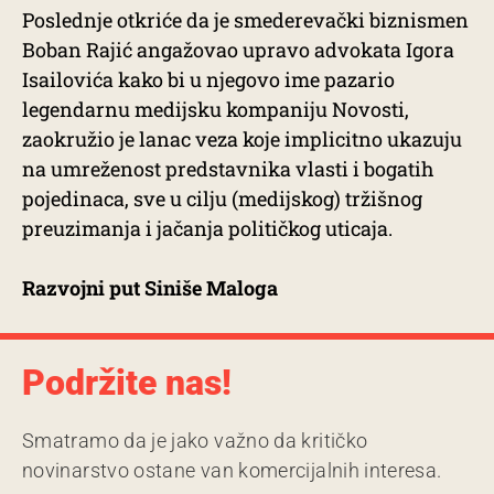
Poslednje otkriće da je smederevački biznismen
Boban Rajić angažovao upravo advokata Igora
Isailovića kako bi u njegovo ime pazario
legendarnu medijsku kompaniju Novosti,
zaokružio je lanac veza koje implicitno ukazuju
na umreženost predstavnika vlasti i bogatih
pojedinaca, sve u cilju (medijskog) tržišnog
preuzimanja i jačanja političkog uticaja.
Razvojni put Siniše Maloga
Podržite nas!
Smatramo da je jako važno da kritičko
novinarstvo ostane van komercijalnih interesa.