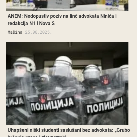
ANEM: Nedopustiv poziv na linč advokata Ninića i
redakcija N1 i Nova S
Mašina
25.08.2025.
Uhapšeni niški studenti saslušani bez advokata: „Grubo