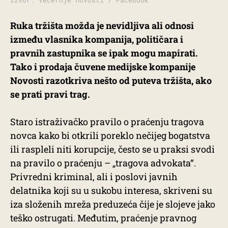
Izvor: Večernje novosti / Facebook
Ruka tržišta možda je nevidljiva ali odnosi
između vlasnika kompanija, političara i
pravnih zastupnika se ipak mogu mapirati.
Tako i prodaja čuvene medijske kompanije
Novosti razotkriva nešto od puteva tržišta, ako
se prati pravi trag.
Staro istraživačko pravilo o praćenju tragova
novca kako bi otkrili poreklo nečijeg bogatstva
ili raspleli niti korupcije, često se u praksi svodi
na pravilo o praćenju – „tragova advokata“.
Privredni kriminal, ali i poslovi javnih
delatnika koji su u sukobu interesa, skriveni su
iza složenih mreža preduzeća čije je slojeve jako
teško ostrugati. Međutim, praćenje pravnog