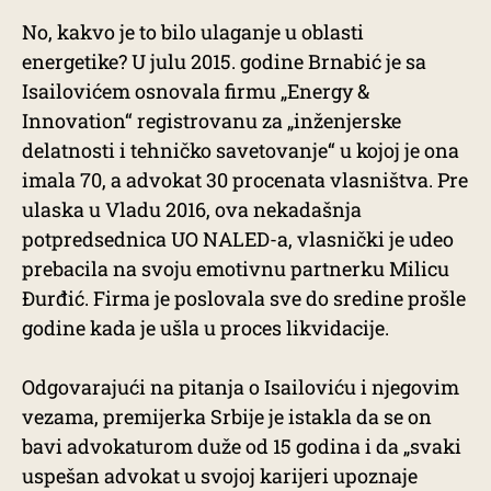
No, kakvo je to bilo ulaganje u oblasti
energetike? U julu 2015. godine Brnabić je sa
Isailovićem osnovala firmu „Energy &
Innovation“ registrovanu za „inženjerske
delatnosti i tehničko savetovanje“ u kojoj je ona
imala 70, a advokat 30 procenata vlasništva. Pre
ulaska u Vladu 2016, ova nekadašnja
potpredsednica UO NALED-a, vlasnički je udeo
prebacila na svoju emotivnu partnerku Milicu
Đurđić. Firma je poslovala sve do sredine prošle
godine kada je ušla u proces likvidacije.
Odgovarajući na pitanja o Isailoviću i njegovim
vezama, premijerka Srbije je istakla da se on
bavi advokaturom duže od 15 godina i da „svaki
uspešan advokat u svojoj karijeri upoznaje