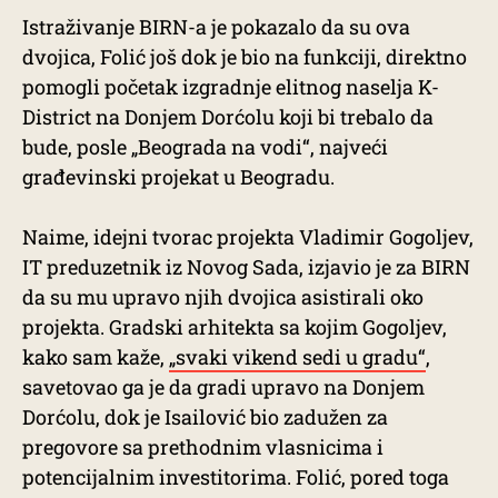
Istraživanje BIRN-a je pokazalo da su ova
dvojica, Folić još dok je bio na funkciji, direktno
pomogli početak izgradnje elitnog naselja K-
District na Donjem Dorćolu koji bi trebalo da
bude, posle „Beograda na vodi“, najveći
građevinski projekat u Beogradu.
Naime, idejni tvorac projekta Vladimir Gogoljev,
IT preduzetnik iz Novog Sada, izjavio je za BIRN
da su mu upravo njih dvojica asistirali oko
projekta. Gradski arhitekta sa kojim Gogoljev,
kako sam kaže,
„svaki vikend sedi u gradu“
,
savetovao ga je da gradi upravo na Donjem
Dorćolu, dok je Isailović bio zadužen za
pregovore sa prethodnim vlasnicima i
potencijalnim investitorima. Folić, pored toga