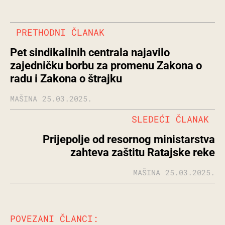
PRETHODNI ČLANAK
Pet sindikalinih centrala najavilo
zajedničku borbu za promenu Zakona o
radu i Zakona o štrajku
MAŠINA
25.03.2025.
SLEDEĆI ČLANAK
Prijepolje od resornog ministarstva
zahteva zaštitu Ratajske reke
MAŠINA
25.03.2025.
POVEZANI ČLANCI: