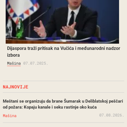
Dijaspora traži pritisak na Vučića i međunarodni nadzor
izbora
Mašina
07.07.2025.
NAJNOVIJE
Meštani se organizuju da brane Šumarak u Deliblatskoj peščari
od požara: Kopaju kanale i seku rastinje oko kuća
07.08.2026.
Mašina