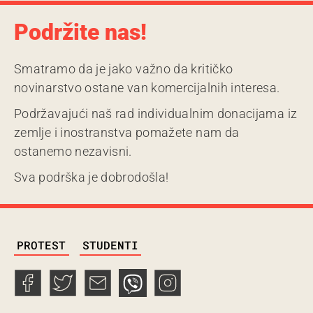
Podržite nas!
Smatramo da je jako važno da kritičko
novinarstvo ostane van komercijalnih interesa.
Podržavajući naš rad individualnim donacijama iz
zemlje i inostranstva pomažete nam da
ostanemo nezavisni.
Sva podrška je dobrodošla!
TAGS
PROTEST
STUDENTI