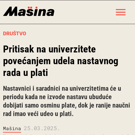
Skip
M
to
content
DRUŠTVO
Pritisak na univerzitete
povećanjem udela nastavnog
rada u plati
Nastavnici i saradnici na univerzitetima će u
periodu kada ne izvode nastavu ubuduće
dobijati samo osminu plate, dok je ranije naučni
rad imao veći udeo u plati.
25.03.2025.
Mašina