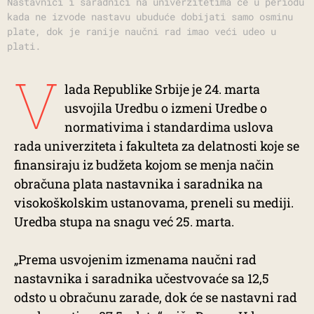
Nastavnici i saradnici na univerzitetima će u periodu
kada ne izvode nastavu ubuduće dobijati samo osminu
plate, dok je ranije naučni rad imao veći udeo u
plati.
V
lada Republike Srbije je 24. marta
usvojila Uredbu o izmeni Uredbe o
normativima i standardima uslova
rada univerziteta i fakulteta za delatnosti koje se
finansiraju iz budžeta kojom se menja način
obračuna plata nastavnika i saradnika na
visokoškolskim ustanovama, preneli su mediji.
Uredba stupa na snagu već 25. marta.
„Prema usvojenim izmenama naučni rad
nastavnika i saradnika učestvovaće sa 12,5
odsto u obračunu zarade, dok će se nastavni rad