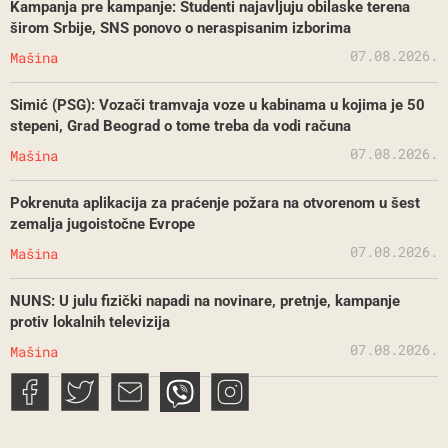
Kampanja pre kampanje: Studenti najavljuju obilaske terena
širom Srbije, SNS ponovo o neraspisanim izborima
07.08.2026.
Mašina
Simić (PSG): Vozači tramvaja voze u kabinama u kojima je 50
stepeni, Grad Beograd o tome treba da vodi računa
07.08.2026.
Mašina
Pokrenuta aplikacija za praćenje požara na otvorenom u šest
zemalja jugoistočne Evrope
07.08.2026.
Mašina
NUNS: U julu fizički napadi na novinare, pretnje, kampanje
protiv lokalnih televizija
07.08.2026.
Mašina