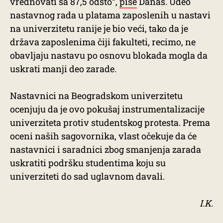
vrednovati sa 87,5 odsto“,
piše
Danas. Udeo
nastavnog rada u platama zaposlenih u nastavi
na univerzitetu ranije je bio veći, tako da je
država zaposlenima čiji fakulteti, recimo, ne
obavljaju nastavu po osnovu blokada mogla da
uskrati manji deo zarade.
Nastavnici na Beogradskom univerzitetu
ocenjuju da je ovo pokušaj instrumentalizacije
univerziteta protiv studentskog protesta. Prema
oceni naših sagovornika, vlast očekuje da će
nastavnici i saradnici zbog smanjenja zarada
uskratiti podršku studentima koju su
univerziteti do sad uglavnom davali.
I.K.