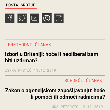
TAGS
POŠTA SRBIJE
PRETHODNI ČLANAK
Izbori u Britaniji: hoće li neoliberalizam
biti uzdrman?
ISKRA KRSTIĆ
11.12.2019.
SLEDEĆI ČLANAK
Zakon o agencijskom zapošljavanju: hoće
li pomoći ili odmoći radnicima?
LUKA PETROVIĆ
12.12.2019.