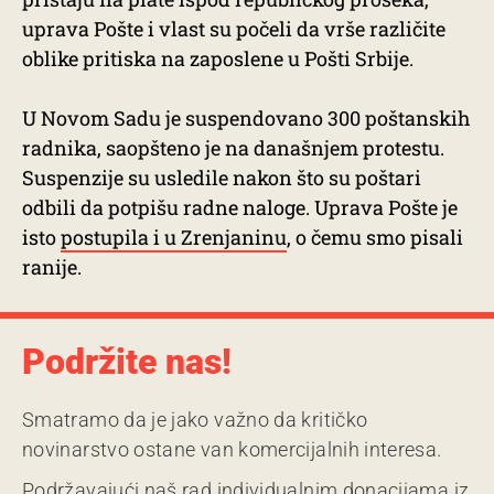
uprava Pošte i vlast su počeli da vrše različite
oblike pritiska na zaposlene u Pošti Srbije.
U Novom Sadu je suspendovano 300 poštanskih
radnika, saopšteno je na današnjem protestu.
Suspenzije su usledile nakon što su poštari
odbili da potpišu radne naloge. Uprava Pošte je
isto
postupila i u Zrenjaninu
, o čemu smo pisali
ranije.
Podržite nas!
Smatramo da je jako važno da kritičko
novinarstvo ostane van komercijalnih interesa.
Podržavajući naš rad individualnim donacijama iz