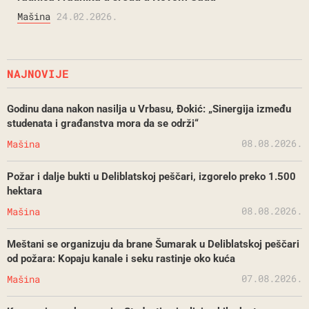
Mašina
24.02.2026.
NAJNOVIJE
Godinu dana nakon nasilja u Vrbasu, Đokić: „Sinergija između
studenata i građanstva mora da se održi“
08.08.2026.
Mašina
Požar i dalje bukti u Deliblatskoj peščari, izgorelo preko 1.500
hektara
08.08.2026.
Mašina
Meštani se organizuju da brane Šumarak u Deliblatskoj peščari
od požara: Kopaju kanale i seku rastinje oko kuća
07.08.2026.
Mašina