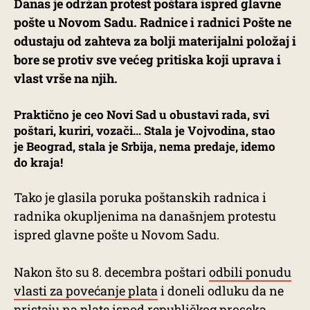
Danas je održan protest poštara ispred glavne
pošte u Novom Sadu. Radnice i radnici Pošte ne
odustaju od zahteva za bolji materijalni položaj i
bore se protiv sve većeg pritiska koji uprava i
vlast vrše na njih.
Praktično je ceo Novi Sad u obustavi rada, svi
poštari, kuriri, vozači… Stala je Vojvodina, stao
je Beograd, stala je Srbija, nema predaje, idemo
do kraja!
Tako je glasila poruka poštanskih radnica i
radnika okupljenima na današnjem protestu
ispred glavne pošte u Novom Sadu.
Nakon što su 8. decembra poštari
odbili ponudu
vlasti za povećanje plata
i doneli odluku da ne
pristaju na plate ispod republičkog proseka,