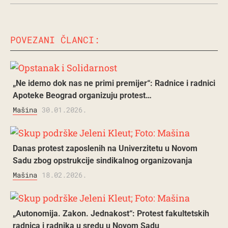
POVEZANI ČLANCI:
„Ne idemo dok nas ne primi premijer“: Radnice i radnici
Apoteke Beograd organizuju protest…
Mašina
30.01.2026.
Danas protest zaposlenih na Univerzitetu u Novom
Sadu zbog opstrukcije sindikalnog organizovanja
Mašina
18.02.2026.
„Autonomija. Zakon. Jednakost“: Protest fakultetskih
radnica i radnika u sredu u Novom Sadu