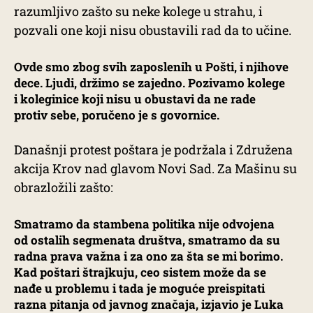
razumljivo zašto su neke kolege u strahu, i
pozvali one koji nisu obustavili rad da to učine.
Ovde smo zbog svih zaposlenih u Pošti, i njihove
dece. Ljudi, držimo se zajedno. Pozivamo kolege
i koleginice koji nisu u obustavi da ne rade
protiv sebe, poručeno je s govornice.
Današnji protest poštara je podržala i Združena
akcija Krov nad glavom Novi Sad. Za Mašinu su
obrazložili zašto:
Smatramo da stambena politika nije odvojena
od ostalih segmenata društva, smatramo da su
radna prava važna i za ono za šta se mi borimo.
Kad poštari štrajkuju, ceo sistem može da se
nađe u problemu i tada je moguće preispitati
razna pitanja od javnog značaja, izjavio je Luka