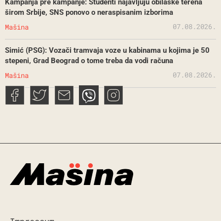
Kampanja pre kampanje: Studenti najavljuju obilaske terena
širom Srbije, SNS ponovo o neraspisanim izborima
07.08.2026.
Mašina
Simić (PSG): Vozači tramvaja voze u kabinama u kojima je 50
stepeni, Grad Beograd o tome treba da vodi računa
07.08.2026.
Mašina