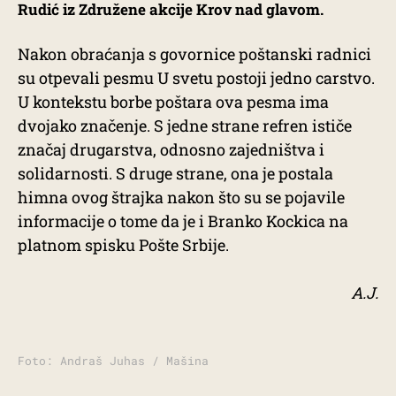
Rudić iz Združene akcije Krov nad glavom.
Nakon obraćanja s govornice poštanski radnici
su otpevali pesmu U svetu postoji jedno carstvo.
U kontekstu borbe poštara ova pesma ima
dvojako značenje. S jedne strane refren ističe
značaj drugarstva, odnosno zajedništva i
solidarnosti. S druge strane, ona je postala
himna ovog štrajka nakon što su se pojavile
informacije o tome da je i Branko Kockica na
platnom spisku Pošte Srbije.
A.J.
Foto: Andraš Juhas / Mašina