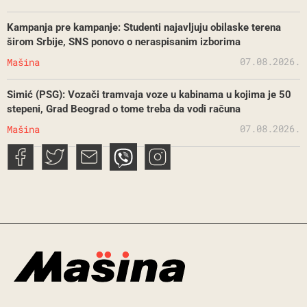
Kampanja pre kampanje: Studenti najavljuju obilaske terena
širom Srbije, SNS ponovo o neraspisanim izborima
07.08.2026.
Mašina
Simić (PSG): Vozači tramvaja voze u kabinama u kojima je 50
stepeni, Grad Beograd o tome treba da vodi računa
07.08.2026.
Mašina