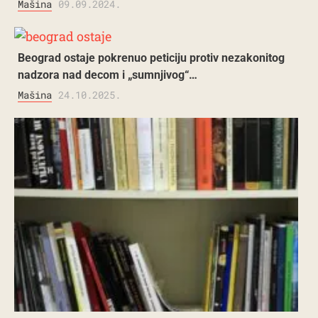
Mašina
09.09.2024.
Beograd ostaje pokrenuo peticiju protiv nezakonitog
nadzora nad decom i „sumnjivog“…
Mašina
24.10.2025.