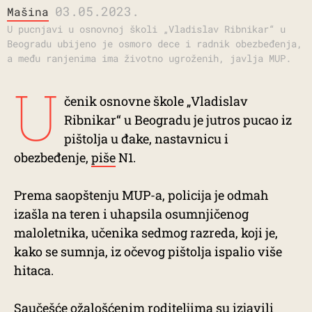
03.05.2023.
Mašina
U pucnjavi u osnovnoj školi „Vladislav Ribnikar“ u
Beogradu ubijeno je osmoro dece i radnik obezbeđenja,
a među ranjenima ima životno ugroženih, javlja MUP.
U
čenik osnovne škole „Vladislav
Ribnikar“ u Beogradu je jutros pucao iz
pištolja u đake, nastavnicu i
obezbeđenje,
piše
N1.
Prema saopštenju MUP-a, policija je odmah
izašla na teren i uhapsila osumnjičenog
maloletnika, učenika sedmog razreda, koji je,
kako se sumnja, iz očevog pištolja ispalio više
hitaca.
Saučešće ožalošćenim roditeljima su izjavili