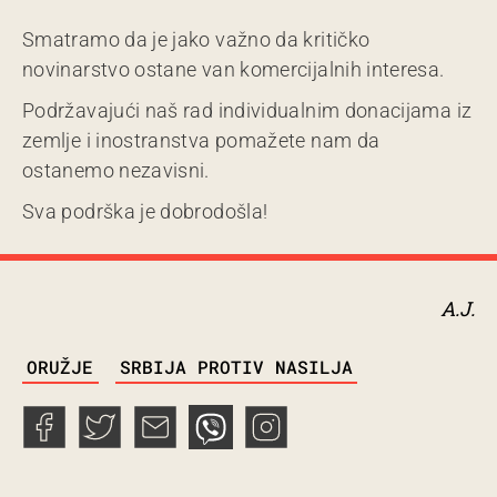
Smatramo da je jako važno da kritičko
novinarstvo ostane van komercijalnih interesa.
Podržavajući naš rad individualnim donacijama iz
zemlje i inostranstva pomažete nam da
ostanemo nezavisni.
Sva podrška je dobrodošla!
A.J.
TAGS
ORUŽJE
SRBIJA PROTIV NASILJA