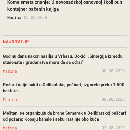
Kome smeta znanje: U novosadskoj osnovnoj školi pun
kontejner bačenih knjiga
Mašina
08.08.2025.
NAJNOVIJE
Godinu dana nakon nasilja u Vrbasu, Đokić: „Sinergija između
studenata i građanstva mora da se održi“
08.08.2026.
Mašina
Požar i dalje bukti u Deliblatskoj peščari, izgorelo preko 1.500
hektara
08.08.2026.
Mašina
Meštani se organizuju da brane Šumarak u Deliblatskoj peščari
od požara: Kopaju kanale i seku rastinje oko kuća
07.08.2026.
Mašina