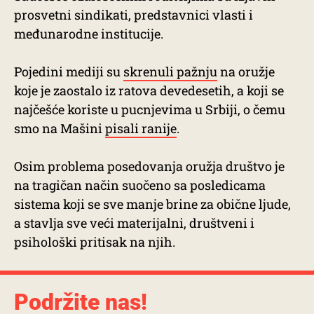
prosvetni sindikati, predstavnici vlasti i
međunarodne institucije.
Pojedini mediji su
skrenuli pažnju
na oružje
koje je zaostalo iz ratova devedesetih, a koji se
najčešće koriste u pucnjevima u Srbiji, o čemu
smo na Mašini
pisali ranije
.
Osim problema posedovanja oružja društvo je
na tragičan način suočeno sa posledicama
sistema koji se sve manje brine za obične ljude,
a stavlja sve veći materijalni, društveni i
psihološki pritisak na njih.
Podržite nas!