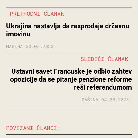
PRETHODNI ČLANAK
Ukrajina nastavlja da rasprodaje državnu
imovinu
MAŠINA
03.05.2023.
SLEDEĆI ČLANAK
Ustavni savet Francuske je odbio zahtev
opozicije da se pitanje penzione reforme
reši referendumom
MAŠINA
04.05.2023.
POVEZANI ČLANCI: