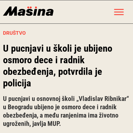
Skip
M
to
content
DRUŠTVO
U pucnjavi u školi je ubijeno
osmoro dece i radnik
obezbeđenja, potvrdila je
policija
U pucnjavi u osnovnoj školi „Vladislav Ribnikar“
u Beogradu ubijeno je osmoro dece i radnik
obezbeđenja, a među ranjenima ima životno
ugroženih, javlja MUP.