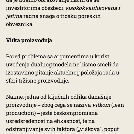
investitorima obezbedi
visokokvalifikovana i
jeftina
radna snaga o trošku poreskih
obveznika.
Vitka proizvodnja
Pored problema sa argumentima u korist
uvođenja dualnog modela ne bismo smeli da
izostavimo pitanje aktuelnog položaja rada u
sferi tržišne proizvodnje.
Naime, jedna od ključnih odlika današnje
proizvodnje ‒ zbog čega se naziva
vitkom
(lean
production) ‒ jeste beskompromisna
usredsređenost na efikasnost, te na
odstranjivanje svih faktora („viškova“, poput