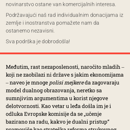
novinarstvo ostane van komercijalnih interesa.
Podržavajući naš rad individualnim donacijama iz
zemlje i inostranstva pomažete nam da
ostanemo nezavisni.
Sva podrška je dobrodošla!
Međutim, rast nezaposlenosti, naročito mladih ‒
koji ne zaobilazi ni države s jakim ekonomijama
‒ naveo je mnoge
polisi mejkere
da zagovaraju
model dualnog obrazovanja, neretko sa
sumnjivim argumentima u korist njegove
delotvornosti. Kao vetar u leđa došla im je i
odluka Evropske komisije da se „učenje
bazirano na radu, kakvo je dualni pristup“
promoviše kao
strateška
reforma strukovnog