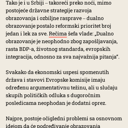
Tako je i u Srbiji ‒ takoreći preko noći, mimo
postojeće državne strategije razvoja
obrazovanja i ozbiljne rasprave ‒ dualno
obrazovanje postalo reformski prioritet broj
jedan i lek za sve.
Rečima
šefa vlade: „Dualno
obrazovanje je neophodno zbog zapošljavanja,
rasta BDP-a, životnog standarda, evropskih
integracija, odnosno za sva najvažnija pitanja“.
Svakako da ekonomski uspesi spomenutih
država i stavovi Evropske komisije imaju
određenu argumentativnu težinu, ali u slučaju
skupih političkih odluka s dugoročnim
posledicama neophodan je dodatni oprez.
Najpre, postoje očigledni problemi sa osnovnom
idejom da će podređivanje obrazovanja