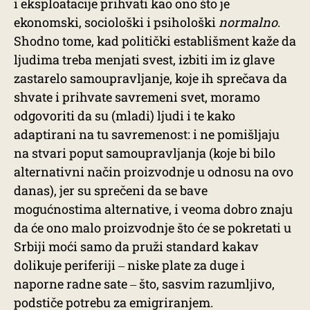
i eksploatacije prihvati kao ono što je
ekonomski, sociološki i psihološki
normalno
.
Shodno tome, kad politički establišment kaže da
ljudima treba menjati svest, izbiti im iz glave
zastarelo samoupravljanje, koje ih sprečava da
shvate i prihvate savremeni svet, moramo
odgovoriti da su (mladi) ljudi i te kako
adaptirani na tu savremenost: i ne pomišljaju
na stvari poput samoupravljanja (koje bi bilo
alternativni način proizvodnje u odnosu na ovo
danas), jer su sprečeni da se bave
mogućnostima alternative, i veoma dobro znaju
da će ono malo proizvodnje što će se pokretati u
Srbiji moći samo da pruži standard kakav
dolikuje periferiji ‒ niske plate za duge i
naporne radne sate ‒ što, sasvim razumljivo,
podstiče potrebu za emigriranjem.