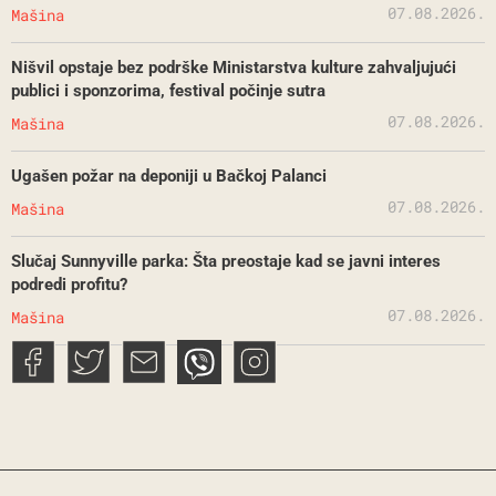
07.08.2026.
Mašina
Nišvil opstaje bez podrške Ministarstva kulture zahvaljujući
publici i sponzorima, festival počinje sutra
07.08.2026.
Mašina
Ugašen požar na deponiji u Bačkoj Palanci
07.08.2026.
Mašina
Slučaj Sunnyville parka: Šta preostaje kad se javni interes
podredi profitu?
07.08.2026.
Mašina