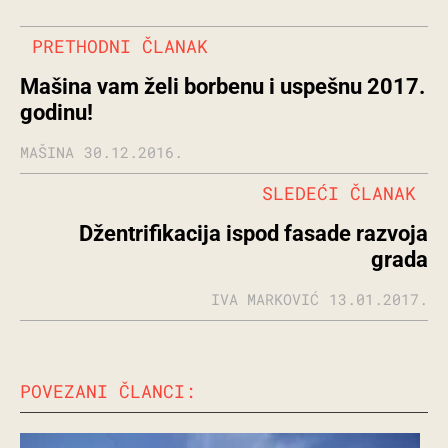
PRETHODNI ČLANAK
Mašina vam želi borbenu i uspešnu 2017.
godinu!
MAŠINA
30.12.2016.
SLEDEĆI ČLANAK
Džentrifikacija ispod fasade razvoja
grada
IVA MARKOVIĆ
13.01.2017.
POVEZANI ČLANCI: