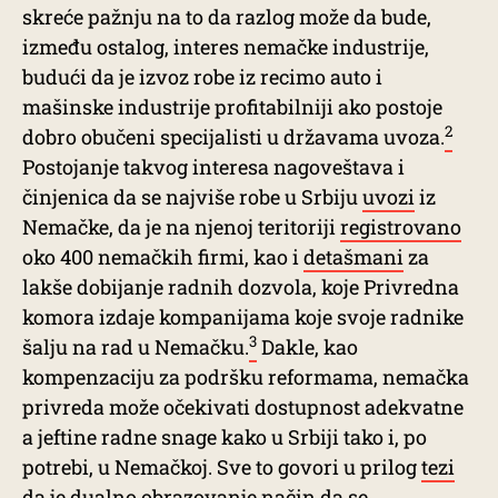
skreće pažnju na to da razlog može da bude,
između ostalog, interes nemačke industrije,
budući da je izvoz robe iz recimo auto i
mašinske industrije profitabilniji ako postoje
2
dobro obučeni specijalisti u državama uvoza.
Postojanje takvog interesa nagoveštava i
činjenica da se najviše robe u Srbiju
uvozi
iz
Nemačke, da je na njenoj teritoriji
registrovano
oko 400 nemačkih firmi, kao i
detašmani
za
lakše dobijanje radnih dozvola, koje Privredna
komora izdaje kompanijama koje svoje radnike
3
šalju na rad u Nemačku.
Dakle, kao
kompenzaciju za podršku reformama, nemačka
privreda može očekivati dostupnost adekvatne
a jeftine radne snage kako u Srbiji tako i, po
potrebi, u Nemačkoj. Sve to govori u prilog
tezi
da je dualno obrazovanje način da se