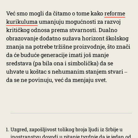
Već smo mogli da čitamo o tome kako
reforme
kurikuluma
umanjuju mogućnosti za razvoj
kritičkog odnosa prema stvarnosti. Dualno
obrazovanje dodatno sužava horizont školskog
znanja na potrebe tržišne proizvodnje, što znači
da će buduće generacije imati još manje
sredstava (pa bila ona i simbolička) da se
uhvate u koštac s nehumanim stanjem stvari ‒
da se ne povinuju, već da menjaju svet.
Uzgred, zapošljivost tolikog broja ljudi iz Srbije u
inostranstvu dovodi u pitanje tvrdnje da je jedan od