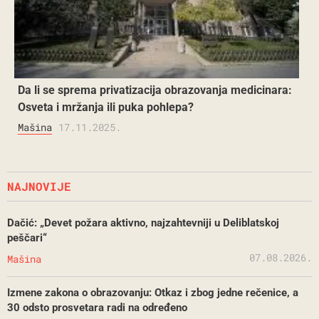
Da li se sprema privatizacija obrazovanja medicinara:
Osveta i mržanja ili puka pohlepa?
Mašina
17.11.2025.
NAJNOVIJE
Dačić: „Devet požara aktivno, najzahtevniji u Deliblatskoj
peščari“
07.08.2026.
Mašina
Izmene zakona o obrazovanju: Otkaz i zbog jedne rečenice, a
30 odsto prosvetara radi na određeno