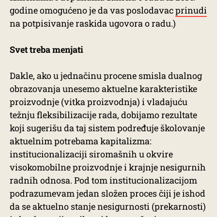
godine omogućeno je da vas poslodavac
prinudi
na potpisivanje raskida ugovora o radu.)
Svet treba menjati
Dakle, ako u jednačinu procene smisla dualnog
obrazovanja unesemo aktuelne karakteristike
proizvodnje (vitka proizvodnja) i vladajuću
težnju fleksibilizacije rada, dobijamo rezultate
koji sugerišu da taj sistem podređuje školovanje
aktuelnim potrebama kapitalizma:
institucionalizaciji siromašnih u okvire
visokomobilne proizvodnje i krajnje nesigurnih
radnih odnosa. Pod tom institucionalizacijom
podrazumevam jedan složen proces čiji je ishod
da se aktuelno stanje nesigurnosti (prekarnosti)