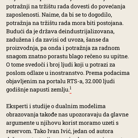
potražnji na tržištu rada dovesti do povećanja
zaposlenosti. Naime, da bi se to dogodilo,
potražnja na tržištu rada mora biti postojana.
Budući da je država deindustrijalizovana,
zadužena i da zavisi od uvoza, šanse da
proizvodnja, pa onda i potražnja za radnom
snagom znatno porastu blago rečeno su upitne.
O tome svedoči i broj ljudi koji u potrazi za
poslom odlaze u inostranstvo. Prema podacima
objavljenim na portalu RTS-a, 32.000 ljudi
1
godišnje napusti zemlju.
Eksperti i studije o dualnim modelima
obrazovanja takođe nas upozoravaju da glavne
argumente u njihovu korist moramo uzeti s
rezervom. Tako Ivan Ivić, jedan od autora