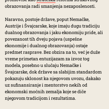
obrazovanja radi smanjenja nezaposlenosti.
Naravno, postoje države, poput Nemačke,
Austrije i Švajcarske, koje imaju dugu tradiciju
dualnog obrazovanja i jaku ekonomiju pride, ali
povezanost tih dveju pojava (uspešne
ekonomije i dualnog obrazovanja) ostaje
predmet rasprave. Bez obzira na to, već je duže
vreme primetan entuzijazam za izvoz tog
modela, posebno u slučaju Nemačke i
Švajcarske, dok države sa slabijim standardom
pokazuju sklonost ka njegovom uvozu, dakako
uz sufinansiranje i mentorstvo nekih od
ekonomski moćnih zemalja koje se diče
njegovom tradicijom i rezultatima.