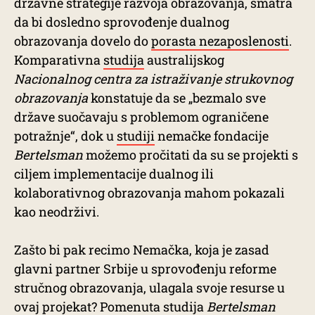
državne strategije razvoja obrazovanja, smatra
da bi dosledno sprovođenje dualnog
obrazovanja dovelo do
porasta nezaposlenosti
.
Komparativna
studija
australijskog
Nacionalnog centra za istraživanje strukovnog
obrazovanja
konstatuje da se „bezmalo sve
države suočavaju s problemom ograničene
potražnje“, dok u
studiji
nemačke fondacije
Bertelsman
možemo pročitati da su se projekti s
ciljem implementacije dualnog ili
kolaborativnog obrazovanja mahom pokazali
kao neodrživi.
Zašto bi pak recimo Nemačka, koja je zasad
glavni partner Srbije u sprovođenju reforme
stručnog obrazovanja, ulagala svoje resurse u
ovaj projekat? Pomenuta studija
Bertelsman