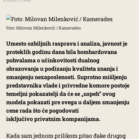
Foto: Milovan Milenković / Kamerades
Umesto ozbiljnih rasprava i analiza, javnost je
proteklih godinu dana bila bombardovana
pohvalama o učinkovitosti dualnog
obrazovanja u podizanju kvaliteta znanja i
smanjenju nezaposlenosti. Suprotno mišljenju
predstavnika vlade i privredne komore postoje
temeljni pokazatelji da će se „uspeh“ ovog
modela pokazati pre svega u daljem smanjenju
cene rada što će pogodovati
isključivo privatnim kompanijama.
Kada sam jednom prilikom pitao đake drugog