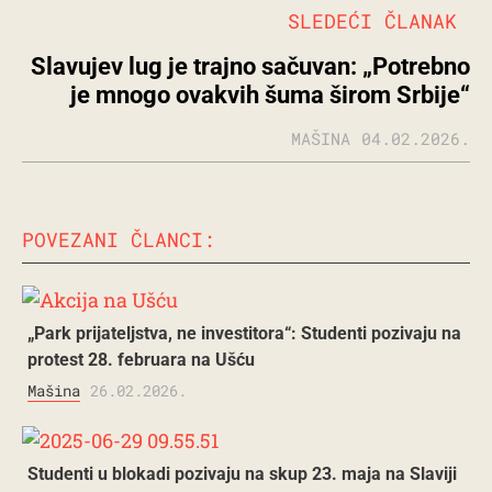
SLEDEĆI ČLANAK
Slavujev lug je trajno sačuvan: „Potrebno
je mnogo ovakvih šuma širom Srbije“
MAŠINA
04.02.2026.
POVEZANI ČLANCI:
„Park prijateljstva, ne investitora“: Studenti pozivaju na
protest 28. februara na Ušću
Mašina
26.02.2026.
Studenti u blokadi pozivaju na skup 23. maja na Slaviji