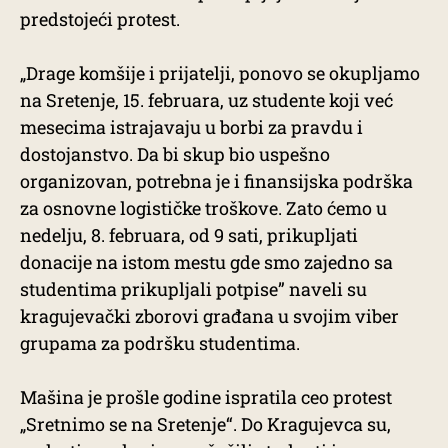
predstojeći protest.
„Drage komšije i prijatelji, ponovo se okupljamo
na Sretenje, 15. februara, uz studente koji već
mesecima istrajavaju u borbi za pravdu i
dostojanstvo. Da bi skup bio uspešno
organizovan, potrebna je i finansijska podrška
za osnovne logističke troškove. Zato ćemo u
nedelju, 8. februara, od 9 sati, prikupljati
donacije na istom mestu gde smo zajedno sa
studentima prikupljali potpise” naveli su
kragujevački zborovi građana u svojim viber
grupama za podršku studentima.
Mašina je prošle godine ispratila ceo protest
„Sretnimo se na Sretenje“. Do Kragujevca su,