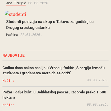
Ana Trujić
06.05.2026.
Studenti pozivaju na skup u Takovu za godišnjicu
Drugog srpskog ustanka
Mašina
22.04.2026.
NAJNOVIJE
Godinu dana nakon nasilja u Vrbasu, Đokić: „Sinergija između
studenata i građanstva mora da se održi“
08.08.2026.
Mašina
Požar i dalje bukti u Deliblatskoj peščari, izgorelo preko 1.500
hektara
08.08.2026.
Mašina