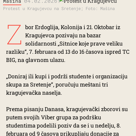
04.02.2026.
Mašina
Protest u Kragujevcu na Sretenje; Foto: Mašina
Z
bor Erdoglija, Kolonija i 21. Oktobar iz
Kragujevca pozivaju na bazar
solidarnosti „Sitnice koje prave veliku
razliku“, 7. februara od 13 do 16 časova ispred TC
BIG, na glavnom ulazu.
„Doniraj ili kupi i podrži studente i organizaciju
skupa za Sretenje“, poručuju meštani tri
kragujevačka naselja.
Prema pisanju Danasa, kragujevački zborovi su
putem svojih Viber grupa za podršku
studentima podelili poziv da se i u nedelju, 8.
februara od 9 časova prikupljaju donacije za