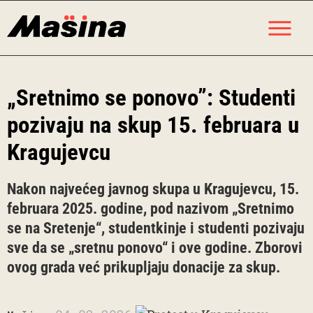
Skip
M
to
content
„Sretnimo se ponovo”: Studenti
pozivaju na skup 15. februara u
Kragujevcu
Nakon najvećeg javnog skupa u Kragujevcu, 15.
februara 2025. godine, pod nazivom „Sretnimo
se na Sretenje“, studentkinje i studenti pozivaju
sve da se „sretnu ponovo“ i ove godine. Zborovi
ovog grada već prikupljaju donacije za skup.