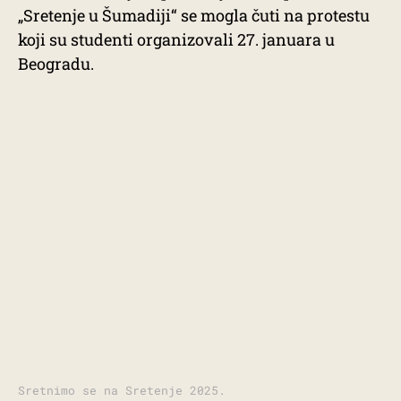
„Sretenje u Šumadiji“ se mogla čuti na protestu
koji su studenti organizovali 27. januara u
Beogradu.
Sretnimo se na Sretenje 2025.