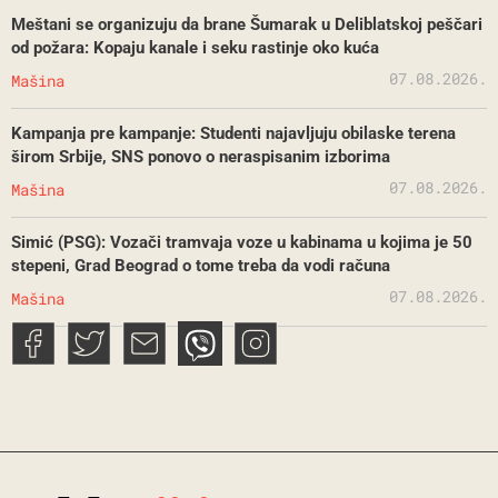
Meštani se organizuju da brane Šumarak u Deliblatskoj peščari
od požara: Kopaju kanale i seku rastinje oko kuća
07.08.2026.
Mašina
Kampanja pre kampanje: Studenti najavljuju obilaske terena
širom Srbije, SNS ponovo o neraspisanim izborima
07.08.2026.
Mašina
Simić (PSG): Vozači tramvaja voze u kabinama u kojima je 50
stepeni, Grad Beograd o tome treba da vodi računa
07.08.2026.
Mašina