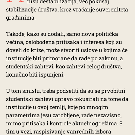
nisu destabilizacija, već pokušaj
stabilizacije društva, kroz vraćanje suvereniteta
građanima.
Takođe, kako su dodali, samo nova politička
većina, oslobođena pritisaka i interesa koji su
doveli do krize, može stvoriti uslove u kojima će
institucije biti primorane da rade po zakonu, a
studentski zahtevi, kao zahtevi celog društva,
konačno biti ispunjeni.
U tom smislu, treba podsetiti da su se prvobitni
studentski zahtevi upravo fokusirali na tome da
institucije u ovoj zemlji, koje po mnogim
parametrima jesu zarobljene, rade nezavisno,
mimo pritisaka i kontrole aktuelnog režima. S
tim u vezi, raspisivanje vanrednih izbora