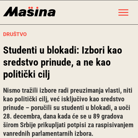
Skip
M
to
content
DRUŠTVO
Studenti u blokadi: Izbori kao
sredstvo prinude, a ne kao
politički cilj
Nismo tražili izbore radi preuzimanja vlasti, niti
kao politički cilj, već isključivo kao sredstvo
prinude – poručili su studenti u blokadi, a uoči
28. decembra, dana kada će se u 89 gradova
širom Srbije prikupljati potpisi za raspisivanjem
vanrednih parlamentarnih izbora.