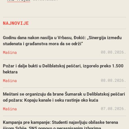
NAJNOVIJE
Godinu dana nakon nasilja u Vrbasu, Đokić: „Sinergija između
studenata i građanstva mora da se održi“
08.08.2026.
Mašina
Požar i dalje bukti u Deliblatskoj peščari, izgorelo preko 1.500
hektara
08.08.2026.
Mašina
Meštani se organizuju da brane Šumarak u Deliblatskoj peščari
od požara: Kopaju kanale i seku rastinje oko kuća
07.08.2026.
Mašina
Kampanja pre kampanje: Studenti najavljuju obilaske terena
širom Srbije, SNS ponovo o neraspisanim izborima