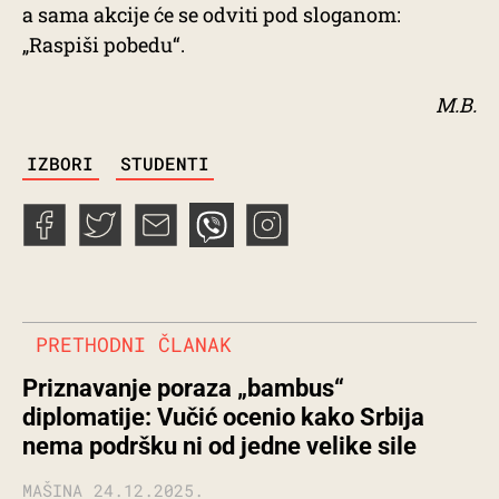
a sama akcije će se odviti pod sloganom:
„Raspiši pobedu“.
M.B.
TAGS
IZBORI
STUDENTI
PRETHODNI ČLANAK
Priznavanje poraza „bambus“
diplomatije: Vučić ocenio kako Srbija
nema podršku ni od jedne velike sile
MAŠINA
24.12.2025.