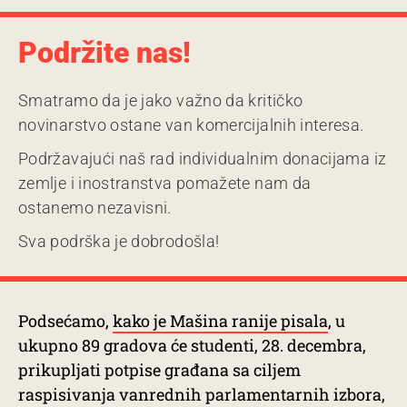
Podržite nas!
Smatramo da je jako važno da kritičko
novinarstvo ostane van komercijalnih interesa.
Podržavajući naš rad individualnim donacijama iz
zemlje i inostranstva pomažete nam da
ostanemo nezavisni.
Sva podrška je dobrodošla!
Podsećamo,
kako je Mašina ranije pisala
, u
ukupno 89 gradova će studenti, 28. decembra,
prikupljati potpise građana sa ciljem
raspisivanja vanrednih parlamentarnih izbora,