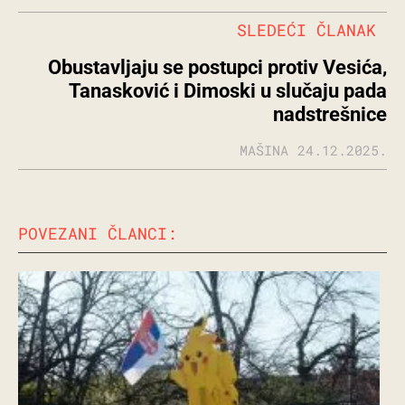
SLEDEĆI ČLANAK
Obustavljaju se postupci protiv Vesića,
Tanasković i Dimoski u slučaju pada
nadstrešnice
MAŠINA
24.12.2025.
POVEZANI ČLANCI: