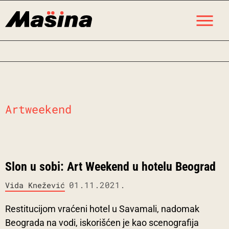
Skip
M
to
content
Artweekend
Slon u sobi: Art Weekend u hotelu Beograd
01.11.2021.
Vida Knežević
Restitucijom vraćeni hotel u Savamali, nadomak
Beograda na vodi, iskorišćen je kao scenografija