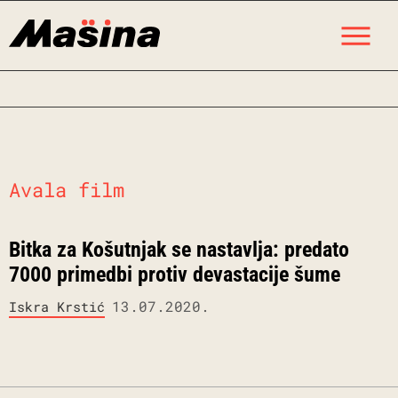
Skip
M
to
content
Avala film
Bitka za Košutnjak se nastavlja: predato
7000 primedbi protiv devastacije šume
13.07.2020.
Iskra Krstić