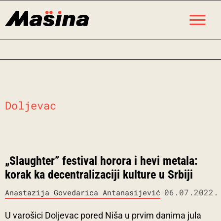
Skip
M
to
content
Doljevac
„Slaughter” festival horora i hevi metala:
korak ka decentralizaciji kulture u Srbiji
06.07.2022.
Anastazija Govedarica Antanasijević
U varošici Doljevac pored Niša u prvim danima jula