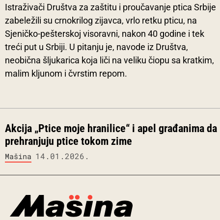
Istraživači Društva za zaštitu i proučavanje ptica Srbije
zabeležili su crnokrilog zijavca, vrlo retku pticu, na
Sjeničko-pešterskoj visoravni, nakon 40 godine i tek
treći put u Srbiji. U pitanju je, navode iz Društva,
neobična šljukarica koja liči na veliku čiopu sa kratkim,
malim kljunom i čvrstim repom.
Akcija „Ptice moje hranilice“ i apel građanima da
prehranjuju ptice tokom zime
14.01.2026.
Mašina