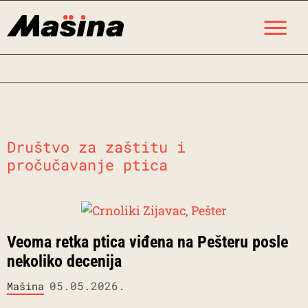
Skip
M
to
content
Društvo za zaštitu i
pročučavanje ptica
Veoma retka ptica viđena na Pešteru posle
nekoliko decenija
05.05.2026.
Mašina