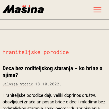
Skip
M
to
content
hraniteljske porodice
Deca bez roditeljskog staranja – ko brine o
njima?
18.10.2022.
Silvija Stojić
Hraniteljske porodice daju veliki doprinos društvu
obavljajući značajan posao brige o deci i mladima bez
rodeteljskog staranja. Ipak, ovom vidu zbrinjavanja