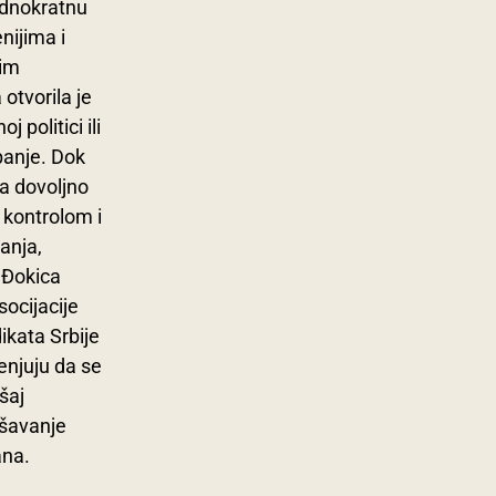
jednokratnu
nijima i
nim
otvorila je
j politici ili
anje. Dok
ma dovoljno
d kontrolom i
anja,
i Đokica
ocijacije
ikata Srbije
enjuju da se
šaj
ešavanje
ana.