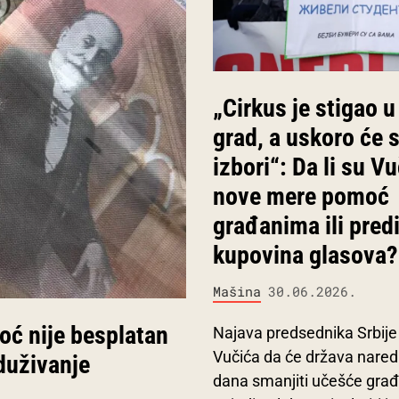
„Cirkus je stigao u
grad, a uskoro će s
izbori“: Da li su V
nove mere pomoć
građanima ili pred
kupovina glasova?
Mašina
30.06.2026.
oć nije besplatan
Najava predsednika Srbij
Vučića da će država nared
duživanje
dana smanjiti učešće gra