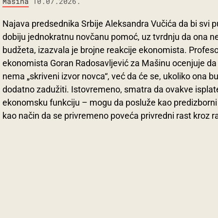
Mašina
10.07.2026.
Najava predsednika Srbije Aleksandra Vučića da bi svi p
dobiju jednokratnu novčanu pomoć, uz tvrdnju da ona ne b
budžeta, izazvala je brojne reakcije ekonomista. Profeso
ekonomista Goran Radosavljević za Mašinu ocenjuje da
nema „skriveni izvor novca“, već da će se, ukoliko ona b
dodatno zadužiti. Istovremeno, smatra da ovakve isplate 
ekonomsku funkciju – mogu da posluže kao predizborni po
kao način da se privremeno poveća privredni rast kroz ra