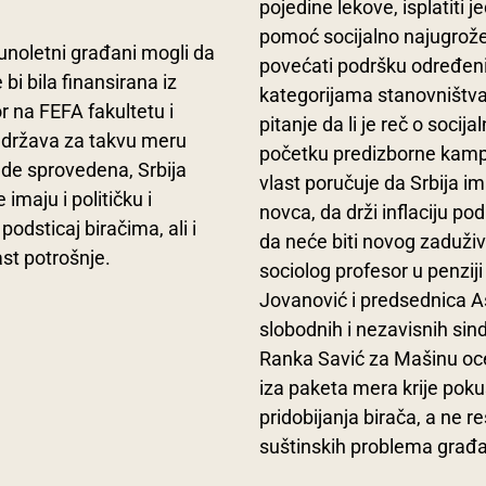
pojedine lekove, isplatiti 
pomoć socijalno najugrože
unoletni građani mogli da
povećati podršku određe
i bila finansirana iz
kategorijama stanovništva 
r na FEFA fakultetu i
pitanje da li je reč o socijalno
 država za takvu meru
početku predizborne kamp
ude sprovedena, Srbija
vlast poručuje da Srbija i
imaju i političku i
novca, da drži inflaciju po
dsticaj biračima, ali i
da neće biti novog zaduživ
st potrošnje.
sociolog profesor u penzij
Jovanović i predsednica As
slobodnih i nezavisnih sind
Ranka Savić za Mašinu oc
iza paketa mera krije poku
pridobijanja birača, a ne r
suštinskih problema građ