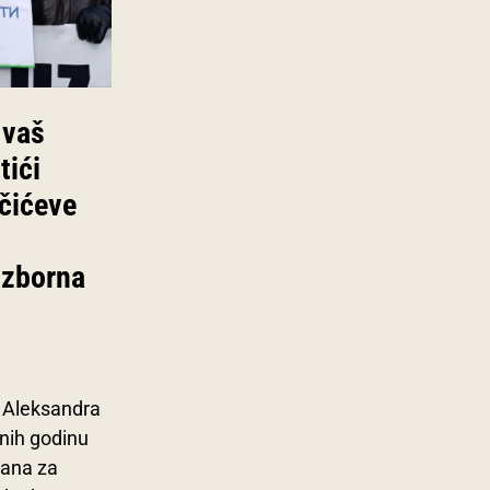
 vaš
tići
učićeve
izborna
e Aleksandra
nih godinu
đana za