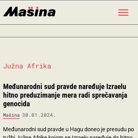
Skip
M
to
content
Južna Afrika
Međunarodni sud pravde naređuje Izraelu
hitno preduzimanje mera radi sprečavanja
genocida
30.01.2024.
Mašina
Međunarodni sud pravde u Hagu doneo je presudu po
tužbi Južne Afrike kojom se Izraelu naređuje da hitno