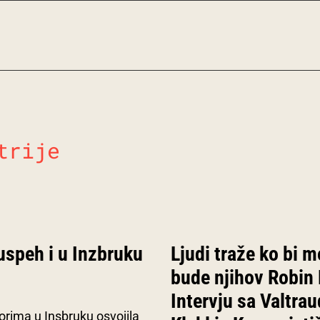
trije
 uspeh i u Inzbruku
Ljudi traže ko bi 
bude njihov Robin
Intervju sa Valtrau
orima u Insbruku osvojila