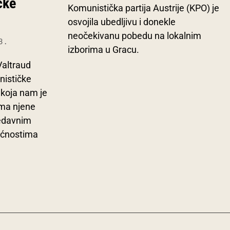
čke
Komunistička partija Austrije (KPO) je
osvojila ubedljivu i donekle
neočekivanu pobedu na lokalnim
3.
izborima u Gracu.
Valtraud
nističke
, koja nam je
ama njene
nedavnim
ućnostima