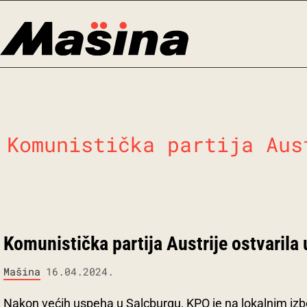
Skip
to
content
Komunistička partija Aus
Komunistička partija Austrije ostvarila
Mašina
16.04.2024.
Nakon većih uspeha u Salcburgu, KPO je na lokalnim izb