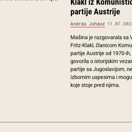
Klakl iz Komunisti
partije Austrije
András Juhász
11.07.202
Mašina je razgovarala sa 
Fritz-Klakl, članicom Komu
partije Austrije od 1970-ih
govorila o istorijskim vez
partije sa Jugoslavijom, 
izbornim uspesima i mog
koje stoje pred njima.