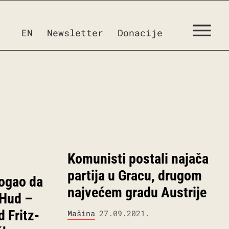
EN
Newsletter
Donacije
Komunisti postali najača
partija u Gracu, drugom
mogao da
najvećem gradu Austrije
 Hud –
d Fritz-
Mašina
27.09.2021.