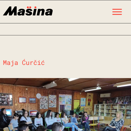
Skip
M
to
content
Maja Ćurčić