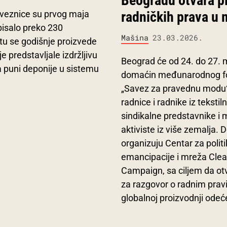
Beogradu otvara pi
aveznice su prvog maja
radničkih prava u 
pisalo preko 230
Mašina
23.03.2026.
etu se godišnje proizvede
e predstavljale izdržljivu
Beograd će od 24. do 27. m
a puni deponije u sistemu
domaćin međunarodnog 
„Savez za pravednu modu“,
radnice i radnike iz tekstiln
sindikalne predstavnike i 
aktiviste iz više zemalja. 
organizuju Centar za polit
emancipacije i mreža Clea
Campaign, sa ciljem da ot
za razgovor o radnim prav
globalnoj proizvodnji odeć