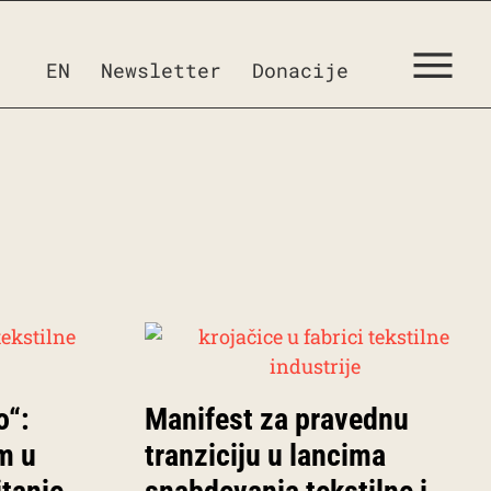
EN
Newsletter
Donacije
o“:
Manifest za pravednu
m u
tranziciju u lancima