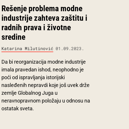
Rešenje problema modne
industrije zahteva zaštitu i
radnih prava i životne
sredine
Katarina Milutinović
01.09.2023.
Da bi reorganizacija modne industrije
imala pravedan ishod, neophodno je
poći od ispravljanja istorijski
nasleđenih nepravdi koje još uvek drže
zemlje Globalnog Juga u
neravnopravnom položaju u odnosu na
ostatak sveta.