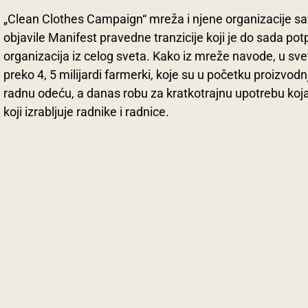
„Clean Clothes Campaign“ mreža i njene organizacije s
objavile Manifest pravedne tranzicije koji je do sada pot
organizacija iz celog sveta. Kako iz mreže navode, u sv
preko 4, 5 milijardi farmerki, koje su u početku proizvodnj
radnu odeću, a danas robu za kratkotrajnu upotrebu koj
koji izrabljuje radnike i radnice.