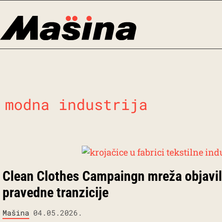
Skip
to
content
modna industrija
Clean Clothes Campaingn mreža objavil
pravedne tranzicije
Mašina
04.05.2026.