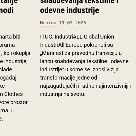
tanje
snabdevanja tekstilne i
modi
odevne industrije
Mašina
19.02.2026.
arta biti
ITUC, IndustriALL Global Union i
foruma
IndustriAll Europe pokrenuli su
 koji okuplja
„Manifest za pravednu tranziciju u
e industrije,
lancu snabdevanja tekstilne i odevne
mlade
industrije“ u kome se iznosi vizija
Događaj
transformacije jedne od
ike
najzagađujućih i radno najintenzivnijih
n Clothes
industrija na svetu.
vore prostor
ima u
e.