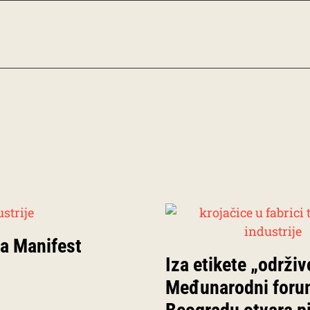
a Manifest
Iza etikete „održiv
Međunarodni foru