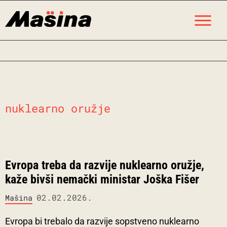
Skip
M
to
content
nuklearno oružje
Evropa treba da razvije nuklearno oružje,
kaže bivši nemački ministar Joška Fišer
02.02.2026.
Mašina
Evropa bi trebalo da razvije sopstveno nuklearno