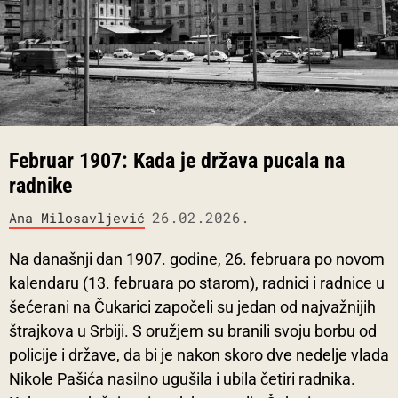
Februar 1907: Kada je država pucala na
radnike
26.02.2026.
Ana Milosavljević
Na današnji dan 1907. godine, 26. februara po novom
kalendaru (13. februara po starom), radnici i radnice u
šećerani na Čukarici započeli su jedan od najvažnijih
štrajkova u Srbiji. S oružjem su branili svoju borbu od
policije i države, da bi je nakon skoro dve nedelje vlada
Nikole Pašića nasilno ugušila i ubila četiri radnika.