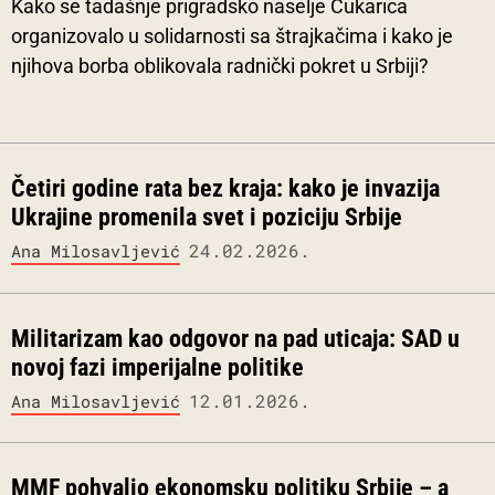
Kako se tadašnje prigradsko naselje Čukarica
organizovalo u solidarnosti sa štrajkačima i kako je
njihova borba oblikovala radnički pokret u Srbiji?
Četiri godine rata bez kraja: kako je invazija
Ukrajine promenila svet i poziciju Srbije
24.02.2026.
Ana Milosavljević
Militarizam kao odgovor na pad uticaja: SAD u
novoj fazi imperijalne politike
12.01.2026.
Ana Milosavljević
MMF pohvalio ekonomsku politiku Srbije – a