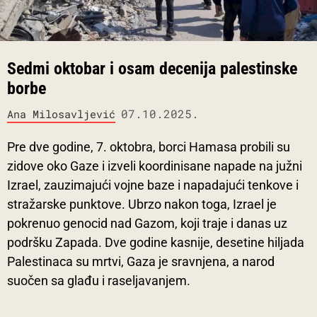
Sedmi oktobar i osam decenija palestinske
borbe
07.10.2025.
Ana Milosavljević
Pre dve godine, 7. oktobra, borci Hamasa probili su
zidove oko Gaze i izveli koordinisane napade na južni
Izrael, zauzimajući vojne baze i napadajući tenkove i
stražarske punktove. Ubrzo nakon toga, Izrael je
pokrenuo genocid nad Gazom, koji traje i danas uz
podršku Zapada. Dve godine kasnije, desetine hiljada
Palestinaca su mrtvi, Gaza je sravnjena, a narod
suočen sa glađu i raseljavanjem.