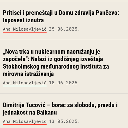
Pritisci i premeštaji u Domu zdravlja Pančevo:
Ispovest iznutra
25.06.2025.
Ana Milosavljević
„Nova trka u nuklearnom naoružanju je
započela“: Nalazi iz godišnjeg izveštaja
Stokholmskog međunarodnog instituta za
mirovna istraživanja
18.06.2025.
Ana Milosavljević
Dimitrije Tucović – borac za slobodu, pravdu i
jednakost na Balkanu
13.05.2025.
Ana Milosavljević