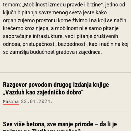
temom: „Mobilnost između pravde i brzine“. jedno od
ključnih pitanja savremenog sveta jeste kako
organizujemo prostor u kome živimo i na koji se način
krećemo kroz njega, a mobilnost nije samo pitanje
saobraćajne infrastukture, već i pitanje društvenih
odnosa, pristupačnosti, bezbednosti, kao i način na koji
se zamišlja budućnost gradova i zajednica.
Razgovor povodom drugog izdanja knjige
„Vazduh kao zajedničko dobro“
22.01.2024.
Mašina
Sve više betona, sve manje prirode – da li je