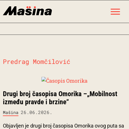
Skip
M
to
content
Predrag Momčilović
Drugi broj časopisa Omorika –„Mobilnost
između pravde i brzine“
26.06.2026.
Mašina
Objavljen je drugi broj časopisa Omorika ovog puta sa