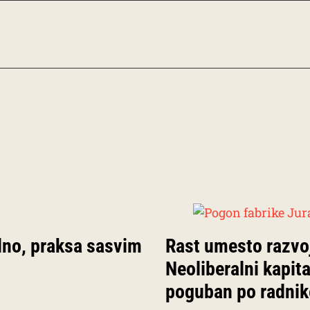
edno, praksa sasvim
Rast umesto razvo
Neoliberalni kapit
poguban po radnike