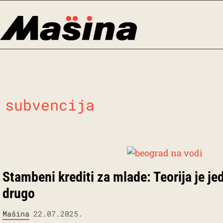
Skip
to
content
subvencija
Stambeni krediti za mlade: Teorija je j
drugo
Mašina
22.07.2025.