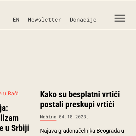
EN
Newsletter
Donacije
Kako su besplatni vrtići
postali preskupi vrtići
ja:
alizam
Mašina
04.10.2023.
 u Srbiji
Najava gradonačelnika Beograda u