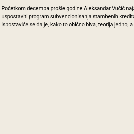
Početkom decemba prošle godine Aleksandar Vučić naja
uspostaviti program subvencionisanja stambenih kredit
ispostaviće se da je, kako to obično biva, teorija jedno,