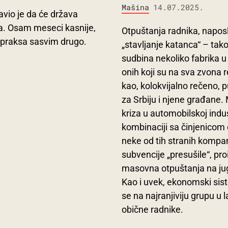
Mašina
14.07.2025.
vio je da će država
a. Osam meseci kasnije,
Otpuštanja radnika, naposl
 a praksa sasvim drugo.
„stavljanje katanca“ – tako
sudbina nekoliko fabrika u 
onih koji su na sva zvona 
kao, kolokvijalno rečeno,
za Srbiju i njene građane.
kriza u automobilskoj indust
kombinaciji sa činjenicom 
neke od tih stranih kompa
subvencije „presušile“, pro
masovna otpuštanja na jug
Kao i uvek, ekonomski sis
se na najranjiviju grupu u 
obične radnike.