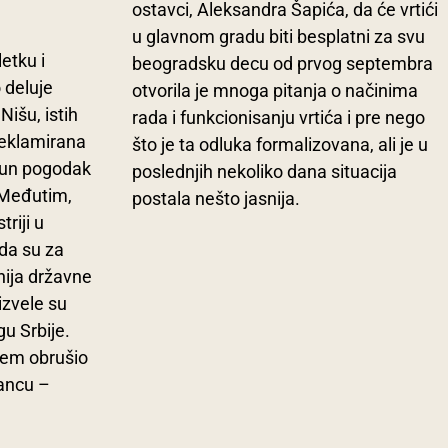
ostavci, Aleksandra Šapića, da će vrtići
u glavnom gradu biti besplatni za svu
etku i
beogradsku decu od prvog septembra
 deluje
otvorila je mnoga pitanja o načinima
Nišu, istih
rada i funkcionisanju vrtića i pre nego
reklamirana
što je ta odluka formalizovana, ali je u
 pun pogodak
poslednjih nekoliko dana situacija
 Međutim,
postala nešto jasnija.
riji u
da su za
nija državne
izvele su
u Srbije.
tem obrušio
lancu –