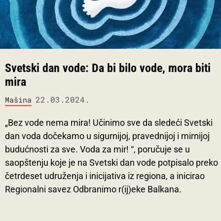
Svetski dan vode: Da bi bilo vode, mora biti
mira
22.03.2024.
Mašina
„Bez vode nema mira! Učinimo sve da sledeći Svetski
dan voda dočekamo u sigurnijoj, pravednijoj i mirnijoj
budućnosti za sve. Voda za mir! “, poručuje se u
saopštenju koje je na Svetski dan vode potpisalo preko
četrdeset udruženja i inicijativa iz regiona, a inicirao
Regionalni savez Odbranimo r(ij)eke Balkana.