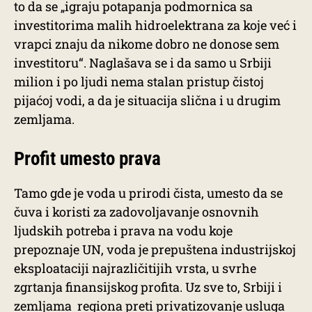
to da se „igraju potapanja podmornica sa
investitorima malih hidroelektrana za koje već i
vrapci znaju da nikome dobro ne donose sem
investitoru“. Naglašava se i da samo u Srbiji
milion i po ljudi nema stalan pristup čistoj
pijaćoj vodi, a da je situacija slična i u drugim
zemljama.
Profit umesto prava
Tamo gde je voda u prirodi čista, umesto da se
čuva i koristi za zadovoljavanje osnovnih
ljudskih potreba i prava na vodu koje
prepoznaje UN, voda je prepuštena industrijskoj
eksploataciji najrazličitijih vrsta, u svrhe
zgrtanja finansijskog profita. Uz sve to, Srbiji i
zemljama regiona preti privatizovanje usluga