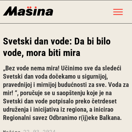
Skip
M
to
content
Svetski dan vode: Da bi bilo
vode, mora biti mira
„Bez vode nema mira! Učinimo sve da sledeći
Svetski dan voda dočekamo u sigurnijoj,
pravednijoj i mirnijoj budućnosti za sve. Voda za
mir! “, poručuje se u saopštenju koje je na
Svetski dan vode potpisalo preko četrdeset
udruženja i inicijativa iz regiona, a inicirao
Regionalni savez Odbranimo r(ij)eke Balkana.
22.03.2024.
Mašina