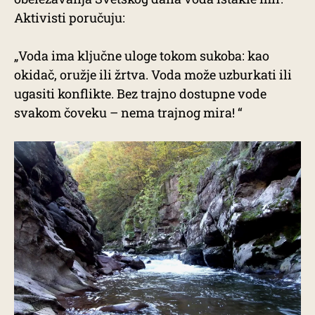
Aktivisti poručuju:
„Voda ima ključne uloge tokom sukoba: kao
okidač, oružje ili žrtva. Voda može uzburkati ili
ugasiti konflikte. Bez trajno dostupne vode
svakom čoveku – nema trajnog mira! “