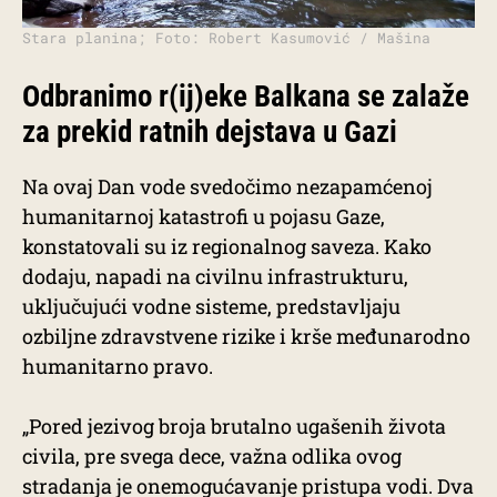
Stara planina; Foto: Robert Kasumović / Mašina
Odbranimo r(ij)eke Balkana se zalaže
za prekid ratnih dejstava u Gazi
Na ovaj Dan vode svedočimo nezapamćenoj
humanitarnoj katastrofi u pojasu Gaze,
konstatovali su iz regionalnog saveza. Kako
dodaju, napadi na civilnu infrastrukturu,
uključujući vodne sisteme, predstavljaju
ozbiljne zdravstvene rizike i krše međunarodno
humanitarno pravo.
„Pored jezivog broja brutalno ugašenih života
civila, pre svega dece, važna odlika ovog
stradanja je onemogućavanje pristupa vodi. Dva