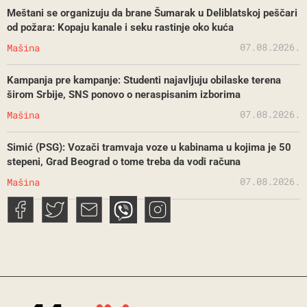
Meštani se organizuju da brane Šumarak u Deliblatskoj peščari
od požara: Kopaju kanale i seku rastinje oko kuća
07.08.2026.
Mašina
Kampanja pre kampanje: Studenti najavljuju obilaske terena
širom Srbije, SNS ponovo o neraspisanim izborima
07.08.2026.
Mašina
Simić (PSG): Vozači tramvaja voze u kabinama u kojima je 50
stepeni, Grad Beograd o tome treba da vodi računa
07.08.2026.
Mašina