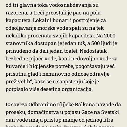
od tri glavna toka vodosnabdevanja su
razorena, a treći preostali je pao na pola
kapaciteta. Lokalni bunari i postrojenje za
odsoljavanje morske vode spali su na tek
nekoliko procenata svojih kapaciteta. Na 2000
stanovnika dostupan je jedan tuš, a 500 ljudi je
prinuđeno da deli jedan toalet. Nedostatak
bezbedne pijaće vode, kao i nedovoljno vode za
kuvanje i higijenske potrebe, pogoršavaju već
prisutnu glad i neminovno odnose zdravlje
preživelih“, kaže se u saopštenju koje je
potpisalo više desetina organizacija.
Iz saveza Odbranimo r(ij)eke Balkana navode da
proseku, domaćinstva u pojasu Gaze na Svetski
dan vode imaju pristup manje od jednog litra