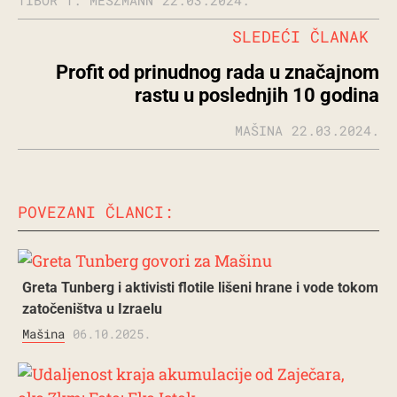
SLEDEĆI ČLANAK
Profit od prinudnog rada u značajnom
rastu u poslednjih 10 godina
MAŠINA
22.03.2024.
POVEZANI ČLANCI:
Greta Tunberg i aktivisti flotile lišeni hrane i vode tokom
zatočeništva u Izraelu
Mašina
06.10.2025.