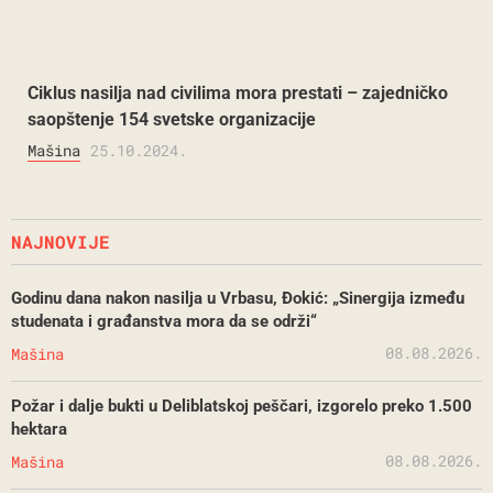
Ciklus nasilja nad civilima mora prestati – zajedničko
saopštenje 154 svetske organizacije
Mašina
25.10.2024.
NAJNOVIJE
Godinu dana nakon nasilja u Vrbasu, Đokić: „Sinergija između
studenata i građanstva mora da se održi“
08.08.2026.
Mašina
Požar i dalje bukti u Deliblatskoj peščari, izgorelo preko 1.500
hektara
08.08.2026.
Mašina