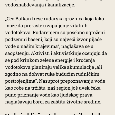
vodosnabdevanja i kanalizacije.
„Ceo Balkan trese rudarska groznica koja lako
može da preraste u zapaljenje vitalnih
vodotokova. Rudarenjem su posebno ugroženi
podzemni baseni, koji su najveći izvor pijaće
vode u našim krajevima“, naglašava se u
saopštenju. Aktivisti i aktivistkinje ocenjuju da
se pod krinkom zelene energije i kroćenja
vodotokova planiraju velike akumulacije „ali
zgodno na dohvat ruke budućim rudničkim
postrojenjima“. Nasuprot prepoznavanju vode
kao robe na tržištu, naš region još uvek čeka
puno priznanje vode kao ljudskog prava,
naglašavaju borci za zaštitu životne sredine.