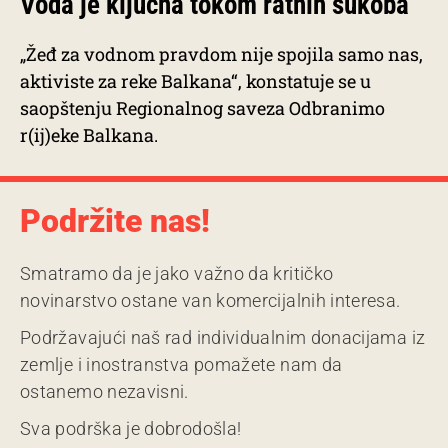
Voda je ključna tokom ratnih sukoba
„Žeđ za vodnom pravdom nije spojila samo nas,
aktiviste za reke Balkana“, konstatuje se u
saopštenju Regionalnog saveza Odbranimo
r(ij)eke Balkana.
Podržite nas!
Smatramo da je jako važno da kritičko
novinarstvo ostane van komercijalnih interesa.
Podržavajući naš rad individualnim donacijama iz
zemlje i inostranstva pomažete nam da
ostanemo nezavisni.
Sva podrška je dobrodošla!