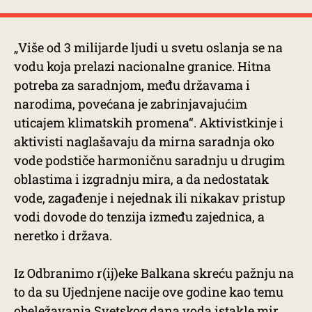
„Više od 3 milijarde ljudi u svetu oslanja se na
vodu koja prelazi nacionalne granice. Hitna
potreba za saradnjom, među državama i
narodima, povećana je zabrinjavajućim
uticajem klimatskih promena“. Aktivistkinje i
aktivisti naglašavaju da mirna saradnja oko
vode podstiče harmoničnu saradnju u drugim
oblastima i izgradnju mira, a da nedostatak
vode, zagađenje i nejednak ili nikakav pristup
vodi dovode do tenzija između zajednica, a
neretko i država.
Iz Odbranimo r(ij)eke Balkana skreću pažnju na
to da su Ujednjene nacije ove godine kao temu
obeležavanja Svetskog dana voda istakle mir.