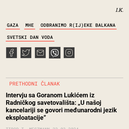
I.K.
TAGS
GAZA
MHE
ODBRANIMO R(IJ)EKE BALKANA
SVETSKI DAN VODA
PRETHODNI ČLANAK
Intervju sa Goranom Lukićem iz
Radničkog savetovališta: „U našoj
kancelariji se govori međunarodni jezik
eksploatacije“
TIBOR T. MESZMANN
22.03.2024.