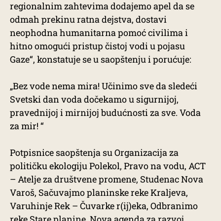
regionalnim zahtevima dodajemo apel da se
odmah prekinu ratna dejstva, dostavi
neophodna humanitarna pomoć civilima i
hitno omogući pristup čistoj vodi u pojasu
Gaze“, konstatuje se u saopštenju i porućuje:
„Bez vode nema mira! Učinimo sve da sledeći
Svetski dan voda dočekamo u sigurnijoj,
pravednijoj i mirnijoj budućnosti za sve. Voda
za mir! “
Potpisnice saopštenja su Organizacija za
političku ekologiju Polekol, Pravo na vodu, ACT
– Atelje za društvene promene, Studenac Nova
Varoš, Sačuvajmo planinske reke Kraljeva,
Varuhinje Rek – Čuvarke r(ij)eka, Odbranimo
reke Stare planine, Nova agenda za razvoj