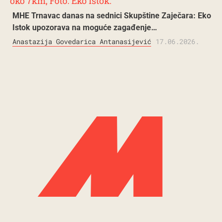
MHE Trnavac danas na sednici Skupštine Zaječara: Eko
Istok upozorava na moguće zagađenje…
Anastazija Govedarica Antanasijević
17.06.2026.