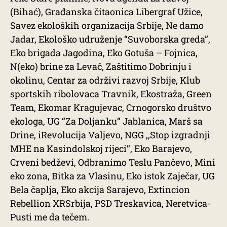
(Bihać), Građanska čitaonica Libergraf Užice,
Savez ekoloških organizacija Srbije, Ne damo
Jadar, Ekološko udruženje “Suvoborska greda”,
Eko brigada Jagodina, Eko Gotuša – Fojnica,
N(eko) brine za Levač, Zaštitimo Dobrinju i
okolinu, Centar za održivi razvoj Srbije, Klub
sportskih ribolovaca Travnik, Ekostraža, Green
Team, Ekomar Kragujevac, Crnogorsko društvo
ekologa, UG “Za Doljanku” Jablanica, Marš sa
Drine, iRevolucija Valjevo, NGG ,,Stop izgradnji
MHE na Kasindolskoj rijeci”, Eko Barajevo,
Crveni bedževi, Odbranimo Teslu Pančevo, Mini
eko zona, Bitka za Vlasinu, Eko istok Zaječar, UG
Bela čaplja, Eko akcija Sarajevo, Extincion
Rebellion XRSrbija, PSD Treskavica, Neretvica-
Pusti me da tečem.