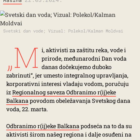
Svetski dan vode; Vizual: Polekol/Kalman Moldvai
„M
i, aktivisti za zaštitu reka, vode i
prirode, međunarodni Dan voda
danas dočekujemo duboko
zabrinuti“, jer umesto integralnog upravljanja,
korporativni interesi vladaju vodom, poručuju
iz
Regionalnog saveza Odbranimo r(ij)eke
Balkana
povodom obeležavanja Svetskog dana
voda, 22. marta.
Odbranimo r(ij)eke Balkana
podseća na to da su
aktivisti širom našeg regiona i dalje osuđeni na