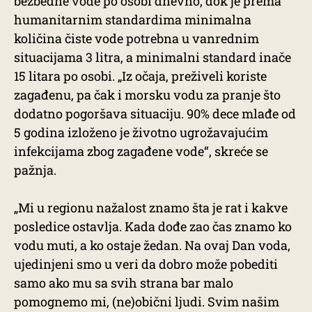
bezbedne vode po osobi dnevno, dok je prema
humanitarnim standardima minimalna
količina čiste vode potrebna u vanrednim
situacijama 3 litra, a minimalni standard inače
15 litara po osobi. „Iz očaja, preživeli koriste
zagađenu, pa čak i morsku vodu za pranje što
dodatno pogoršava situaciju. 90% dece mlađe od
5 godina izloženo je životno ugrožavajućim
infekcijama zbog zagađene vode“, skreće se
pažnja.
„Mi u regionu nažalost znamo šta je rat i kakve
posledice ostavlja. Kada dođe zao čas znamo ko
vodu muti, a ko ostaje žedan. Na ovaj Dan voda,
ujedinjeni smo u veri da dobro može pobediti
samo ako mu sa svih strana bar malo
pomognemo mi, (ne)obični ljudi. Svim našim