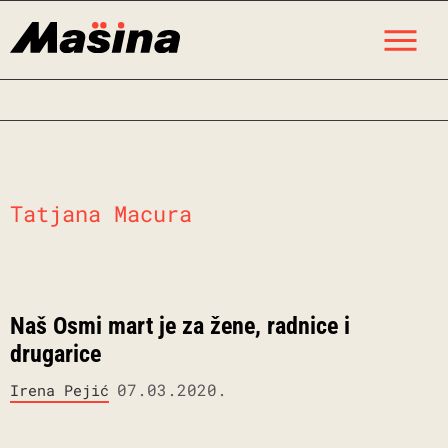
Skip
M
to
content
Tatjana Macura
Naš Osmi mart je za žene, radnice i
drugarice
07.03.2020.
Irena Pejić