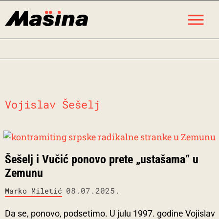
Skip
M
to
content
Vojislav Šešelj
Šešelj i Vučić ponovo prete „ustašama“ u
Zemunu
08.07.2025.
Marko Miletić
Da se, ponovo, podsetimo. U julu 1997. godine Vojislav