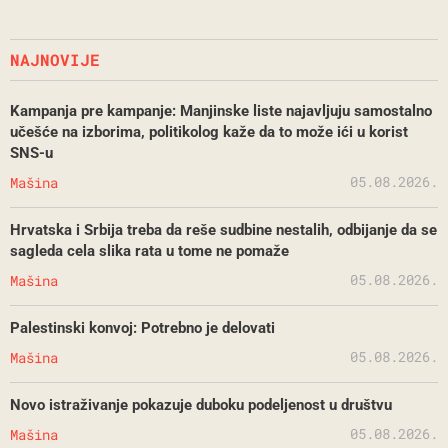
NAJNOVIJE
Kampanja pre kampanje: Manjinske liste najavljuju samostalno
učešće na izborima, politikolog kaže da to može ići u korist
SNS-u
05.08.2026.
Mašina
Hrvatska i Srbija treba da reše sudbine nestalih, odbijanje da se
sagleda cela slika rata u tome ne pomaže
05.08.2026.
Mašina
Palestinski konvoj: Potrebno je delovati
05.08.2026.
Mašina
Novo istraživanje pokazuje duboku podeljenost u društvu
05.08.2026.
Mašina