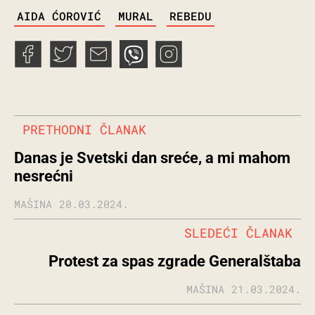
TAGS
AIDA ĆOROVIĆ
MURAL
REBEDU
PRETHODNI ČLANAK
Danas je Svetski dan sreće, a mi mahom
nesrećni
MAŠINA
20.03.2024.
SLEDEĆI ČLANAK
Protest za spas zgrade Generalštaba
MAŠINA
21.03.2024.