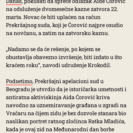
Danas
, pokušati da spreče odlazak Aide Ćorović
na odsluženje dvomesečne kazne zatvora 22.
marta. Novac će biti uplaćen na račun
Prekršajnog suda, koji je Ćorović najpre osudio
na novčanu, a zatim na zatvorsku kaznu.
„Nadamo se da će rešenje, po kojem se
obustavlja obavezno izvršenje, biti izdato u što
kraćem roku“, navodi udruženje Krokodil.
Podsetimo
, Prekršajni apelacioni sud u
Beogradu je utvrdio da je istoričarka umetnosti i
antiratna aktiviskinja Aida Ćorović kriva
navodno za uznemiravanje građana u zgradi na
Vračaru na čijem zidu je bez dozvole stanara bio
naslikan portret ratnog zločinca Ratka Mladića,
kada je ovaj zid na Međunarodni dan borbe