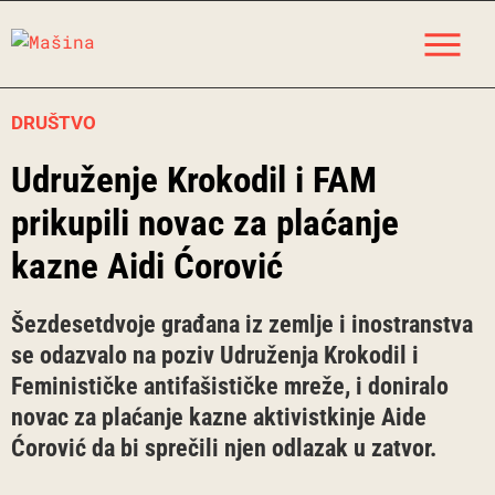
Skip
M
to
content
DRUŠTVO
Udruženje Krokodil i FAM
prikupili novac za plaćanje
kazne Aidi Ćorović
Šezdesetdvoje građana iz zemlje i inostranstva
se odazvalo na poziv Udruženja Krokodil i
Feminističke antifašističke mreže, i doniralo
novac za plaćanje kazne aktivistkinje Aide
Ćorović da bi sprečili njen odlazak u zatvor.