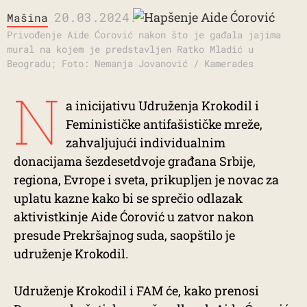
20.03.2024.
Mašina
Privođenje Aide Ćorović nakon što je gađala jajima
mural na kojem je predstavljen Ratko Mladić u
Beogradu; Foto: Nemanja Jovanović / Kamerades
N
a inicijativu Udruženja Krokodil i
Feminističke antifašističke mreže,
zahvaljujući individualnim
donacijama šezdesetdvoje građana Srbije,
regiona, Evrope i sveta, prikupljen je novac za
uplatu kazne kako bi se sprečio odlazak
aktivistkinje Aide Ćorović u zatvor nakon
presude Prekršajnog suda, saopštilo je
udruženje Krokodil.
Udruženje Krokodil i FAM će, kako prenosi