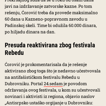
javi na izdržavanje zatvorske kazne. Po tom
rešenju, Ćorović treba da provede maksimalno
60 dana u Kazneno-popravnom zavodu u
Padinskoj skeli. Time bi odužila 60.000 dinara,
po hiljadu dinara na dan.
Presuda reaktivirana zbog festivala
Rebedu
Ćorović je prokomentarisala da je rešenje
aktivirano zbog toga što je nedavno učestvovala
na antifašističkom festivalu Rebedu u
Dubrovniku. Portal
24.sedam
je povodom
održavanja ovog festivala, u kom su učestvovali
novinari i aktivisti iz regiona, objavio naslov
„Antisrpsko ustaško orgijanje u Dubrovniku: