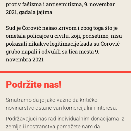
protiv fašizma i antisemitizma, 9. novembar
2021, gađala jajima.
Sud je Ćorović našao krivom i zbog toga što je
ometala policajce u civilu, koji, podsetimo, nisu
pokazali nikakve legitimacije kada su Ćorović
grubo napali i odvukli sa lica mesta 9.
novembra 2021.
Podržite nas!
Smatramo da je jako važno da kritičko
novinarstvo ostane van komercijalnih interesa.
Podržavajući naš rad individualnim donacijama iz
zemlje i inostranstva pomažete nam da