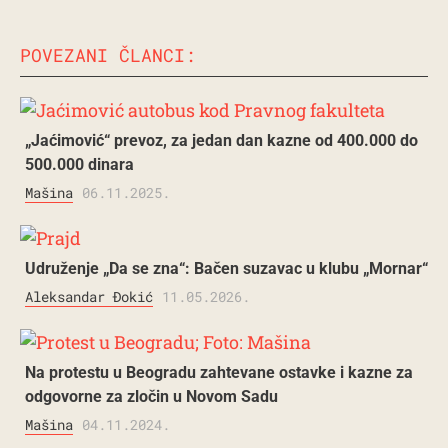
POVEZANI ČLANCI:
„Jaćimović“ prevoz, za jedan dan kazne od 400.000 do
500.000 dinara
Mašina
06.11.2025.
Udruženje „Da se zna“: Bačen suzavac u klubu „Mornar“
Aleksandar Đokić
11.05.2026.
Na protestu u Beogradu zahtevane ostavke i kazne za
odgovorne za zločin u Novom Sadu
Mašina
04.11.2024.