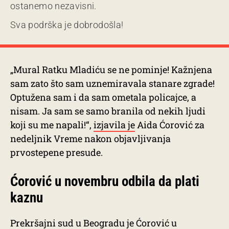
ostanemo nezavisni.
Sva podrška je dobrodošla!
„Mural Ratku Mladiću se ne pominje! Kažnjena
sam zato što sam uznemiravala stanare zgrade!
Optužena sam i da sam ometala policajce, a
nisam. Ja sam se samo branila od nekih ljudi
koji su me napali!“,
izjavila je
Aida Ćorović za
nedeljnik Vreme nakon objavljivanja
prvostepene presude.
Ćorović u novembru odbila da plati
kaznu
Prekršajni sud u Beogradu je Ćorović u