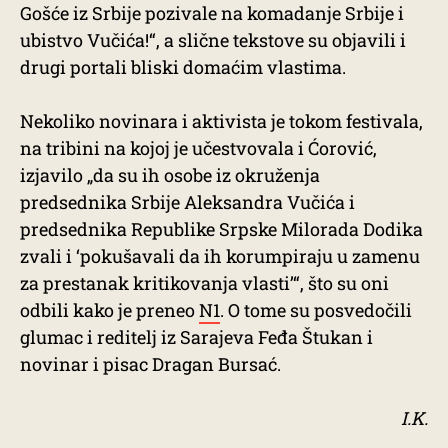
Gošće iz Srbije pozivale na komadanje Srbije i
ubistvo Vučića!“, a slične tekstove su objavili i
drugi portali bliski domaćim vlastima.
Nekoliko novinara i aktivista je tokom festivala,
na tribini na kojoj je učestvovala i Ćorović,
izjavilo „da su ih osobe iz okruženja
predsednika Srbije Aleksandra Vučića i
predsednika Republike Srpske Milorada Dodika
zvali i ‘pokušavali da ih korumpiraju u zamenu
za prestanak kritikovanja vlasti’“, što su oni
odbili kako je preneo
N1
. O tome su posvedočili
glumac i reditelj iz Sarajeva Feđa Štukan i
novinar i pisac Dragan Bursać.
I.K.