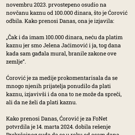
novembru 2023. prvostepeno osudio na
novčanu kaznu od 100.000 dinara, što je Ćorović
odbila. Kako prenosi Danas, ona je izjavila:
„Čak i da imam 100.000 dinara, neću da platim
kaznu jer smo Jelena Jaćimović i ja, tog dana
kada sam gađala mural, branile zakone ove
zemlje“.
Ćorović je za medije prokomentarisala da se
mnogo njenih prijatelja ponudilo da plati
kaznu, izjavivši i da ona to ne može da spreči,
ali da ne želi da plati kaznu.
Kako prenosi Danas, Ćorović je za FoNet
potvrdila je 14. marta 2024. dobila rešenje
Prekršajnog suda da se u roku od osam dana