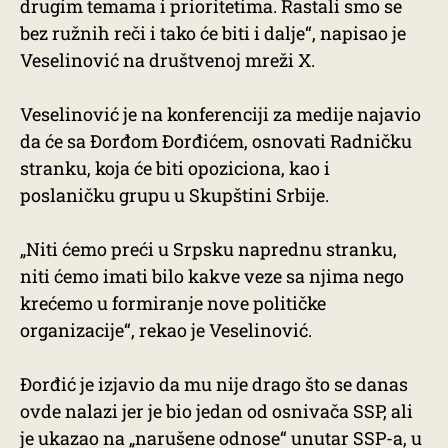
drugim temama i prioritetima. Rastali smo se
bez ružnih reči i tako će biti i dalje“, napisao je
Veselinović na društvenoj mreži X.
Veselinović je na konferenciji za medije najavio
da će sa Đorđom Đorđićem, osnovati Radničku
stranku, koja će biti opoziciona, kao i
poslaničku grupu u Skupštini Srbije.
„Niti ćemo preći u Srpsku naprednu stranku,
niti ćemo imati bilo kakve veze sa njima nego
krećemo u formiranje nove političke
organizacije“, rekao je Veselinović.
Đorđić je izjavio da mu nije drago što se danas
ovde nalazi jer je bio jedan od osnivača SSP, ali
je ukazao na „narušene odnose“ unutar SSP-a, u