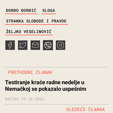
TAGS
ĐORĐO ĐORĐIĆ
SLOGA
STRANKA SLOBODE I PRAVDE
ŽELJKO VESELINOVIĆ
PRETHODNI ČLANAK
Testiranje kraće radne nedelje u
Nemačkoj se pokazalo uspešnim
MAŠINA
29.10.2024.
SLEDEĆI ČLANAK