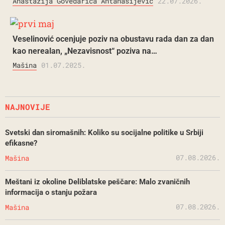
Anastazija Govedarica Antanasijević
22.07.2026.
Veselinović ocenjuje poziv na obustavu rada dan za dan
kao nerealan, „Nezavisnost“ poziva na…
Mašina
01.07.2025.
NAJNOVIJE
Svetski dan siromašnih: Koliko su socijalne politike u Srbiji
efikasne?
07.08.2026.
Mašina
Meštani iz okoline Deliblatske peščare: Malo zvaničnih
informacija o stanju požara
07.08.2026.
Mašina