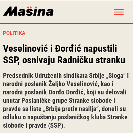
Skip
M
to
content
POLITIKA
Veselinović i Đorđić napustili
SSP, osnivaju Radničku stranku
Predsednik Udruženih sindikata Srbije „Sloga“ i
narodni poslanik Željko Veselinović, kao i
narodni poslanik Đorđo Đorđić, koji su delovali
unutar Poslaničke grupe Stranke slobode i
pravde sa liste „Srbija protiv nasilja“, doneli su
odluku o napuštanju poslaničkog kluba Stranke
slobode i pravde (SSP).