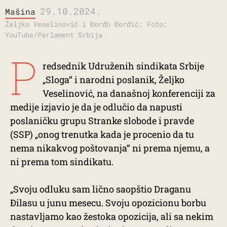
29.10.2024.
Mašina
Željko Veselinović i Đorđo Đorđić; Foto:
YouTube/Parlament Srbija
P
redsednik Udruženih sindikata Srbije
„Sloga“ i narodni poslanik, Željko
Veselinović, na današnoj konferenciji za
medije izjavio je da je odlučio da napusti
poslaničku grupu Stranke slobode i pravde
(SSP) „onog trenutka kada je procenio da tu
nema nikakvog poštovanja“ ni prema njemu, a
ni prema tom sindikatu.
„Svoju odluku sam lično saopštio Draganu
Đilasu u junu mesecu. Svoju opozicionu borbu
nastavljamo kao žestoka opozicija, ali sa nekim