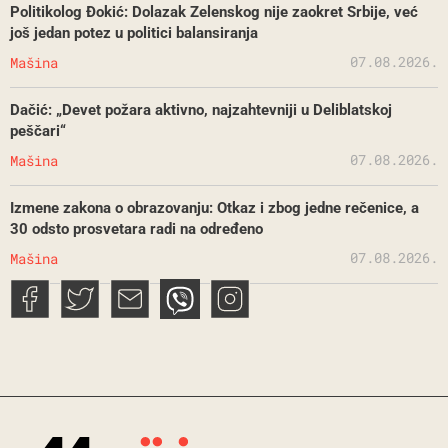
Politikolog Đokić: Dolazak Zelenskog nije zaokret Srbije, već
još jedan potez u politici balansiranja
07.08.2026.
Mašina
Dačić: „Devet požara aktivno, najzahtevniji u Deliblatskoj
peščari“
07.08.2026.
Mašina
Izmene zakona o obrazovanju: Otkaz i zbog jedne rečenice, a
30 odsto prosvetara radi na određeno
07.08.2026.
Mašina