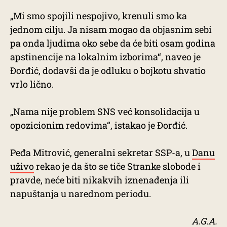
„Mi smo spojili nespojivo, krenuli smo ka
jednom cilju. Ja nisam mogao da objasnim sebi
pa onda ljudima oko sebe da će biti osam godina
apstinencije na lokalnim izborima“, naveo je
Đorđić, dodavši da je odluku o bojkotu shvatio
vrlo lično.
„Nama nije problem SNS već konsolidacija u
opozicionim redovima“, istakao je Đorđić.
Peđa Mitrović, generalni sekretar SSP-a, u
Danu
uživo
rekao je da što se tiče Stranke slobode i
pravde, neće biti nikakvih iznenađenja ili
napuštanja u narednom periodu.
A.G.A.