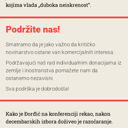
kojima vlada „duboka neiskrenost“.
Podržite nas!
Smatramo da je jako važno da kritičko
novinarstvo ostane van komercijalnih interesa.
Podržavajući naš rad individualnim donacijama iz
zemlje i inostranstva pomažete nam da
ostanemo nezavisni.
Sva podrška je dobrodošla!
Kako je Đorđić na konferenciji rekao, nakon
decembarskih izbora doživeo je razočaranje.