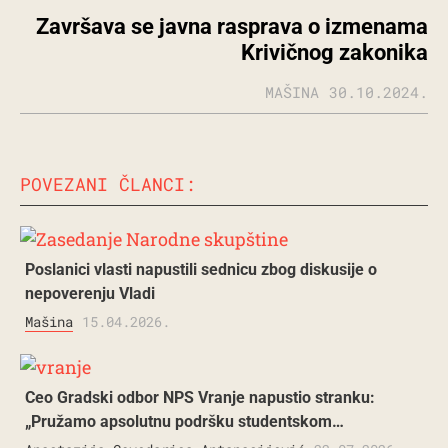
Završava se javna rasprava o izmenama
Krivičnog zakonika
MAŠINA
30.10.2024.
POVEZANI ČLANCI:
Poslanici vlasti napustili sednicu zbog diskusije o
nepoverenju Vladi
Mašina
15.04.2026.
Ceo Gradski odbor NPS Vranje napustio stranku:
„Pružamo apsolutnu podršku studentskom…