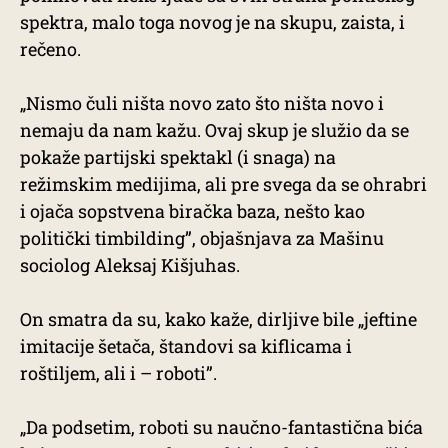
spektra, malo toga novog je na skupu, zaista, i
rečeno.
„Nismo čuli ništa novo zato što ništa novo i
nemaju da nam kažu. Ovaj skup je služio da se
pokaže partijski spektakl (i snaga) na
režimskim medijima, ali pre svega da se ohrabri
i ojača sopstvena biračka baza, nešto kao
politički timbilding”, objašnjava za Mašinu
sociolog Aleksaj Kišjuhas.
On smatra da su, kako kaže, dirljive bile „jeftine
imitacije šetača, štandovi sa kiflicama i
roštiljem, ali i – roboti”.
„Da podsetim, roboti su naučno-fantastična bića