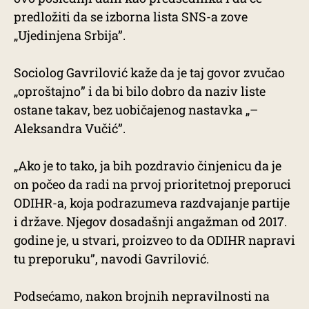
predložiti da se izborna lista SNS-a zove
„Ujedinjena Srbija”.
Sociolog Gavrilović kaže da je taj govor zvučao
„oproštajno” i da bi bilo dobro da naziv liste
ostane takav, bez uobičajenog nastavka „–
Aleksandra Vučić”.
„Ako je to tako, ja bih pozdravio činjenicu da je
on počeo da radi na prvoj prioritetnoj preporuci
ODIHR-a, koja podrazumeva razdvajanje partije
i države. Njegov dosadašnji angažman od 2017.
godine je, u stvari, proizveo to da ODIHR napravi
tu preporuku”, navodi Gavrilović.
Podsećamo, nakon brojnih nepravilnosti na