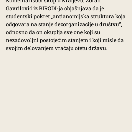
Komentarišući skup u Kraljevu, Zoran
Gavrilović iz BIRODI-ja objašnjava da je
studentski pokret „antianomijska struktura koja
odgovara na stanje dezorganizacije u društvu”,
odnosno da on okuplja sve one koji su
nezadovoljni postojećim stanjem i koji misle da
svojim delovanjem vraćaju otetu državu.