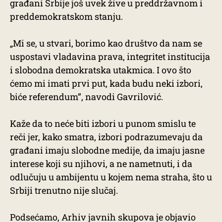
građani Srbije još uvek žive u preddržavnom i
preddemokratskom stanju.
„Mi se, u stvari, borimo kao društvo da nam se
uspostavi vladavina prava, integritet institucija
i slobodna demokratska utakmica. I ovo što
ćemo mi imati prvi put, kada budu neki izbori,
biće referendum”, navodi Gavrilović.
Kaže da to neće biti izbori u punom smislu te
reči jer, kako smatra, izbori podrazumevaju da
građani imaju slobodne medije, da imaju jasne
interese koji su njihovi, a ne nametnuti, i da
odlučuju u ambijentu u kojem nema straha, što u
Srbiji trenutno nije slučaj.
Podsećamo, Arhiv javnih skupova je objavio