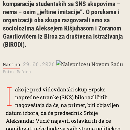
komparacije studentskih sa SNS skupovima –
nema – osim „jeftine imitacije”. O porukama i
organizaciji oba skupa razgovarali smo sa
sociolozima Aleksejem Kišjuhasom i Zoranom
Gavrilovićem iz Biroa za društvena istraživanja
(BIRODI).
29.06.2026.
Mašina
Foto: Mašina
I
ako je pred vidovdanski skup Srpske
napredne stranke (SNS) bilo različitih
nagoveštaja da će, na primer, biti objavljen
datum izbora, da će predsednik Srbije
Aleksandar Vučić najaviti ostavku ili da će
pomilovati neke ljude sa svih strana političkog