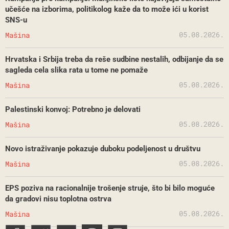
učešće na izborima, politikolog kaže da to može ići u korist
SNS-u
05.08.2026.
Mašina
Hrvatska i Srbija treba da reše sudbine nestalih, odbijanje da se
sagleda cela slika rata u tome ne pomaže
05.08.2026.
Mašina
Palestinski konvoj: Potrebno je delovati
05.08.2026.
Mašina
Novo istraživanje pokazuje duboku podeljenost u društvu
05.08.2026.
Mašina
EPS poziva na racionalnije trošenje struje, što bi bilo moguće
da gradovi nisu toplotna ostrva
05.08.2026.
Mašina