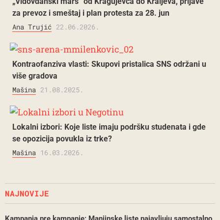
„Vidovdanski marš“ od Kragujevca do Kraljeva, prijave
za prevoz i smeštaj i plan protesta za 28. jun
Ana Trujić
22.06.2026.
Kontraofanziva vlasti: Skupovi pristalica SNS održani u
više gradova
Mašina
21.08.2025.
Lokalni izbori: Koje liste imaju podršku studenata i gde
se opozicija povukla iz trke?
Mašina
16.03.2026.
NAJNOVIJE
Kampanja pre kampanje: Manjinske liste najavljuju samostalno