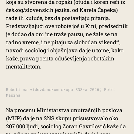
koja su stvorena da ropski (otuda i koren reči iz
češkog/slovenskih jezika, od Karela Čapeka)
rade ili kuluče, bez da postavljaju pitanja.
Predstavljajući ove robote još u Kini, predsednik
je dodao da oni ‘ne traže pauzu, ne žale se na
radno vreme, i ne pitaju za slobodan vikend’”,
navodi sociolog i objašnjava da je u tome, kako
kaže, prava poenta oduševljenja robotskim
mentalitetom.
Roboti na vidovdanskom skupu SNS-a 2026; Foto:
Mašina
Na procenu Ministarstva unutrašnjih poslova
(MUP) da je na SNS skupu prisustvovalo oko
207.000 ljudi, sociolog Zoran Gavrilović kaže da