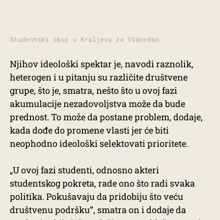
Studentski skup u Kraljevu za Vidovdan
Njihov ideološki spektar je, navodi raznolik,
heterogen i u pitanju su različite društvene
grupe, što je, smatra, nešto što u ovoj fazi
akumulacije nezadovoljstva može da bude
prednost. To može da postane problem, dodaje,
kada dođe do promene vlasti jer će biti
neophodno ideološki selektovati prioritete.
„U ovoj fazi studenti, odnosno akteri
studentskog pokreta, rade ono što radi svaka
politika. Pokušavaju da pridobiju što veću
društvenu podršku”, smatra on i dodaje da