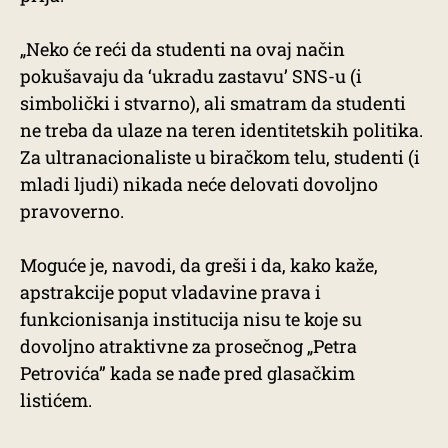
„Neko će reći da studenti na ovaj način
pokušavaju da ‘ukradu zastavu’ SNS-u (i
simbolički i stvarno), ali smatram da studenti
ne treba da ulaze na teren identitetskih politika.
Za ultranacionaliste u biračkom telu, studenti (i
mladi ljudi) nikada neće delovati dovoljno
pravoverno.
Moguće je, navodi, da greši i da, kako kaže,
apstrakcije poput vladavine prava i
funkcionisanja institucija nisu te koje su
dovoljno atraktivne za prosečnog „Petra
Petrovića” kada se nađe pred glasačkim
listićem.