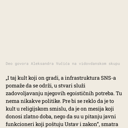
Deo govora Aleksandra Vučića na vidovdanskom skupu
„I taj kult koji on gradi, a infrastruktura SNS-a
pomaže da se održi, u stvari služi
zadovoljavanju njegovih egoističnih potreba. Tu
nema nikakve politike. Pre bi se reklo da je to
kult u religijskom smislu, da je on mesija koji
donosi zlatno doba, nego da su u pitanju javni
funkcioneri koji poštuju Ustav i zakon”, smatra