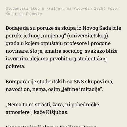
Studentski skup u Kraljevu na Vidovdan 2026; Foto:
Katarina Popović
Dodaje da su poruke sa skupa iz Novog Sada bile
poruke jednog „ranjenog” (univerzitetskog)
grada u kojem otpuštaju profesore i progone
novinare, što je, smatra sociolog, svakako bliže
izvornim idejama prvobitnog studentskog
pokreta.
Komparacije studentskih sa SNS skupovima,
navodi on, nema, osim „jeftine imitacije”.
„Nema tu ni strasti, žara, ni pobedničke
atmosfere”, kaže Kišjuhas.