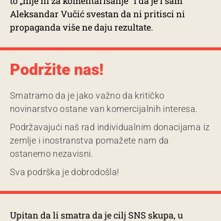
to „nije ni za komentarisanje” i da je i sam
Aleksandar Vučić svestan da ni pritisci ni
propaganda više ne daju rezultate.
Podržite nas!
Smatramo da je jako važno da kritičko
novinarstvo ostane van komercijalnih interesa.
Podržavajući naš rad individualnim donacijama iz
zemlje i inostranstva pomažete nam da
ostanemo nezavisni.
Sva podrška je dobrodošla!
Upitan da li smatra da je cilj SNS skupa, u