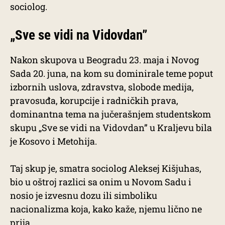
sociolog.
„Sve se vidi na Vidovdan”
Nakon skupova u Beogradu 23. maja i Novog
Sada 20. juna, na kom su dominirale teme poput
izbornih uslova, zdravstva, slobode medija,
pravosuđa, korupcije i radničkih prava,
dominantna tema na jučerašnjem studentskom
skupu „Sve se vidi na Vidovdan” u Kraljevu bila
je Kosovo i Metohija.
Taj skup je, smatra sociolog Aleksej Kišjuhas,
bio u oštroj razlici sa onim u Novom Sadu i
nosio je izvesnu dozu ili simboliku
nacionalizma koja, kako kaže, njemu lično ne
prija.