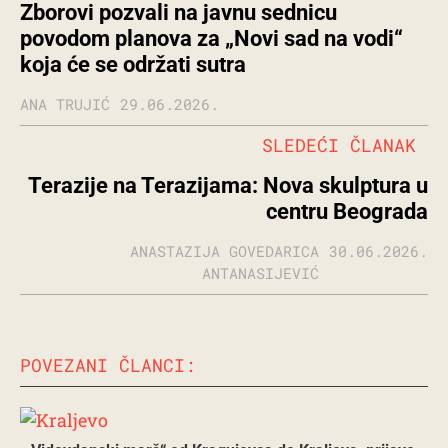
Zborovi pozvali na javnu sednicu
povodom planova za „Novi sad na vodi“
koja će se održati sutra
ANA TRUJIĆ
29.06.2026.
SLEDEĆI ČLANAK
Terazije na Terazijama: Nova skulptura u
centru Beograda
ANASTAZIJA GOVEDARICA
30.06.2026.
ANTANASIJEVIĆ
POVEZANI ČLANCI: