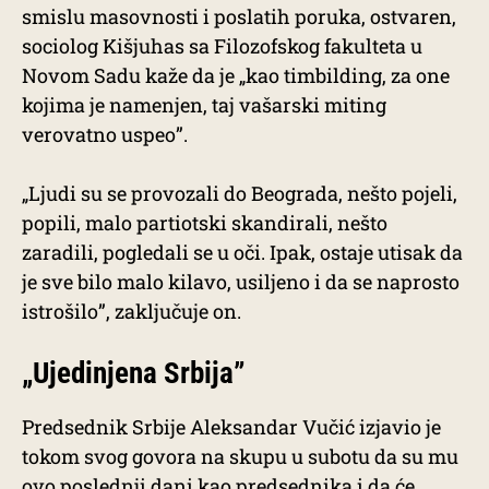
smislu masovnosti i poslatih poruka, ostvaren,
sociolog Kišjuhas sa Filozofskog fakulteta u
Novom Sadu kaže da je „kao timbilding, za one
kojima je namenjen, taj vašarski miting
verovatno uspeo”.
„Ljudi su se provozali do Beograda, nešto pojeli,
popili, malo partiotski skandirali, nešto
zaradili, pogledali se u oči. Ipak, ostaje utisak da
je sve bilo malo kilavo, usiljeno i da se naprosto
istrošilo”, zaključuje on.
„Ujedinjena Srbija”
Predsednik Srbije Aleksandar Vučić izjavio je
tokom svog govora na skupu u subotu da su mu
ovo poslednji dani kao predsednika i da će