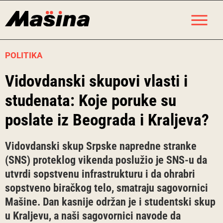
Skip
M
to
content
POLITIKA
Vidovdanski skupovi vlasti i
studenata: Koje poruke su
poslate iz Beograda i Kraljeva?
Vidovdanski skup Srpske napredne stranke
(SNS) proteklog vikenda poslužio je SNS-u da
utvrdi sopstvenu infrastrukturu i da ohrabri
sopstveno biračkog telo, smatraju sagovornici
Mašine. Dan kasnije održan je i studentski skup
u Kraljevu, a naši sagovornici navode da