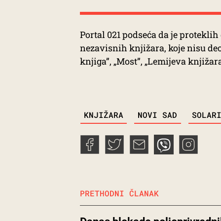
Portal 021 podseća da je protekli
nezavisnih knjižara, koje nisu de
knjiga”, „Most”, „Lemijeva knjižara
TAGS
KNJIŽARA
NOVI SAD
SOLAR
PRETHODNI ČLANAK