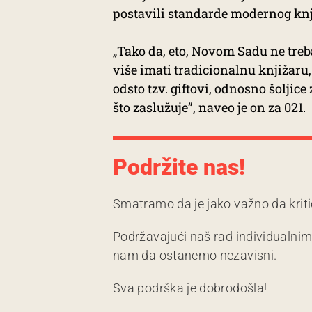
postavili standarde modernog knji
„Tako da, eto, Novom Sadu ne treb
više imati tradicionalnu knjižaru,
odsto tzv. giftovi, odnosno šoljic
što zaslužuje”, naveo je on za 021.
Podržite nas!
Smatramo da je jako važno da kriti
Podržavajući naš rad individualni
nam da ostanemo nezavisni.
Sva podrška je dobrodošla!