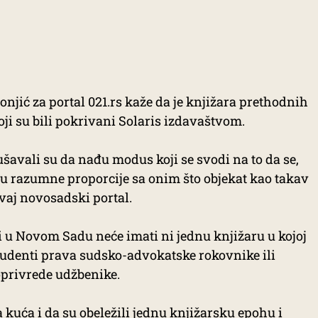
njić za portal 021.rs kaže da je knjižara prethodnih
oji su bili pokrivani Solaris izdavaštvom.
avali su da nađu modus koji se svodi na to da se,
 u razumne proporcije sa onim što objekat kao takav
ovaj novosadski portal.
 u Novom Sadu neće imati ni jednu knjižaru u kojoj
udenti prava sudsko-advokatske rokovnike ili
joprivrede udžbenike.
 kuća i da su obeležili jednu knjižarsku epohu i