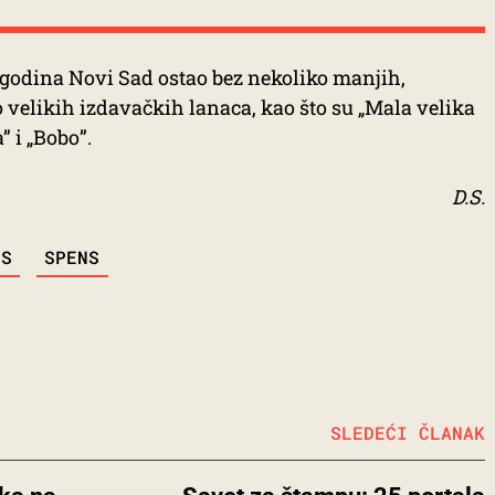
h godina Novi Sad ostao bez nekoliko manjih,
o velikih izdavačkih lanaca, kao što su „Mala velika
” i „Bobo”.
D.S.
IS
SPENS
SLEDEĆI ČLANAK