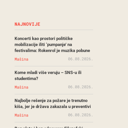
NAJNOVIJE
Koncerti kao prostori političke
mobilizacije iliti ‘pumpanje’ na
festivalima: Rokenrol je muzika pobune
06.08.2026.
Mašina
Kome mladi više veruju – SNS-u ili
studentima?
06.08.2026.
Mašina
Najbolje rešenje za požare je trenutno
kiša, jer je država zakazala u preventivi
06.08.2026.
Mašina