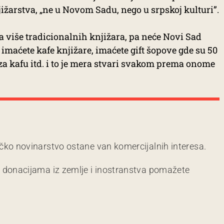
žarstva, „ne u Novom Sadu, nego u srpskoj kulturi”.
a više tradicionalnih knjižara, pa neće Novi Sad
 imaćete kafe knjižare, imaćete gift šopove gde su 50
e za kafu itd. i to je mera stvari svakom prema onome
čko novinarstvo ostane van komercijalnih interesa.
m donacijama iz zemlje i inostranstva pomažete