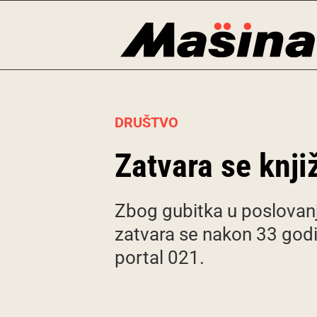
Skip
to
content
DRUŠTVO
Zatvara se knj
Zbog gubitka u poslovanj
zatvara se nakon 33 godi
portal 021.