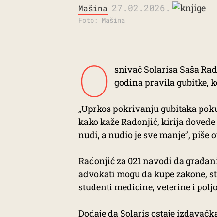
27.02.2026.
Mašina
Foto: Mašina
O
snivač Solarisa Saša Rado
godina pravila gubitke, k
„Uprkos pokrivanju gubitaka pokuš
kako kaže Radonjić, kirija dovede
nudi, a nudio je sve manje”, piše 
Radonjić za 021 navodi da građani
advokati mogu da kupe zakone, st
studenti medicine, veterine i pol
Dodaje da Solaris ostaje izdavačka