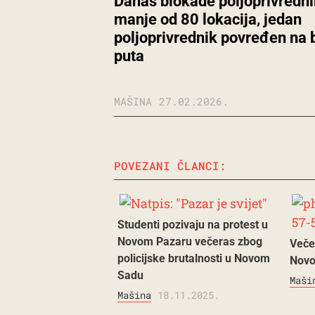
Danas blokade poljoprivredni
manje od 80 lokacija, jedan
poljoprivrednik povređen na 
puta
MAŠINA
27.02.2026.
POVEZANI ČLANCI:
Studenti pozivaju na protest u
Novom Pazaru večeras zbog
Veče
policijske brutalnosti u Novom
Nov
Sadu
Maši
Mašina
18.11.2025.