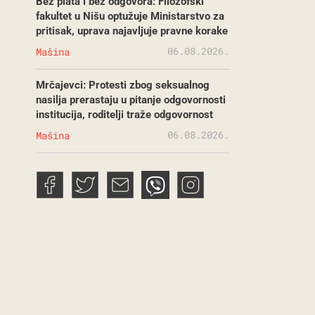
Bez plata i bez odgovora: Filozofski
fakultet u Nišu optužuje Ministarstvo za
pritisak, uprava najavljuje pravne korake
06.08.2026.
Mašina
Mrčajevci: Protesti zbog seksualnog
nasilja prerastaju u pitanje odgovornosti
institucija, roditelji traže odgovornost
06.08.2026.
Mašina