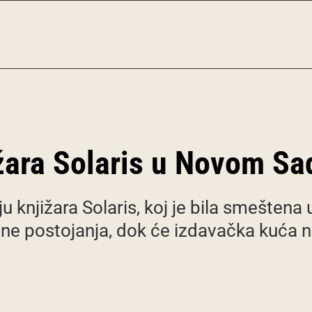
ižara Solaris u Novom Sa
u knjižara Solaris, koj je bila smešte
ne postojanja, dok će izdavačka kuća na