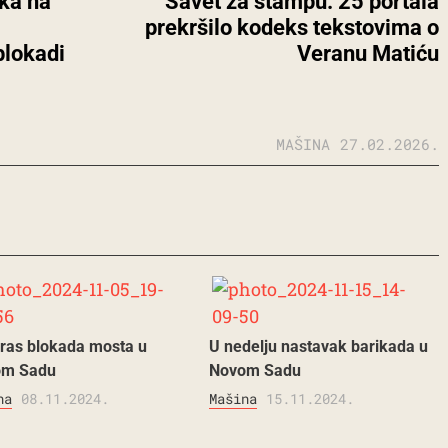
ka na
Savet za štampu: 25 portala
prekršilo kodeks tekstovima o
blokadi
Veranu Matiću
MAŠINA
27.02.2026.
ras blokada mosta u
U nedelju nastavak barikada u
om Sadu
Novom Sadu
na
08.11.2024.
Mašina
15.11.2024.