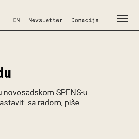
EN
Newsletter
Donacije
du
na u novosadskom SPENS-u
staviti sa radom, piše