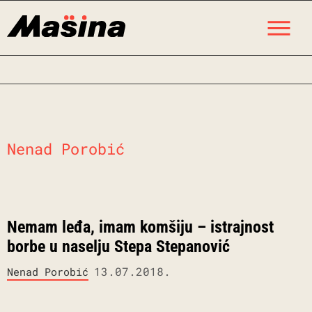
Skip
M
to
content
Nenad Porobić
Nemam leđa, imam komšiju – istrajnost
borbe u naselju Stepa Stepanović
13.07.2018.
Nenad Porobić