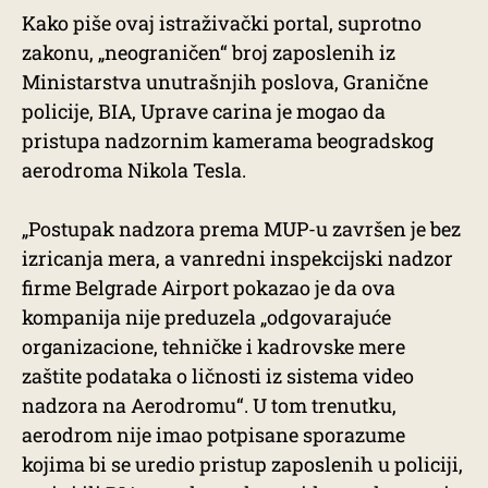
Kako piše ovaj istraživački portal, suprotno
zakonu, „neograničen“ broj zaposlenih iz
Ministarstva unutrašnjih poslova, Granične
policije, BIA, Uprave carina je mogao da
pristupa nadzornim kamerama beogradskog
aerodroma Nikola Tesla.
„Postupak nadzora prema MUP-u završen je bez
izricanja mera, a vanredni inspekcijski nadzor
firme Belgrade Airport pokazao je da ova
kompanija nije preduzela „odgovarajuće
organizacione, tehničke i kadrovske mere
zaštite podataka o ličnosti iz sistema video
nadzora na Aerodromu“. U tom trenutku,
aerodrom nije imao potpisane sporazume
kojima bi se uredio pristup zaposlenih u policiji,