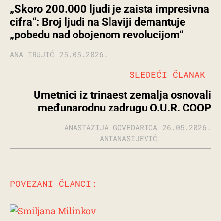
„Skoro 200.000 ljudi je zaista impresivna
cifra“: Broj ljudi na Slaviji demantuje
„pobedu nad obojenom revolucijom“
ANA TRUJIĆ
25.05.2026.
SLEDEĆI ČLANAK
Umetnici iz trinaest zemalja osnovali
međunarodnu zadrugu O.U.R. COOP
ANASTAZIJA GOVEDARICA
26.05.2026.
ANTANASIJEVIĆ
POVEZANI ČLANCI: