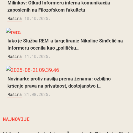
Milinkov: Otkud Informeru interna komunikacija
zaposlenih na Filozofskom fakultetu
Mašina
10.10.2025.
Iako je Služba REM-a targetiranje Nikoline Sinđelić na
Informeru ocenila kao „političku…
Mašina
11.10.2025.
Novinarke protiv nasilja prema ženama: ozbiljno
kršenje prava na privatnost, dostojanstvo i…
Mašina
21.08.2025.
NAJNOVIJE