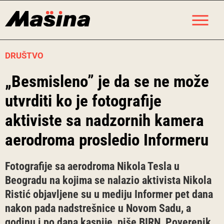
Skip
M
to
content
DRUŠTVO
„Besmisleno” je da se ne može
utvrditi ko je fotografije
aktiviste sa nadzornih kamera
aerodroma prosledio Informeru
Fotografije sa aerodroma Nikola Tesla u
Beogradu na kojima se nalazio aktivista Nikola
Ristić objavljene su u mediju Informer pet dana
nakon pada nadstrešnice u Novom Sadu, a
godinu i po dana kasnije, piše BIRN, Poverenik