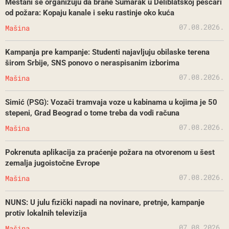
Meštani se organizuju da brane Šumarak u Deliblatskoj peščari
od požara: Kopaju kanale i seku rastinje oko kuća
07.08.2026.
Mašina
Kampanja pre kampanje: Studenti najavljuju obilaske terena
širom Srbije, SNS ponovo o neraspisanim izborima
07.08.2026.
Mašina
Simić (PSG): Vozači tramvaja voze u kabinama u kojima je 50
stepeni, Grad Beograd o tome treba da vodi računa
07.08.2026.
Mašina
Pokrenuta aplikacija za praćenje požara na otvorenom u šest
zemalja jugoistočne Evrope
07.08.2026.
Mašina
NUNS: U julu fizički napadi na novinare, pretnje, kampanje
protiv lokalnih televizija
07.08.2026.
Mašina