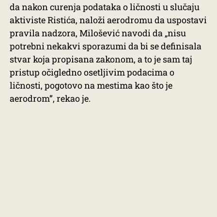
da nakon curenja podataka o ličnosti u slučaju
aktiviste Ristića, naloži aerodromu da uspostavi
pravila nadzora, Milošević navodi da „nisu
potrebni nekakvi sporazumi da bi se definisala
stvar koja propisana zakonom, a to je sam taj
pristup očigledno osetljivim podacima o
ličnosti, pogotovo na mestima kao što je
aerodrom”, rekao je.