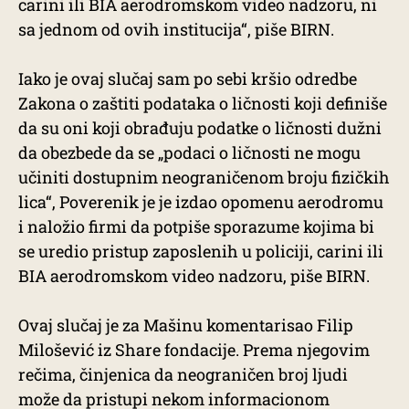
carini ili BIA aerodromskom video nadzoru, ni
sa jednom od ovih institucija“, piše BIRN.
Iako je ovaj slučaj sam po sebi kršio odredbe
Zakona o zaštiti podataka o ličnosti koji definiše
da su oni koji obrađuju podatke o ličnosti dužni
da obezbede da se „podaci o ličnosti ne mogu
učiniti dostupnim neograničenom broju fizičkih
lica“, Poverenik je je izdao opomenu aerodromu
i naložio firmi da potpiše sporazume kojima bi
se uredio pristup zaposlenih u policiji, carini ili
BIA aerodromskom video nadzoru, piše BIRN.
Ovaj slučaj je za Mašinu komentarisao Filip
Milošević iz Share fondacije. Prema njegovim
rečima, činjenica da neograničen broj ljudi
može da pristupi nekom informacionom