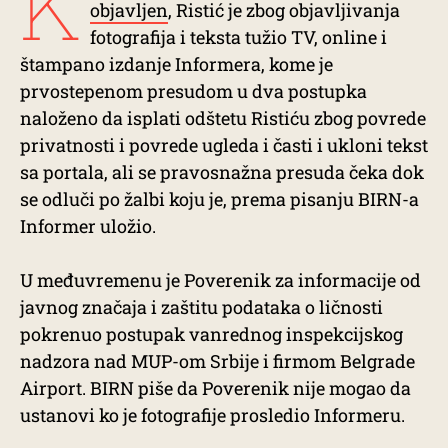
K
objavljen
, Ristić je zbog objavljivanja
fotografija i teksta tužio TV, online i
štampano izdanje Informera, kome je
prvostepenom presudom u dva postupka
naloženo da isplati odštetu Ristiću zbog povrede
privatnosti i povrede ugleda i časti i ukloni tekst
sa portala, ali se pravosnažna presuda čeka dok
se odluči po žalbi koju je, prema pisanju BIRN-a
Informer uložio.
U međuvremenu je Poverenik za informacije od
javnog značaja i zaštitu podataka o ličnosti
pokrenuo postupak vanrednog inspekcijskog
nadzora nad MUP-om Srbije i firmom Belgrade
Airport. BIRN piše da Poverenik nije mogao da
ustanovi ko je fotografije prosledio Informeru.