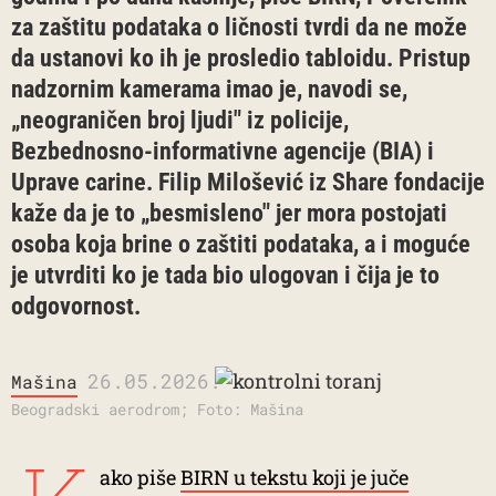
za zaštitu podataka o ličnosti tvrdi da ne može
da ustanovi ko ih je prosledio tabloidu. Pristup
nadzornim kamerama imao je, navodi se,
„neograničen broj ljudi" iz policije,
Bezbednosno-informativne agencije (BIA) i
Uprave carine. Filip Milošević iz Share fondacije
kaže da je to „besmisleno" jer mora postojati
osoba koja brine o zaštiti podataka, a i moguće
je utvrditi ko je tada bio ulogovan i čija je to
odgovornost.
26.05.2026.
Mašina
Beogradski aerodrom; Foto: Mašina
ako piše
BIRN u tekstu koji je juče