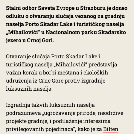
Stalni odbor Saveta Evrope u Strazburu je doneo
odluku o otvaranju slučaja vezanog za gradnju
naselja Porto Skadar Lake i turističkog naselja
„Mihailovići” u Nacionalnom parku Skadarsko
jezero u Crnoj Gori.
Otvaranje slučaja Porto Skadar Lake i
turističkog naselja „Mihailovići” predstavlja
važan korak u borbi meštana i ekoloških
udruženja iz Crne Gore protiv izgradnje
luksuznih naselja.
Izgradnja takvih luksuznih naselja
podrazumeva „ugrožavanje prirode, neodržive
projekte gradnje, i podilaženje interesima
privilegovanih pojedinaca”, kako je za
Bilten