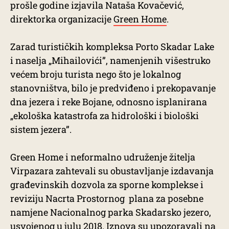
prošle godine izjavila Nataša Kovačević,
direktorka organizacije
Green Home
.
Zarad turističkih kompleksa Porto Skadar Lake
i naselja „Mihailovići”, namenjenih višestruko
većem broju turista nego što je lokalnog
stanovništva, bilo je predviđeno i prekopavanje
dna jezera i reke Bojane, odnosno isplanirana
„ekološka katastrofa za hidrološki i biološki
sistem jezera”.
Green Home i neformalno udruženje žitelja
Virpazara zahtevali su obustavljanje izdavanja
građevinskih dozvola za sporne komplekse i
reviziju Nacrta Prostornog plana za posebne
namjene Nacionalnog parka Skadarsko jezero,
usvojenog u julu 2018. Iznova su upozoravali na