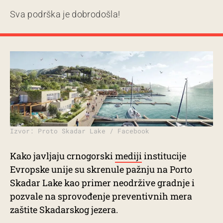
Sva podrška je dobrodošla!
Izvor: Proto Skadar Lake / Facebook
Kako javljaju crnogorski
mediji
institucije
Evropske unije su skrenule pažnju na Porto
Skadar Lake kao primer neodržive gradnje i
pozvale na sprovođenje preventivnih mera
zaštite Skadarskog jezera.