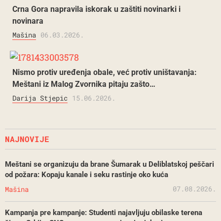
Crna Gora napravila iskorak u zaštiti novinarki i
novinara
Mašina
06.03.2026.
Nismo protiv uređenja obale, već protiv uništavanja:
Meštani iz Malog Zvornika pitaju zašto…
Darija Stjepic
15.06.2026.
NAJNOVIJE
Meštani se organizuju da brane Šumarak u Deliblatskoj peščari
od požara: Kopaju kanale i seku rastinje oko kuća
07.08.2026.
Mašina
Kampanja pre kampanje: Studenti najavljuju obilaske terena