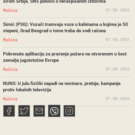
širom Srbije, SNS ponovo o neraspisanim izborima
07.08.2026.
Mašina
Simić (PSG): Vozači tramvaja voze u kabinama u kojima je 50
stepeni, Grad Beograd o tome treba da vodi računa
07.08.2026.
Mašina
Pokrenuta aplikacija za praćenje požara na otvorenom u šest
zemalja jugoistočne Evrope
07.08.2026.
Mašina
NUNS: U julu fizički napadi na novinare, pretnje, kampanje
protiv lokalnih televizija
07.08.2026.
Mašina