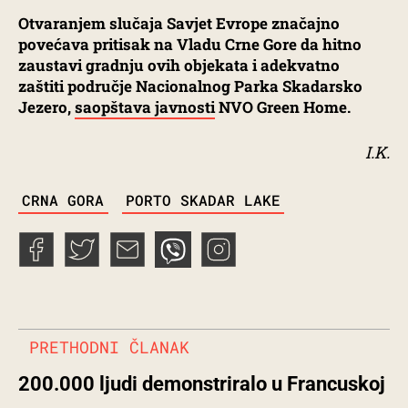
Otvaranjem slučaja Savjet Evrope značajno
povećava pritisak na Vladu Crne Gore da hitno
zaustavi gradnju ovih objekata i adekvatno
zaštiti područje Nacionalnog Parka Skadarsko
Jezero,
saopštava javnosti
NVO Green Home.
I.K.
TAGS
CRNA GORA
PORTO SKADAR LAKE
PRETHODNI ČLANAK
200.000 ljudi demonstriralo u Francuskoj