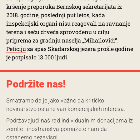
kršenje preporuka Bernskog sekretarijata iz
2018. godine, poslednji put letos, kada
inspekcijski organi nisu reagovali na ravnanje
terena i seču drveća sprovođenu u cilju
priprema za gradnju naselja „Mihailovići”.
Peticiju
za spas Skadarskog jezera prošle godine
je potpisalo 13 000 ljudi.
Podržite nas!
Smatramo da je jako važno da kritičko
novinarstvo ostane van komercijalnih interesa.
Podržavajući naš rad individualnim donacijama iz
zemlje i inostranstva pomažete nam da
ostanemo nezavisni.