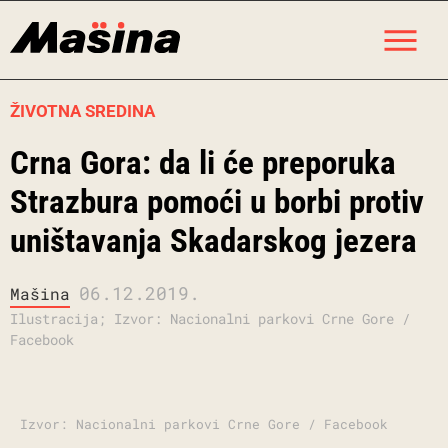
Skip
M
to
content
ŽIVOTNA SREDINA
Crna Gora: da li će preporuka
Strazbura pomoći u borbi protiv
uništavanja Skadarskog jezera
06.12.2019.
Mašina
Ilustracija; Izvor: Nacionalni parkovi Crne Gore /
Facebook
Izvor: Nacionalni parkovi Crne Gore / Facebook