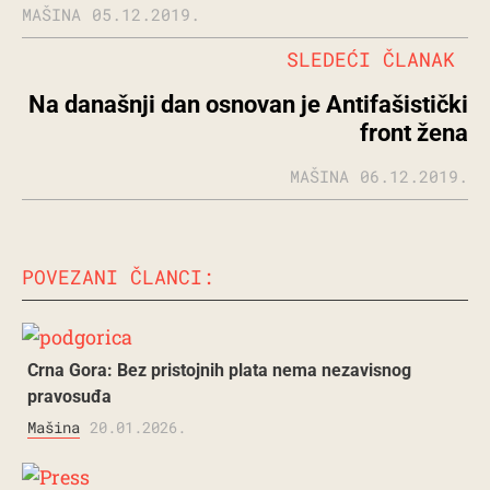
MAŠINA
05.12.2019.
SLEDEĆI ČLANAK
Na današnji dan osnovan je Antifašistički
front žena
MAŠINA
06.12.2019.
POVEZANI ČLANCI:
Crna Gora: Bez pristojnih plata nema nezavisnog
pravosuđa
Mašina
20.01.2026.