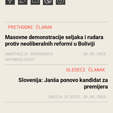
PRETHODNI ČLANAK
Masovne demonstracije seljaka i rudara
protiv neoliberalnih reformi u Boliviji
ANASTAZIJA GOVEDARICA
20.05.2026.
ANTANASIJEVIĆ
SLEDEĆI ČLANAK
Slovenija: Janša ponovo kandidat za
premijera
DARIJA STJEPIC
20.05.2026.