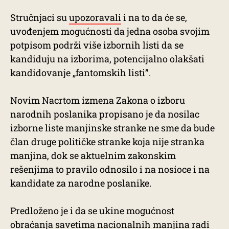
Stručnjaci su
upozoravali
i na to da će se,
uvođenjem mogućnosti da jedna osoba svojim
potpisom podrži više izbornih listi da se
kandiduju na izborima, potencijalno olakšati
kandidovanje „fantomskih listi”.
Novim Nacrtom izmena Zakona o izboru
narodnih poslanika propisano je da nosilac
izborne liste manjinske stranke ne sme da bude
član druge političke stranke koja nije stranka
manjina, dok se aktuelnim zakonskim
rešenjima to pravilo odnosilo i na nosioce i na
kandidate za narodne poslanike.
Predloženo je i da se ukine mogućnost
obraćanja savetima nacionalnih manjina radi