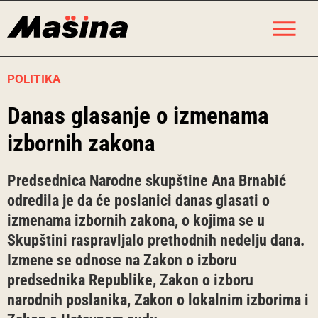
Skip
M
to
content
POLITIKA
Danas glasanje o izmenama
izbornih zakona
Predsednica Narodne skupštine Ana Brnabić
odredila je da će poslanici danas glasati o
izmenama izbornih zakona, o kojima se u
Skupštini raspravljalo prethodnih nedelju dana.
Izmene se odnose na Zakon o izboru
predsednika Republike, Zakon o izboru
narodnih poslanika, Zakon o lokalnim izborima i