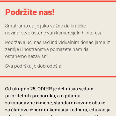
Podržite nas!
Smatramo da je jako važno da kritičko
novinarstvo ostane van komercijalnih interesa.
Podržavajući naš rad individualnim donacijama iz
zemlje i inostranstva pomažete nam da
ostanemo nezavisni.
Sva podrška je dobrodošla!
Od ukupno 25, ODIHR je definisao sedam
prioritetnih preporuka, a u pitanju
zakonodavne izmene, standardizovane obuke
za članove izbornih komisija i odbora, edukacija