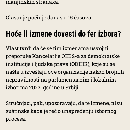
manjinskih stranaka.
Glasanje počinje danas u 15 časova.
Hoće li izmene dovesti do fer izbora?
Vlast tvrdi da će se tim izmenama usvojiti
preporuke Kancelarije OEBS-a za demokratske
institucije i ljudska prava (ODIHR), koje su se
našle u izveštaju ove organizacije nakon brojnih
nepravilnosti na parlamentarnim i lokalnim
izborima 2023. godine u Srbiji.
Stručnjaci, pak, upozoravaju, da te izmene, nisu
suštinske kada je reč o unapređenju izbornog
procesa.