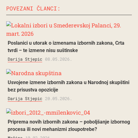
POVEZANI ČLANCI:
Poslanici u utorak o izmenama izbornih zakona, Crta
tvrdi – te izmene nisu suštinske
Darija Stjepic
08.05.2026.
Usvojene izmene izbornih zakona u Narodnoj skupštini
bez prisustva opozicije
Darija Stjepic
20.05.2026.
Priprema novih izbornih zakona – poboljšanje izbornog
procesa ili novi mehanizmi zloupotrebe?
Mašina
10.02.2026.