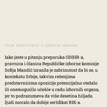
Pavle Dimitrijević o izbornim zakonima
Iako jeste u pitanju preporuka ODIHR-a,
pravnica i članica Republičke izborne komisije
Sofija Mandić izrazila je zabrinutost da bi se, u
kontekstu Srbije, takvim rešenjima
predstavnicima opozicije potencijalno otežalo
ili onemogućilo učešće u radu izbornih organa,
jer to podrazumeva da više desetina hiljada
ljudi moralo da dobije sertifikat RIK-a.