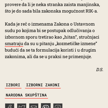
provere da li je neka stranka zaista manjinska,
što je do sada bila zakonska mogućnost RIK-a.
Kada je reč o izmenama Zakona o Ustavnom
sudu po kojima bi se postupak odlučivanja o
izbornom sporu tretirao kao „hitan“, stručnjaci
smatraju
da su u pitanju „kozmetičke izmene”
budući da se ta formulacija koristi i u drugim
zakonima, ali da se u praksi ne primenjuje.
D.S.
TAGS
IZBORI
IZBORNI ZAKONI
NARODNA SKUPŠTINA