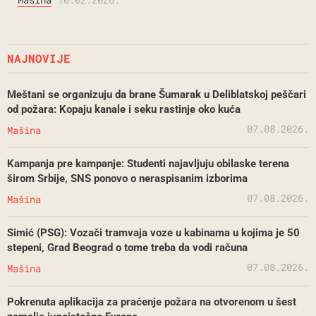
NAJNOVIJE
Meštani se organizuju da brane Šumarak u Deliblatskoj peščari
od požara: Kopaju kanale i seku rastinje oko kuća
07.08.2026.
Mašina
Kampanja pre kampanje: Studenti najavljuju obilaske terena
širom Srbije, SNS ponovo o neraspisanim izborima
07.08.2026.
Mašina
Simić (PSG): Vozači tramvaja voze u kabinama u kojima je 50
stepeni, Grad Beograd o tome treba da vodi računa
07.08.2026.
Mašina
Pokrenuta aplikacija za praćenje požara na otvorenom u šest