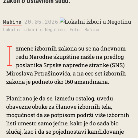
Zakon o Ustavnom sudu.
20.05.2026.
Mašina
Lokalni izbori u Negotinu; Foto: Mašina
I
zmene izbornih zakona su se na dnevnom
redu Narodne skupštine našle na predlog
poslanika Srpske napredne stranke (SNS)
Miroslava Petrašinovića, a na ceo set izbornih
zakona je podneto oko 160 amandmana.
Planirano je da se, između ostalog, uvedu
obavezne obuke za članove izbornih tela,
mogućnost da se potpisom podrži više izbornih
listi umesto samo jedne, kako je do sada bio
slučaj, kao i da se pojednostavi kandidovanje