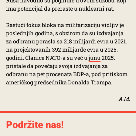
Rusa navodno su poginule u ovom sukobu, koji
ima potencijal da preraste u nuklearni rat.
Rastući fokus bloka na militarizaciju vidljiv je
poslednjih godina, s obzirom da su izdvajanja
za odbranu porasla sa 218 milijardi evra u 2021.
na projektovanih 392 milijarde evra u 2025.
godini. Članice NATO-a su već u
junu
2025.
pristale da povećaju svoja izdvajanja za
odbranu na pet procenata BDP-a, pod pritiskom
američkog predsednika Donalda Trampa.
A.M.
Podržite nas!