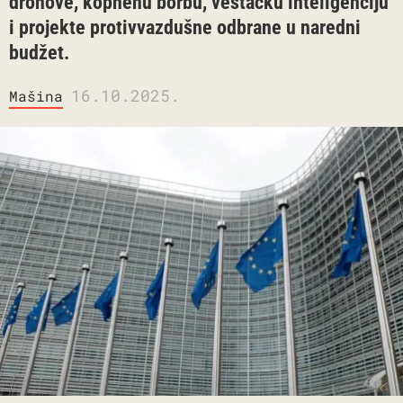
dronove, kopnenu borbu, veštačku inteligenciju
i projekte protivvazdušne odbrane u naredni
budžet.
16.10.2025.
Mašina