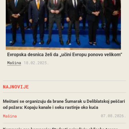
Evropska desnica želi da „učini Evropu ponovo velikom“
Mašina
18.02.2025.
NAJNOVIJE
Meštani se organizuju da brane Šumarak u Deliblatskoj peščari
od požara: Kopaju kanale i seku rastinje oko kuća
07.08.2026.
Mašina