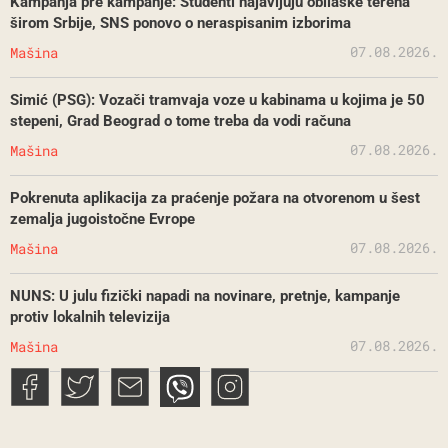
Kampanja pre kampanje: Studenti najavljuju obilaske terena
širom Srbije, SNS ponovo o neraspisanim izborima
07.08.2026.
Mašina
Simić (PSG): Vozači tramvaja voze u kabinama u kojima je 50
stepeni, Grad Beograd o tome treba da vodi računa
07.08.2026.
Mašina
Pokrenuta aplikacija za praćenje požara na otvorenom u šest
zemalja jugoistočne Evrope
07.08.2026.
Mašina
NUNS: U julu fizički napadi na novinare, pretnje, kampanje
protiv lokalnih televizija
07.08.2026.
Mašina