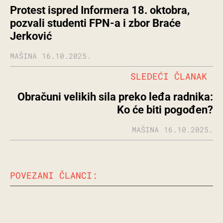
Protest ispred Informera 18. oktobra,
pozvali studenti FPN-a i zbor Braće
Jerković
MAŠINA
16.10.2025.
SLEDEĆI ČLANAK
Obračuni velikih sila preko leđa radnika:
Ko će biti pogođen?
MAŠINA
16.10.2025.
POVEZANI ČLANCI: