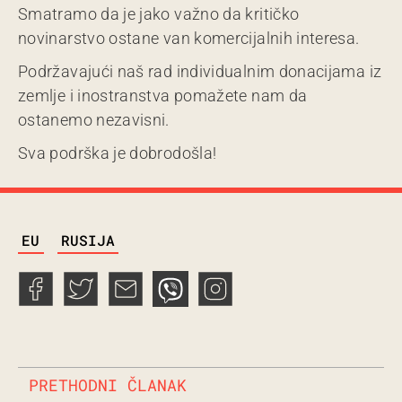
Smatramo da je jako važno da kritičko
novinarstvo ostane van komercijalnih interesa.
Podržavajući naš rad individualnim donacijama iz
zemlje i inostranstva pomažete nam da
ostanemo nezavisni.
Sva podrška je dobrodošla!
TAGS
EU
RUSIJA
PRETHODNI ČLANAK