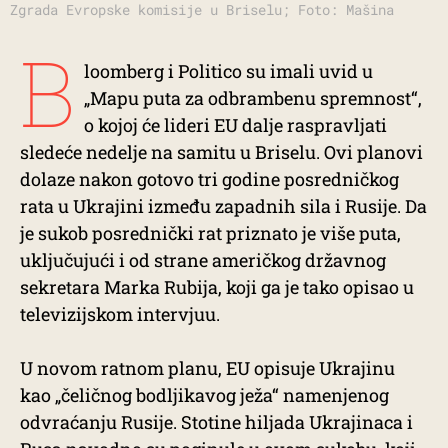
Zgrada Evropske komisije u Briselu; Foto: Mašina
B
loomberg i Politico su imali uvid u
„Mapu puta za odbrambenu spremnost“,
o kojoj će lideri EU dalje raspravljati
sledeće nedelje na samitu u Briselu. Ovi planovi
dolaze nakon gotovo tri godine posredničkog
rata u Ukrajini između zapadnih sila i Rusije. Da
je sukob posrednički rat priznato je više puta,
uključujući i od strane američkog državnog
sekretara Marka Rubija, koji ga je tako opisao u
televizijskom intervjuu.
U novom ratnom planu, EU opisuje Ukrajinu
kao „čeličnog bodljikavog ježa“ namenjenog
odvraćanju Rusije. Stotine hiljada Ukrajinaca i