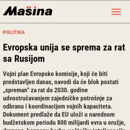
Skip
M
to
content
POLITIKA
Evropska unija se sprema za rat
sa Rusijom
Vojni plan Evropske komisije, koji će biti
predstavljen danas, navodi da će blok postati
„spreman“ za rat do 2030. godine
udvostručavanjem zajedničke potrošnje za
odbranu i koordinacijom vojnih kapaciteta.
Dokument predlaže da EU uloži u narednom
budžetskom periodu 800 milijardi evra u oružje,