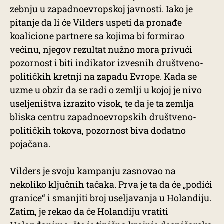
zebnju u zapadnoevropskoj javnosti. Iako je
pitanje da li će Vilders uspeti da pronađe
koalicione partnere sa kojima bi formirao
većinu, njegov rezultat nužno mora privući
pozornost i biti indikator izvesnih društveno-
političkih kretnji na zapadu Evrope. Kada se
uzme u obzir da se radi o zemlji u kojoj je nivo
useljeništva izrazito visok, te da je ta zemlja
bliska centru zapadnoevropskih društveno-
političkih tokova, pozornost biva dodatno
pojačana.
Vilders je svoju kampanju zasnovao na
nekoliko ključnih tačaka. Prva je ta da će „podići
granice“ i smanjiti broj useljavanja u Holandiju.
Zatim, je rekao da će Holandiju vratiti