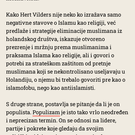
Kako Hert Vilders nije neko ko izražava samo
negativne stavove o Islamu kao religiji, već
predlaže i strategije eliminacije muslimana iz
holandskog društva, iskazuje otvoreno
prezrenje i mržnju prema muslimanima i
praksama Islama kao religije, ali i govori o
potrebi za strateškom zaštitom od pretnje
muslimana koji se nekontrolisano useljavaju u
Holandiju, o njemu bi trebalo govoriti pre kao o
islamofobu, nego kao antiislamisti.
S druge strane, postavlja se pitanje da li je on
populista.
Populizam
je isto tako vrlo neodređen
i neprecizan termin. On se odnosi na lidere,
partije i pokrete koje gledaju da svojim