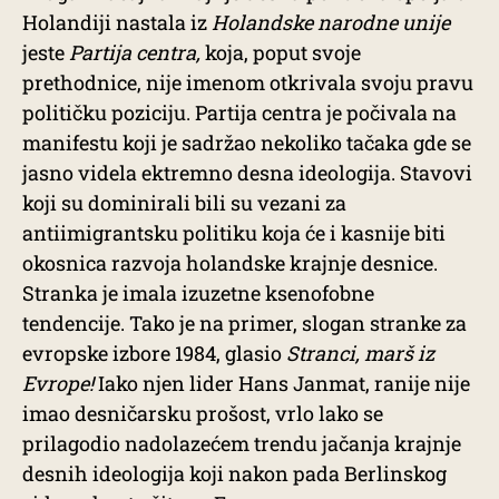
Holandiji nastala iz
Holandske narodne unije
jeste
Partija centra,
koja, poput svoje
prethodnice, nije imenom otkrivala svoju pravu
političku poziciju. Partija centra je počivala na
manifestu koji je sadržao nekoliko tačaka gde se
jasno videla ektremno desna ideologija. Stavovi
koji su dominirali bili su vezani za
antiimigrantsku politiku koja će i kasnije biti
okosnica razvoja holandske krajnje desnice.
Stranka je imala izuzetne ksenofobne
tendencije. Tako je na primer, slogan stranke za
evropske izbore 1984, glasio
Stranci, marš iz
Evrope!
Iako njen lider Hans Janmat, ranije nije
imao desničarsku prošost, vrlo lako se
prilagodio nadolazećem trendu jačanja krajnje
desnih ideologija koji nakon pada Berlinskog