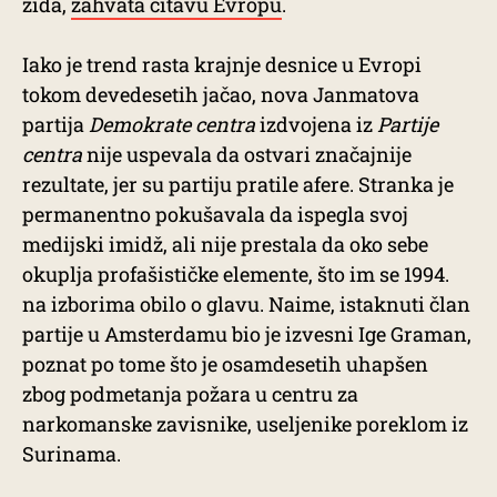
zida,
zahvata čitavu Evropu
.
Iako je trend rasta krajnje desnice u Evropi
tokom devedesetih jačao, nova Janmatova
partija
Demokrate centra
izdvojena iz
Partije
centra
nije uspevala da ostvari značajnije
rezultate, jer su partiju pratile afere. Stranka je
permanentno pokušavala da ispegla svoj
medijski imidž, ali nije prestala da oko sebe
okuplja profašističke elemente, što im se 1994.
na izborima obilo o glavu. Naime, istaknuti član
partije u Amsterdamu bio je izvesni Ige Graman,
poznat po tome što je osamdesetih uhapšen
zbog podmetanja požara u centru za
narkomanske zavisnike, useljenike poreklom iz
Surinama.