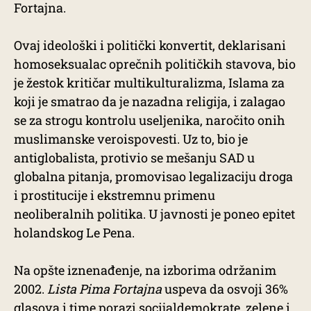
Fortajna.
Ovaj ideološki i politički konvertit, deklarisani
homoseksualac oprečnih političkih stavova, bio
je žestok kritičar multikulturalizma, Islama za
koji je smatrao da je nazadna religija, i zalagao
se za strogu kontrolu useljenika, naročito onih
muslimanske veroispovesti. Uz to, bio je
antiglobalista, protivio se mešanju SAD u
globalna pitanja, promovisao legalizaciju droga
i prostitucije i ekstremnu primenu
neoliberalnih politika. U javnosti je poneo epitet
holandskog Le Pena.
Na opšte iznenađenje, na izborima održanim
2002.
Lista Pima Fortajna
uspeva da osvoji 36%
glasova i time porazi socijaldemokrate, zelene i