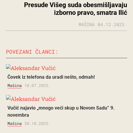
Presude Višeg suda obesmišljavaju
izborno pravo, smatra Ilić
MAŠINA
04.12.2023.
POVEZANI ČLANCI:
Čovek iz telefona da uradi nešto, odmah!
Mašina
10.07.2025.
Vučić najavio „mnogo veći skup u Novom Sadu” 9.
novembra
Mašina
30.10.2025.