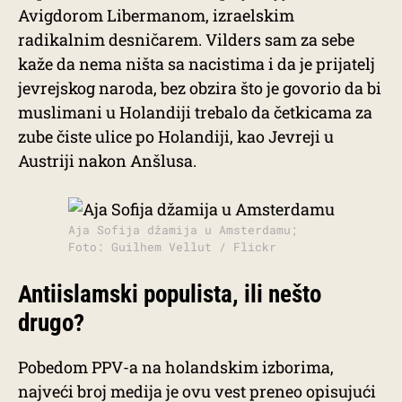
Avigdorom Libermanom, izraelskim
radikalnim desničarem. Vilders sam za sebe
kaže da nema ništa sa nacistima i da je prijatelj
jevrejskog naroda, bez obzira što je govorio da bi
muslimani u Holandiji trebalo da četkicama za
zube čiste ulice po Holandiji, kao Jevreji u
Austriji nakon Anšlusa.
Aja Sofija džamija u Amsterdamu;
Foto: Guilhem Vellut / Flickr
Antiislamski populista, ili nešto
drugo?
Pobedom PPV-a na holandskim izborima,
najveći broj medija je ovu vest preneo opisujući