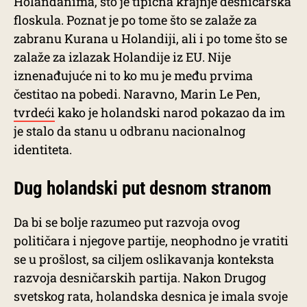
Holanđanima, što je tipična krajnje desničarska
floskula. Poznat je po tome što se zalaže za
zabranu Kurana u Holandiji, ali i po tome što se
zalaže za izlazak Holandije iz EU. Nije
iznenađujuće ni to ko mu je među prvima
čestitao na pobedi. Naravno, Marin Le Pen,
tvrdeći
kako je holandski narod pokazao da im
je stalo da stanu u odbranu nacionalnog
identiteta.
Dug holandski put desnom stranom
Da bi se bolje razumeo put razvoja ovog
političara i njegove partije, neophodno je vratiti
se u prošlost, sa ciljem oslikavanja konteksta
razvoja desničarskih partija. Nakon Drugog
svetskog rata, holandska desnica je imala svoje