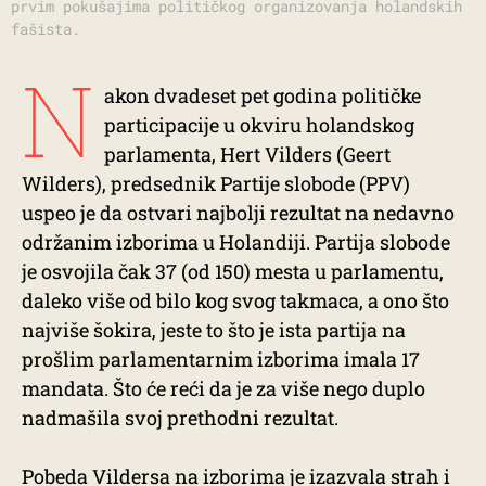
prvim pokušajima političkog organizovanja holandskih
fašista.
N
akon dvadeset pet godina političke
participacije u okviru holandskog
parlamenta, Hert Vilders (Geert
Wilders), predsednik Partije slobode (PPV)
uspeo je da ostvari najbolji rezultat na nedavno
održanim izborima u Holandiji. Partija slobode
je osvojila čak 37 (od 150) mesta u parlamentu,
daleko više od bilo kog svog takmaca, a ono što
najviše šokira, jeste to što je ista partija na
prošlim parlamentarnim izborima imala 17
mandata. Što će reći da je za više nego duplo
nadmašila svoj prethodni rezultat.
Pobeda Vildersa na izborima je izazvala strah i