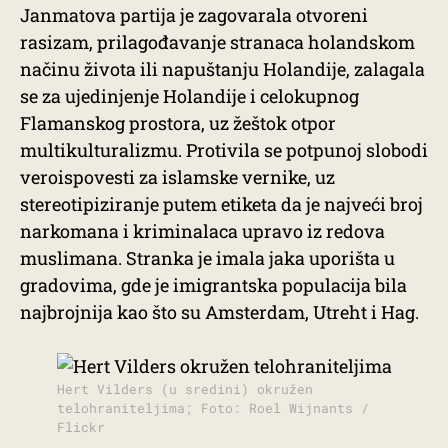
Janmatova partija je zagovarala otvoreni
rasizam, prilagođavanje stranaca holandskom
načinu života ili napuštanju Holandije, zalagala
se za ujedinjenje Holandije i celokupnog
Flamanskog prostora, uz žeštok otpor
multikulturalizmu. Protivila se potpunoj slobodi
veroispovesti za islamske vernike, uz
stereotipiziranje putem etiketa da je najveći broj
narkomana i kriminalaca upravo iz redova
muslimana. Stranka je imala jaka uporišta u
gradovima, gde je imigrantska populacija bila
najbrojnija kao što su Amsterdam, Utreht i Hag.
Hert Vilders (u sredini) okružen
telohraniteljima; Foto: Roel Wijnants /
Flickr