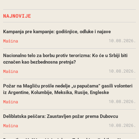
NAJNOVIJE
Kampanja pre kampanje: godišnjice, odluke i najave
10.08.2026.
Mašina
Nacionalno telo za borbu protiv terorizma: Ko će u Srbiji biti
označen kao bezbednosna pretnja?
10.08.2026.
Mašina
Požar na Magliču prošle nedelje „u papučama” gasili volonteri
iz Argentine, Kolumbije, Meksika, Rusije, Engleske
10.08.2026.
Mašina
Deliblatska peščara: Zaustavljen požar prema Dubovcu
10.08.2026.
Mašina