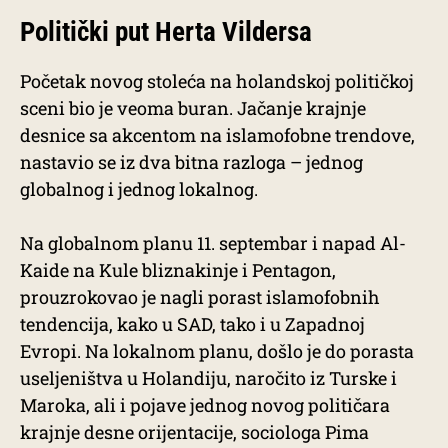
Politički put Herta Vildersa
Početak novog stoleća na holandskoj političkoj
sceni bio je veoma buran. Jačanje krajnje
desnice sa akcentom na islamofobne trendove,
nastavio se iz dva bitna razloga – jednog
globalnog i jednog lokalnog.
Na globalnom planu 11. septembar i napad Al-
Kaide na Kule bliznakinje i Pentagon,
prouzrokovao je nagli porast islamofobnih
tendencija, kako u SAD, tako i u Zapadnoj
Evropi. Na lokalnom planu, došlo je do porasta
useljeništva u Holandiju, naročito iz Turske i
Maroka, ali i pojave jednog novog političara
krajnje desne orijentacije, sociologa Pima