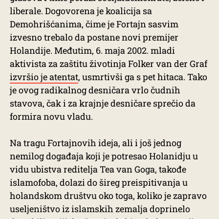
liberale. Dogovorena je koalicija sa
Demohrišćanima, čime je Fortajn sasvim
izvesno trebalo da postane novi premijer
Holandije. Međutim, 6. maja 2002. mladi
aktivista za zaštitu životinja Folker van der Graf
izvršio je atentat
, usmrtivši ga s pet hitaca. Tako
je ovog radikalnog desničara vrlo čudnih
stavova, čak i za krajnje desničare sprečio da
formira novu vladu.
Na tragu Fortajnovih ideja, ali i još jednog
nemilog događaja koji je potresao Holanidju u
vidu ubistva reditelja Tea van Goga, takođe
islamofoba, dolazi do šireg preispitivanja u
holandskom društvu oko toga, koliko je zapravo
useljeništvo iz islamskih zemalja doprinelo