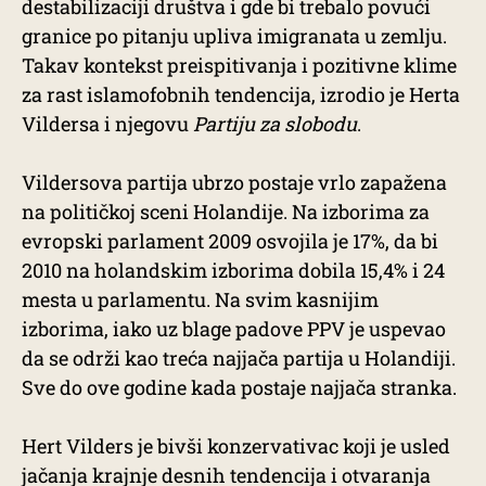
destabilizaciji društva i gde bi trebalo povući
granice po pitanju upliva imigranata u zemlju.
Takav kontekst preispitivanja i pozitivne klime
za rast islamofobnih tendencija, izrodio je Herta
Vildersa i njegovu
Partiju za slobodu
.
Vildersova partija ubrzo postaje vrlo zapažena
na političkoj sceni Holandije. Na izborima za
evropski parlament 2009 osvojila je 17%, da bi
2010 na holandskim izborima dobila 15,4% i 24
mesta u parlamentu. Na svim kasnijim
izborima, iako uz blage padove PPV je uspevao
da se održi kao treća najjača partija u Holandiji.
Sve do ove godine kada postaje najjača stranka.
Hert Vilders je bivši konzervativac koji je usled
jačanja krajnje desnih tendencija i otvaranja