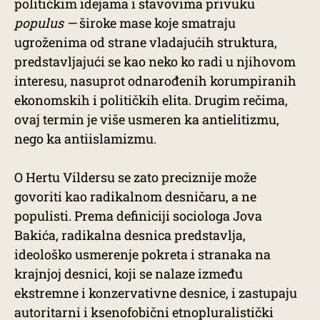
političkim idejama i stavovima privuku
populus —
široke mase koje smatraju
ugroženima od strane vladajućih struktura,
predstavljajući se kao neko ko radi u njihovom
interesu, nasuprot odnarođenih korumpiranih
ekonomskih i političkih elita. Drugim rečima,
ovaj termin je više usmeren ka antielitizmu,
nego ka antiislamizmu.
O Hertu Vildersu se zato preciznije može
govoriti kao radikalnom desničaru, a ne
populisti. Prema definiciji sociologa Jova
Bakića, radikalna desnica predstavlja,
ideološko usmerenje pokreta i stranaka na
krajnjoj desnici, koji se nalaze između
ekstremne i konzervativne desnice, i zastupaju
autoritarni i ksenofobični etnopluralistički