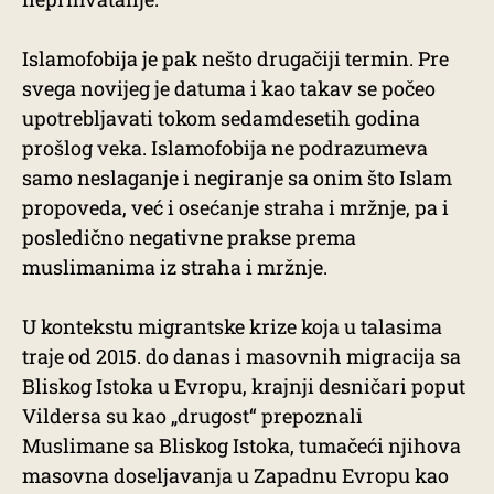
Islamofobija je pak nešto drugačiji termin. Pre
svega novijeg je datuma i kao takav se počeo
upotrebljavati tokom sedamdesetih godina
prošlog veka. Islamofobija ne podrazumeva
samo neslaganje i negiranje sa onim što Islam
propoveda, već i osećanje straha i mržnje, pa i
posledično negativne prakse prema
muslimanima iz straha i mržnje.
U kontekstu migrantske krize koja u talasima
traje od 2015. do danas i masovnih migracija sa
Bliskog Istoka u Evropu, krajnji desničari poput
Vildersa su kao „drugost“ prepoznali
Muslimane sa Bliskog Istoka, tumačeći njihova
masovna doseljavanja u Zapadnu Evropu kao