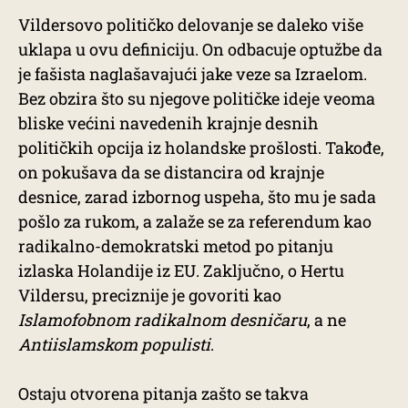
Vildersovo političko delovanje se daleko više
uklapa u ovu definiciju. On odbacuje optužbe da
je fašista naglašavajući jake veze sa Izraelom.
Bez obzira što su njegove političke ideje veoma
bliske većini navedenih krajnje desnih
političkih opcija iz holandske prošlosti. Takođe,
on pokušava da se distancira od krajnje
desnice, zarad izbornog uspeha, što mu je sada
pošlo za rukom, a zalaže se za referendum kao
radikalno-demokratski metod po pitanju
izlaska Holandije iz EU. Zaključno, o Hertu
Vildersu, preciznije je govoriti kao
Islamofobnom radikalnom desničaru
, a ne
Antiislamskom populisti
.
Ostaju otvorena pitanja zašto se takva