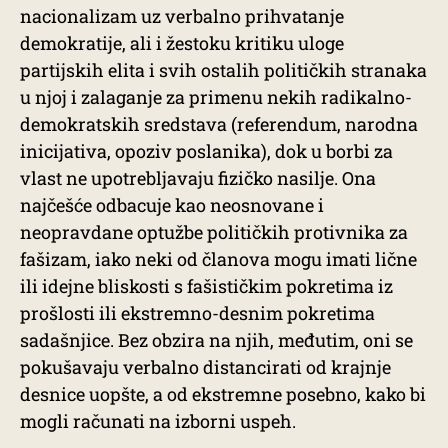
nacionalizam uz verbalno prihvatanje
demokratije, ali i žestoku kritiku uloge
partijskih elita i svih ostalih političkih stranaka
u njoj i zalaganje za primenu nekih radikalno-
demokratskih sredstava (referendum, narodna
inicijativa, opoziv poslanika), dok u borbi za
vlast ne upotrebljavaju fizičko nasilje. Ona
najčešće odbacuje kao neosnovane i
neopravdane optužbe političkih protivnika za
fašizam, iako neki od članova mogu imati lične
ili idejne bliskosti s fašističkim pokretima iz
prošlosti ili ekstremno-desnim pokretima
sadašnjice. Bez obzira na njih, međutim, oni se
pokušavaju verbalno distancirati od krajnje
desnice uopšte, a od ekstremne posebno, kako bi
mogli računati na izborni uspeh.