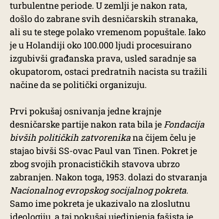
turbulentne periode. U zemlji je nakon rata,
došlo do zabrane svih desničarskih stranaka,
ali su te stege polako vremenom popuštale. Iako
je u Holandiji oko 100.000 ljudi procesuirano
izgubivši građanska prava, usled saradnje sa
okupatorom, ostaci predratnih nacista su tražili
načine da se politički organizuju.
Prvi pokušaj osnivanja jedne krajnje
desničarske partije nakon rata bila je
Fondacija
bivših političkih zatvorenika
na čijem čelu je
stajao bivši SS-ovac Paul van Tinen. Pokret je
zbog svojih pronacističkih stavova ubrzo
zabranjen. Nakon toga, 1953. dolazi do stvaranja
Nacionalnog evropskog socijalnog pokreta
.
Samo ime pokreta je ukazivalo na zloslutnu
ideologiju, a taj
pokušaj ujedinjenja fašista
je