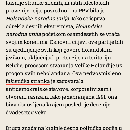
kasnije stranke sličnih, ili istih ideoloških
provenijencija, posredno i na PPV bila je
Holandska narodna unija
. Iako se isprva
odrekla desnih ekstremista,
Holandska
narodna unija
početkom osamdesetih se vraća
svojim korenima. Osnovni ciljevi ove partije bili
su ujedinjenje svih koji govore holandskim
jezikom, uključujući pretenzije na teritoriju
Belgije, procesom stvaranja Velike Holandije uz
progon svih neholanđana. Ova
nedvosmisleno
fašistička stranka
je zagovarala
antidemokratske stavove, korporativizam i
otvoreni rasizam. Iako je zabranjena 1991, ona
biva obnovljena krajem poslednje decenije
dvadesetog veka.
Druga značajna krajnje desna politička opcija u