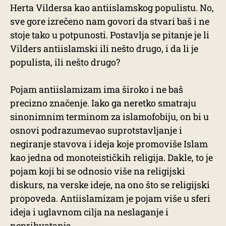
Herta Vildersa kao antiislamskog populistu. No,
sve gore izrečeno nam govori da stvari baš i ne
stoje tako u potpunosti. Postavlja se pitanje je li
Vilders antiislamski ili nešto drugo, i da li je
populista, ili nešto drugo?
Pojam antiislamizam ima široko i ne baš
precizno značenje. Iako ga neretko smatraju
sinonimnim terminom za islamofobiju, on bi u
osnovi podrazumevao suprotstavljanje i
negiranje stavova i ideja koje promoviše Islam
kao jedna od monoteističkih religija. Dakle, to je
pojam koji bi se odnosio više na religijski
diskurs, na verske ideje, na ono što se religijski
propoveda. Antiislamizam je pojam više u sferi
ideja i uglavnom cilja na neslaganje i
neprihvatanje.