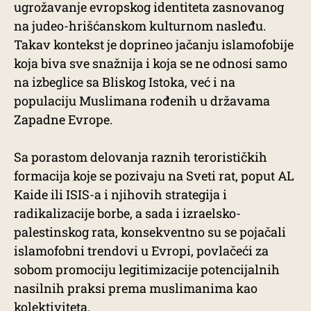
ugrožavanje evropskog identiteta zasnovanog
na judeo-hrišćanskom kulturnom nasleđu.
Takav kontekst je doprineo jačanju islamofobije
koja biva sve snažnija i koja se ne odnosi samo
na izbeglice sa Bliskog Istoka, već i na
populaciju Muslimana rođenih u državama
Zapadne Evrope.
Sa porastom delovanja raznih terorističkih
formacija koje se pozivaju na Sveti rat, poput AL
Kaide ili ISIS-a i njihovih strategija i
radikalizacije borbe, a sada i izraelsko-
palestinskog rata, konsekventno su se pojačali
islamofobni trendovi u Evropi, povlačeći za
sobom promociju legitimizacije potencijalnih
nasilnih praksi prema muslimanima kao
kolektiviteta.