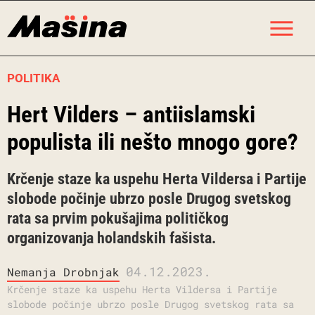
Skip
M
to
content
POLITIKA
Hert Vilders – antiislamski
populista ili nešto mnogo gore?
Krčenje staze ka uspehu Herta Vildersa i Partije
slobode počinje ubrzo posle Drugog svetskog
rata sa prvim pokušajima političkog
organizovanja holandskih fašista.
04.12.2023.
Nemanja Drobnjak
Krčenje staze ka uspehu Herta Vildersa i Partije
slobode počinje ubrzo posle Drugog svetskog rata sa