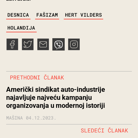
TAGS
DESNICA
FAŠIZAM
HERT VILDERS
HOLANDIJA
PRETHODNI ČLANAK
Američki sindikat auto-industrije
najavljuje najveću kampanju
organizovanja u modernoj istoriji
MAŠINA
04.12.2023.
SLEDEĆI ČLANAK