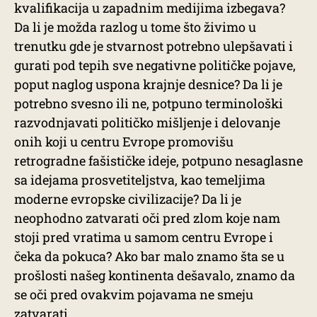
kvalifikacija u zapadnim medijima izbegava?
Da li je možda razlog u tome što živimo u
trenutku gde je stvarnost potrebno ulepšavati i
gurati pod tepih sve negativne političke pojave,
poput naglog uspona krajnje desnice? Da li je
potrebno svesno ili ne, potpuno terminološki
razvodnjavati političko mišljenje i delovanje
onih koji u centru Evrope promovišu
retrogradne fašističke ideje, potpuno nesaglasne
sa idejama prosvetiteljstva, kao temeljima
moderne evropske civilizacije? Da li je
neophodno zatvarati oči pred zlom koje nam
stoji pred vratima u samom centru Evrope i
čeka da pokuca? Ako bar malo znamo šta se u
prošlosti našeg kontinenta dešavalo, znamo da
se oči pred ovakvim pojavama ne smeju
zatvarati.