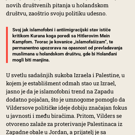
novih društvenih pitanja u holandskom
društvu, zaoštrio svoju politiku udesno.
Svoj jak islamofobni i antiimigracijski stav ističe
kritikom Kurana koga poredi sa Hitlerovim
Mein
Kampfom
. Tvorac je kovanice „islamofašizam“, te
permanentno upozorava na opasnost od prevladavanja
muslimana u holandskom društvu, gde bi Holanđani
mogli biti manjina.
U svetlu sadašnjih sukoba Izraela i Palestine, u
kojem je establišment odmah stao uz Izrael,
jasno je da je islamofobni trend na Zapadu
dodatno pojačan, što je umnogome pomoglo da
Vildersove političke ideje dobiju značajan fokus
u javnosti i među biračima. Pritom, Vilders se
otvoreno zalaže za proterivanje Palestinaca iz
Zapadne obale u Jordan, a prijatelj je sa