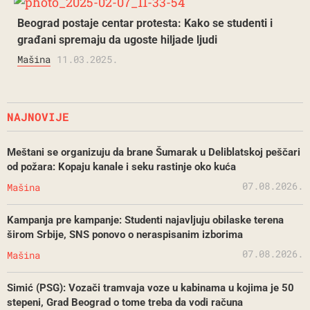
Beograd postaje centar protesta: Kako se studenti i
građani spremaju da ugoste hiljade ljudi
Mašina
11.03.2025.
NAJNOVIJE
Meštani se organizuju da brane Šumarak u Deliblatskoj peščari
od požara: Kopaju kanale i seku rastinje oko kuća
07.08.2026.
Mašina
Kampanja pre kampanje: Studenti najavljuju obilaske terena
širom Srbije, SNS ponovo o neraspisanim izborima
07.08.2026.
Mašina
Simić (PSG): Vozači tramvaja voze u kabinama u kojima je 50
stepeni, Grad Beograd o tome treba da vodi računa