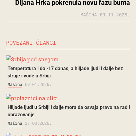
Dijana Hrka pokrenula novu fazu bunta
MAŠINA
03.11.2025.
POVEZANI ČLANCI:
Temperatura i do -17 danas, a hiljade ljudi i dalje bez
struje i vode u Srbiji
Mašina
09.01.2026.
Hiljade ljudi u Srbiji i dalje mora da osvaja pravo na rad i
obrazovanje
Mašina
27.03.2026.