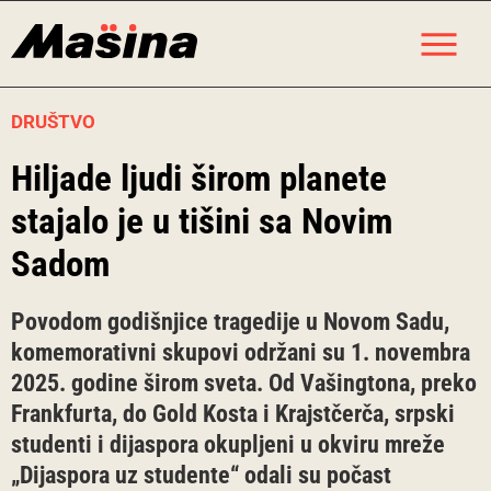
Skip
M
to
content
DRUŠTVO
Hiljade ljudi širom planete
stajalo je u tišini sa Novim
Sadom
Povodom godišnjice tragedije u Novom Sadu,
komemorativni skupovi održani su 1. novembra
2025. godine širom sveta. Od Vašingtona, preko
Frankfurta, do Gold Kosta i Krajstčerča, srpski
studenti i dijaspora okupljeni u okviru mreže
„Dijaspora uz studente“ odali su počast