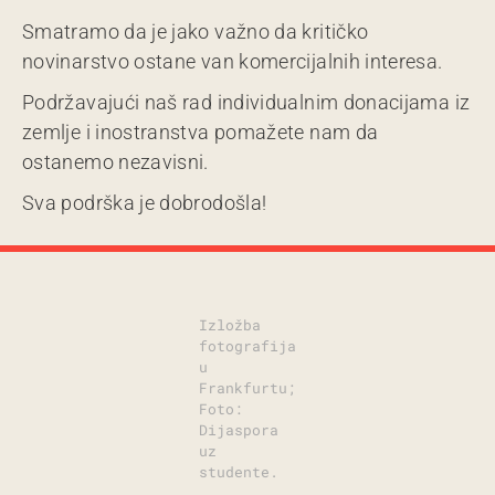
Smatramo da je jako važno da kritičko
novinarstvo ostane van komercijalnih interesa.
Podržavajući naš rad individualnim donacijama iz
zemlje i inostranstva pomažete nam da
ostanemo nezavisni.
Sva podrška je dobrodošla!
Izložba
fotografija
u
Frankfurtu;
Foto:
Dijaspora
uz
studente.