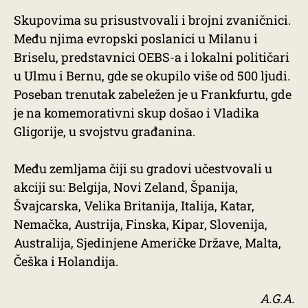
Skupovima su prisustvovali i brojni zvaničnici.
Među njima evropski poslanici u Milanu i
Briselu, predstavnici OEBS-a i lokalni političari
u Ulmu i Bernu, gde se okupilo više od 500 ljudi.
Poseban trenutak zabeležen je u Frankfurtu, gde
je na komemorativni skup došao i Vladika
Gligorije, u svojstvu građanina.
Među zemljama čiji su gradovi učestvovali u
akciji su: Belgija, Novi Zeland, Španija,
Švajcarska, Velika Britanija, Italija, Katar,
Nemačka, Austrija, Finska, Kipar, Slovenija,
Australija, Sjedinjene Američke Države, Malta,
Češka i Holandija.
A.G.A.