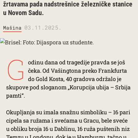
žrtavama pada nadstrešnice železničke stanice
u Novom Sadu.
03.11.2025.
Mašina
G
odinu dana od tragedije pravda se još
čeka. Od Vašingtona preko Frankfurta
do Gold Kosta, 40 gradova održalo je
skupove pod sloganom „Korupcija ubija – Srbija
pamti“.
Okupljanja su imala snažnu simboliku – 16 pari
cipela sa ružama i svećama u Gracu, bele sveće
u obliku broja 16 u Dablinu, 16 ruža puštenih niz
Temzu u Londonu, dok je u Hamburgu, tačno u