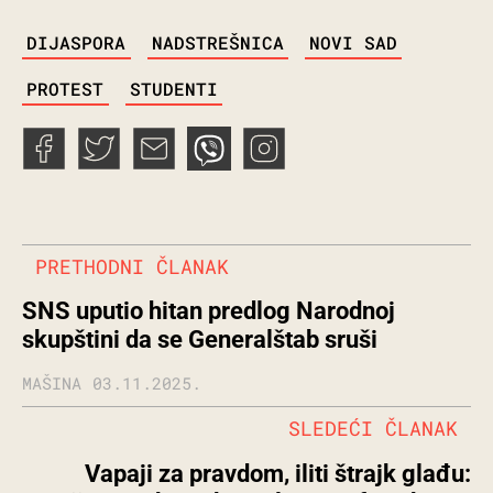
TAGS
DIJASPORA
NADSTREŠNICA
NOVI SAD
PROTEST
STUDENTI
PRETHODNI ČLANAK
SNS uputio hitan predlog Narodnoj
skupštini da se Generalštab sruši
MAŠINA
03.11.2025.
SLEDEĆI ČLANAK
Vapaji za pravdom, iliti štrajk glađu: