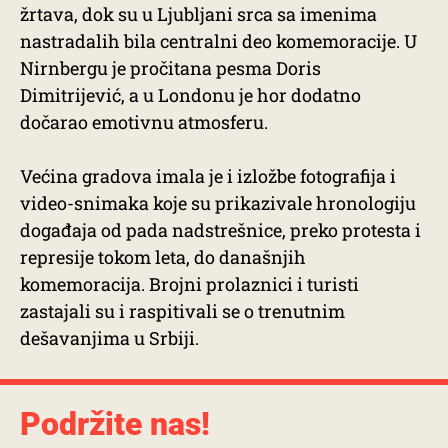
žrtava, dok su u Ljubljani srca sa imenima
nastradalih bila centralni deo komemoracije. U
Nirnbergu je pročitana pesma Doris
Dimitrijević, a u Londonu je hor dodatno
dočarao emotivnu atmosferu.
Većina gradova imala je i izložbe fotografija i
video-snimaka koje su prikazivale hronologiju
događaja od pada nadstrešnice, preko protesta i
represije tokom leta, do današnjih
komemoracija. Brojni prolaznici i turisti
zastajali su i raspitivali se o trenutnim
dešavanjima u Srbiji.
Podržite nas!