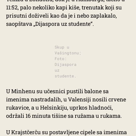
11:52, palo nekoliko kapi kiše, trenutak koji su
prisutni doživeli kao da je i nebo zaplakalo,
saopštava „Dijaspora uz studente“.
Skup u
Vašingtonu;
Foto:
Dijaspora
uz
studente.
U Minhenu su učesnici pustili balone sa
imenima nastradalih, u Valensiji nosili crvene
rukavice, a u Helsinkiju, uprkos hladnoći,
održali 16 minuta tišine sa ružama u rukama.
U Krajstčerču su postavljene cipele sa imenima