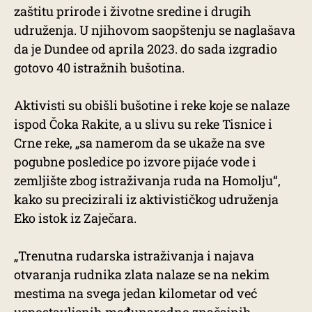
zaštitu prirode i životne sredine i drugih
udruženja. U njihovom saopštenju se naglašava
da je Dundee od aprila 2023. do sada izgradio
gotovo 40 istražnih bušotina.
Aktivisti su obišli bušotine i reke koje se nalaze
ispod Čoka Rakite, a u slivu su reke Tisnice i
Crne reke, „sa namerom da se ukaže na sve
pogubne posledice po izvore pijaće vode i
zemljište zbog istraživanja ruda na Homolju“,
kako su precizirali iz aktivističkog udruženja
Eko istok iz Zaječara.
„Trenutna rudarska istraživanja i najava
otvaranja rudnika zlata nalaze se na nekim
mestima na svega jedan kilometar od već