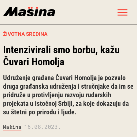
Skip
M
to
content
ŽIVOTNA SREDINA
Intenzivirali smo borbu, kažu
Čuvari Homolja
Udruženje građana Čuvari Homolja je pozvalo
druga građanska udruženja i stručnjake da im se
pridruže u protivljenju razvoju rudarskih
projekata u istočnoj Srbiji, za koje dokazuju da
su štetni po prirodu i ljude.
16.08.2023.
Mašina