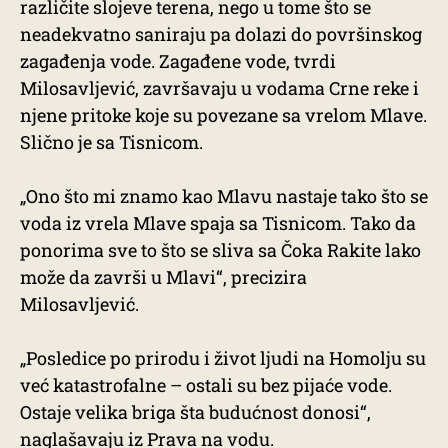
različite slojeve terena, nego u tome što se
neadekvatno saniraju pa dolazi do površinskog
zagađenja vode. Zagađene vode, tvrdi
Milosavljević, završavaju u vodama Crne reke i
njene pritoke koje su povezane sa vrelom Mlave.
Slično je sa Tisnicom.
„Ono što mi znamo kao Mlavu nastaje tako što se
voda iz vrela Mlave spaja sa Tisnicom. Tako da
ponorima sve to što se sliva sa Čoka Rakite lako
može da završi u Mlavi“, precizira
Milosavljević.
„Posledice po prirodu i život ljudi na Homolju su
već katastrofalne – ostali su bez pijaće vode.
Ostaje velika briga šta budućnost donosi“,
naglašavaju iz Prava na vodu.