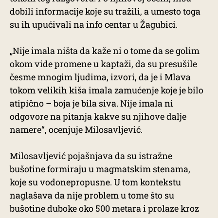
dobili informacije koje su tražili, a umesto toga
su ih upućivali na info centar u Žagubici.
„Nije imala ništa da kaže ni o tome da se golim
okom vide promene u kaptaži, da su presušile
česme mnogim ljudima, izvori, da je i Mlava
tokom velikih kiša imala zamućenje koje je bilo
atipično – boja je bila siva. Nije imala ni
odgovore na pitanja kakve su njihove dalje
namere“, ocenjuje Milosavljević.
Milosavljević pojašnjava da su istražne
bušotine formiraju u magmatskim stenama,
koje su vodonepropusne. U tom kontekstu
naglašava da nije problem u tome što su
bušotine duboke oko 500 metara i prolaze kroz