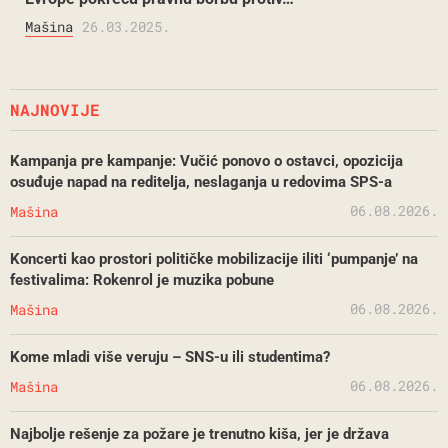
Mašina
26.03.2025.
NAJNOVIJE
Kampanja pre kampanje: Vučić ponovo o ostavci, opozicija
osuđuje napad na reditelja, neslaganja u redovima SPS-a
06.08.2026.
Mašina
Koncerti kao prostori političke mobilizacije iliti ‘pumpanje’ na
festivalima: Rokenrol je muzika pobune
06.08.2026.
Mašina
Kome mladi više veruju – SNS-u ili studentima?
06.08.2026.
Mašina
Najbolje rešenje za požare je trenutno kiša, jer je država