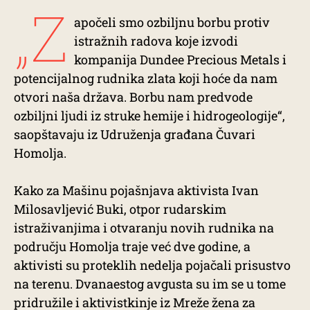
„Z
apočeli smo ozbiljnu borbu protiv
istražnih radova koje izvodi
kompanija Dundee Precious Metals i
potencijalnog rudnika zlata koji hoće da nam
otvori naša država. Borbu nam predvode
ozbiljni ljudi iz struke hemije i hidrogeologije“,
saopštavaju iz Udruženja građana Čuvari
Homolja.
Kako za Mašinu pojašnjava aktivista Ivan
Milosavljević Buki, otpor rudarskim
istraživanjima i otvaranju novih rudnika na
području Homolja traje već dve godine, a
aktivisti su proteklih nedelja pojačali prisustvo
na terenu. Dvanaestog avgusta su im se u tome
pridružile i aktivistkinje iz Mreže žena za