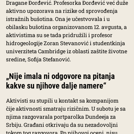
Dragane Đorđević. Profesorka Đorđević već duže
aktivno upozorava na rizike od sprovođenja
istražnih bušotina. Ona je učestvovala i u
obilasku bušotina organizovanom 12. avgusta, a
aktivistima su se tada pridružili i profesor
hidrogeologije Zoran Stevanović i studentkinja
univerziteta Cambridge iz oblasti zaštite životne
sredine, Sofija Stefanović.
„Nije imala ni odgovore na pitanja
kakve su njihove dalje namere“
Aktivisti su stupili u kontakt sa kompanijom
čije aktivnosti smatraju rizičnim. U subotu je sa
njima razgovarala portparolka Dundeeja za
Srbiju. Građani otkrivaju da su nezadovoljni
tokom tog razgovora. Po njihovoj oceni, nisu