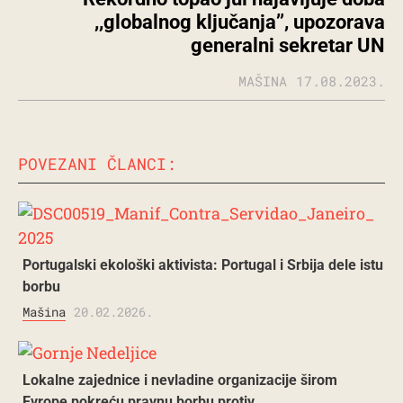
,,globalnog ključanja’’, upozorava
generalni sekretar UN
MAŠINA
17.08.2023.
POVEZANI ČLANCI:
Portugalski ekološki aktivista: Portugal i Srbija dele istu
borbu
Mašina
20.02.2026.
Lokalne zajednice i nevladine organizacije širom
Evrope pokreću pravnu borbu protiv…