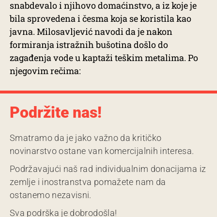
snabdevalo i njihovo domaćinstvo, a iz koje je
bila sprovedena i česma koja se koristila kao
javna. Milosavljević navodi da je nakon
formiranja istražnih bušotina došlo do
zagađenja vode u kaptaži teškim metalima. Po
njegovim rečima:
Podržite nas!
Smatramo da je jako važno da kritičko
novinarstvo ostane van komercijalnih interesa.
Podržavajući naš rad individualnim donacijama iz
zemlje i inostranstva pomažete nam da
ostanemo nezavisni.
Sva podrška je dobrodošla!