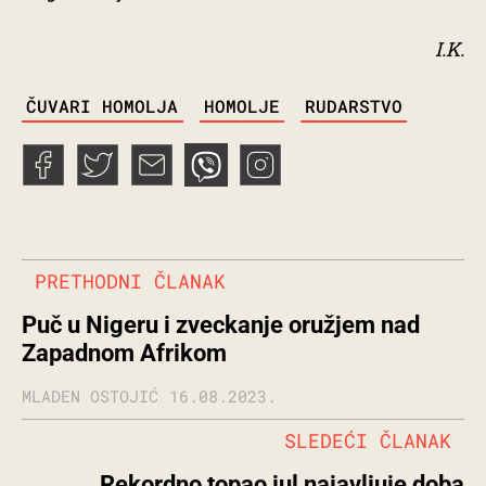
I.K.
TAGS
ČUVARI HOMOLJA
HOMOLJE
RUDARSTVO
PRETHODNI ČLANAK
Puč u Nigeru i zveckanje oružjem nad
Zapadnom Afrikom
MLADEN OSTOJIĆ
16.08.2023.
SLEDEĆI ČLANAK
Rekordno topao jul najavljuje doba