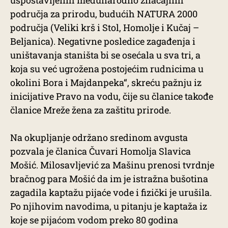
uspostavljenih međunarodno značajnih
područja za prirodu, budućih NATURA 2000
područja (Veliki krš i Stol, Homolje i Kučaj –
Beljanica). Negativne posledice zagađenja i
uništavanja staništa bi se osećala u sva tri, a
koja su već ugrožena postojećim rudnicima u
okolini Bora i Majdanpeka“, skreću pažnju iz
inicijative Pravo na vodu, čije su članice takođe
članice Mreže žena za zaštitu prirode.
Na okupljanje održano sredinom avgusta
pozvala je članica Čuvari Homolja Slavica
Mošić. Milosavljević za Mašinu prenosi tvrdnje
bračnog para Mošić da im je istražna bušotina
zagadila kaptažu pijaće vode i fizički je urušila.
Po njihovim navodima, u pitanju je kaptaža iz
koje se pijaćom vodom preko 80 godina