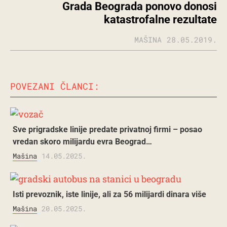
Grada Beograda ponovo donosi
katastrofalne rezultate
MAŠINA
28.05.2019.
POVEZANI ČLANCI:
Sve prigradske linije predate privatnoj firmi – posao
vredan skoro milijardu evra Beograd…
Mašina
14.05.2025.
Isti prevoznik, iste linije, ali za 56 milijardi dinara više
Mašina
20.05.2025.