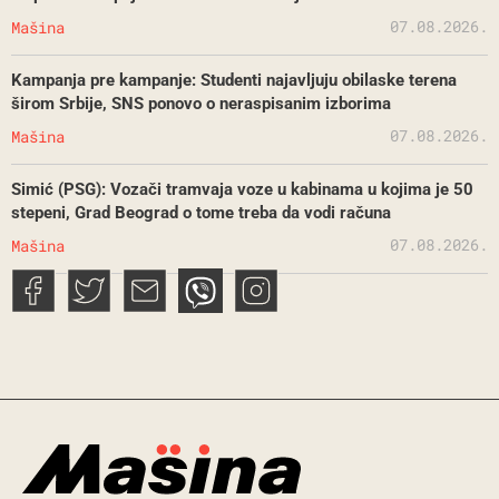
07.08.2026.
Mašina
Kampanja pre kampanje: Studenti najavljuju obilaske terena
širom Srbije, SNS ponovo o neraspisanim izborima
07.08.2026.
Mašina
Simić (PSG): Vozači tramvaja voze u kabinama u kojima je 50
stepeni, Grad Beograd o tome treba da vodi računa
07.08.2026.
Mašina