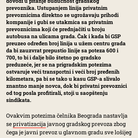
dovodi u pitanje budućnost gradskog
prevoznika. Ustupanjem linija privatnim
prevoznicima direktno se ugrožavaju prihodi
kompanije i gubi se utakmica sa privatnim
prevoznicima koji će prednjačiti u broju
autobusa na ulicama grada. Čak i kada bi GSP
preuzeo određen broj linija u užem centru grada
da bi zauzvrat prepustio linije sa poteza 600 i
700, to bi i dalje bilo štetno po gradsko
preduzeće, jer se na prigradskim potezima
ostvaruje veći transportni i veći broj pređenih
kilometara, pa bi se tako u kasu GSP-a slivalo
znantno manje novca, dok bi privatni prevoznici
od tog posla profitirali, stoji u saopštenju
sindikata.
Ovakvim potezima čelnika Beograda nastavlja
se
privatizacija
javnog gradskog prevoza zbog
čega je javni prevoz u glavnom gradu sve lošijeg