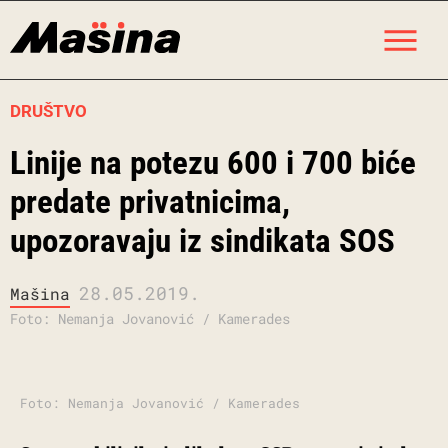
Skip
M
to
content
DRUŠTVO
Linije na potezu 600 i 700 biće
predate privatnicima,
upozoravaju iz sindikata SOS
28.05.2019.
Mašina
Foto: Nemanja Jovanović / Kamerades
Foto: Nemanja Jovanović / Kamerades