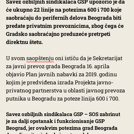
Savez ozbiljnih sindikalaca GSP upozorio je da
će ukupno 22 linije na potezima 600 i 700 koje
saobraćaju do perifernih delova Beograda biti
predate privatnim prevoznicima, zbog čega će
Gradsko saobraćajno preduzeće pretrpeti
direktnu štetu.
U svom
saopštenju
oni ističu da je Sekretarijat
za javni prevoz grada Beograda 16. aprila
objavio Plan javnih nabavki za 2019. godinu
kojim je predviđena izrada Projekta javno-
privatnog partnerstva u oblasti javnog prevoza
putnika u Beogradu za poteze linija 600 i 700.
Savez ozbiljnih sindikalaca GSP – SOS zabrinut
je za dalji opstanak i funkcionisanje GSP
Beograd, jer ovakvim potezima grad Beograda