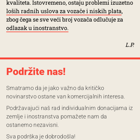
kvaliteta. Istovremeno, ostaju problemi izuzetno
loših radnih uslova za vozače i niskih plata
,
zbog čega se sve veći broj vozača odlučuje za
odlazak u inostranstvo.
L.P.
Podržite nas!
Smatramo da je jako važno da kritičko
novinarstvo ostane van komercijalnih interesa.
Podržavajući naš rad individualnim donacijama iz
zemlje i inostranstva pomažete nam da
ostanemo nezavisni.
Sva podrška je dobrodošla!