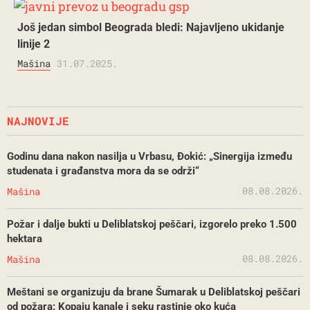
Još jedan simbol Beograda bledi: Najavljeno ukidanje
linije 2
Mašina
31.07.2025.
NAJNOVIJE
Godinu dana nakon nasilja u Vrbasu, Đokić: „Sinergija između
studenata i građanstva mora da se održi“
08.08.2026.
Mašina
Požar i dalje bukti u Deliblatskoj peščari, izgorelo preko 1.500
hektara
08.08.2026.
Mašina
Meštani se organizuju da brane Šumarak u Deliblatskoj peščari
od požara: Kopaju kanale i seku rastinje oko kuća