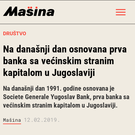
Skip
M
to
content
DRUŠTVO
Na današnji dan osnovana prva
banka sa većinskim stranim
kapitalom u Jugoslaviji
Na današnji dan 1991. godine osnovana je
Societe Generale Yugoslav Bank, prva banka sa
većinskim stranim kapitalom u Jugoslaviji.
12.02.2019.
Mašina