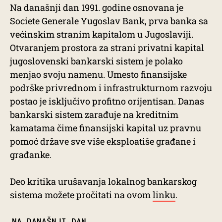
Na današnji dan 1991. godine osnovana je
Societe Generale Yugoslav Bank, prva banka sa
većinskim stranim kapitalom u Jugoslaviji.
Otvaranjem prostora za strani privatni kapital
jugoslovenski bankarski sistem je polako
menjao svoju namenu. Umesto finansijske
podrške privrednom i infrastrukturnom razvoju
postao je isključivo profitno orijentisan. Danas
bankarski sistem zarađuje na kreditnim
kamatama čime finansijski kapital uz pravnu
pomoć države sve više eksploatiše građane i
građanke.
Deo kritika urušavanja lokalnog bankarskog
sistema možete pročitati na ovom
linku
.
TAGS
NA DANAŠNJI DAN