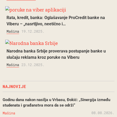
Rata, kredit, banka: Oglašavanje ProCredit banke na
Viberu – „nasrtljivo, neetično i…
Mašina
19.12.2025.
Narodna banka Srbije proverava postupanje banke u
slučaju reklama kroz poruke na Viberu
Mašina
23.12.2025.
NAJNOVIJE
Godinu dana nakon nasilja u Vrbasu, Đokić: „Sinergija između
studenata i građanstva mora da se održi“
08.08.2026.
Mašina