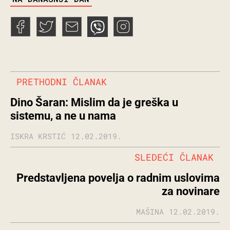
PRETHODNI ČLANAK
Dino Šaran: Mislim da je greška u
sistemu, a ne u nama
ISKRA KRSTIĆ
12.02.2019.
SLEDEĆI ČLANAK
Predstavljena povelja o radnim uslovima
za novinare
MAŠINA
12.02.2019.