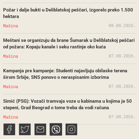
Požar i dalje bukti u Deliblatskoj peščari, izgorelo preko 1.500
hektara
08.08.2026.
Mašina
Meštani se organizuju da brane Šumarak u Deliblatskoj peščari
od požara: Kopaju kanale i seku rastinje oko kuća
07.08.2026.
Mašina
Kampanja pre kampanje: Studenti najavljuju obilaske terena
širom Srbije, SNS ponovo o neraspisanim izborima
07.08.2026.
Mašina
Simić (PSG): Vozači tramvaja voze u kabinama u kojima je 50
stepeni, Grad Beograd o tome treba da vodi računa
07.08.2026.
Mašina