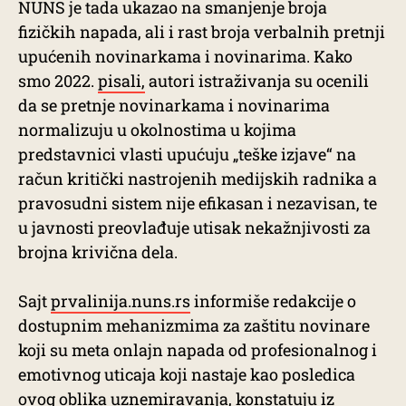
NUNS je tada ukazao na smanjenje broja
fizičkih napada, ali i rast broja verbalnih pretnji
upućenih novinarkama i novinarima. Kako
smo 2022.
pisali,
autori istraživanja su ocenili
da se pretnje novinarkama i novinarima
normalizuju u okolnostima u kojima
predstavnici vlasti upućuju „teške izjave“ na
račun kritički nastrojenih medijskih radnika a
pravosudni sistem nije efikasan i nezavisan, te
u javnosti preovlađuje utisak nekažnjivosti za
brojna krivična dela.
Sajt
prvalinija.nuns.rs
informiše redakcije o
dostupnim mehanizmima za zaštitu novinare
koji su meta onlajn napada od profesionalnog i
emotivnog uticaja koji nastaje kao posledica
ovog oblika uznemiravanja, konstatuju iz