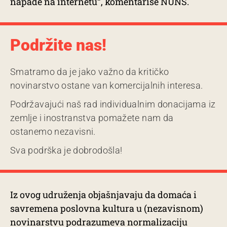
napade na internetu“, komentariše NUNS.
Podržite nas!
Smatramo da je jako važno da kritičko
novinarstvo ostane van komercijalnih interesa.
Podržavajući naš rad individualnim donacijama iz
zemlje i inostranstva pomažete nam da
ostanemo nezavisni.
Sva podrška je dobrodošla!
Iz ovog udruženja objašnjavaju da domaća i
savremena poslovna kultura u (nezavisnom)
novinarstvu podrazumeva normalizaciju