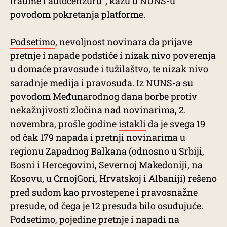
traume i autocenzuru“, kažu u NUNS-u
povodom pokretanja platforme.
Podsetimo
, nevoljnost novinara da prijave
pretnje i napade podstiče i nizak nivo poverenja
u domaće pravosuđe i tužilaštvo, te nizak nivo
saradnje medija i pravosuđa. Iz NUNS-a su
povodom Međunarodnog dana borbe protiv
nekažnjivosti zločina nad novinarima, 2.
novembra, prošle godine
istakli
da je svega 19
od čak 179 napada i pretnji novinarima u
regionu Zapadnog Balkana (odnosno u Srbiji,
Bosni i Hercegovini, Severnoj Makedoniji, na
Kosovu, u CrnojGori, Hrvatskoj i Albaniji) rešeno
pred sudom kao prvostepene i pravosnažne
presude, od čega je 12 presuda bilo osuđujuće.
Podsetimo, pojedine pretnje i napadi na