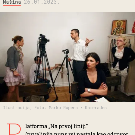
26.01.2023.
Mašina
Ilustracija; Foto: Marko Rupena / Kamerades
P
latforma „Na prvoj liniji“
(
prvalinija.nuns.rs
) nastala kao odgovor