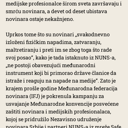
medijske profesionalce širom sveta završavaju i
smrću novinara, a devet od deset ubistava
novinara ostaje nekažnjeno.
Uprkos tome što su novinari „svakodnevno
izloženi fizičkim napadima, zatvaranju,
maltretiranju i preti im se zbog toga što rade
svoj posao“, kako je tada istaknuto iz NUNS-a,
„ne postoji obavezujući međunarodni
instrument koji bi primorao države članice da
istraže i reaguju na napade na medije”. Zato je
krajem prošle godine Međunarodna federacija
novinara (IFJ) je pokrenula kampanju za
usvajanje Međunarodne konvencije posvećene
zaštiti novinara i medijskih profesionalaca,
kojoj se pridružilo Nezavisno udruženje
novinara Srbije i partneri NUNS-a iz mreže Safe