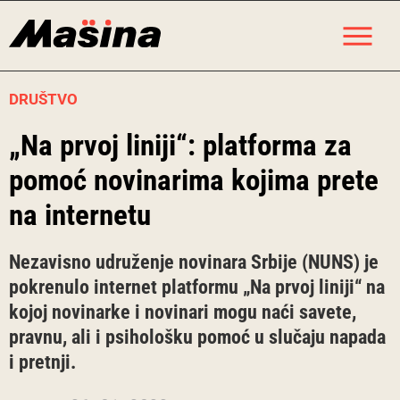
Skip
M
to
content
DRUŠTVO
„Na prvoj liniji“: platforma za
pomoć novinarima kojima prete
na internetu
Nezavisno udruženje novinara Srbije (NUNS) je
pokrenulo internet platformu „Na prvoj liniji“ na
kojoj novinarke i novinari mogu naći savete,
pravnu, ali i psihološku pomoć u slučaju napada
i pretnji.