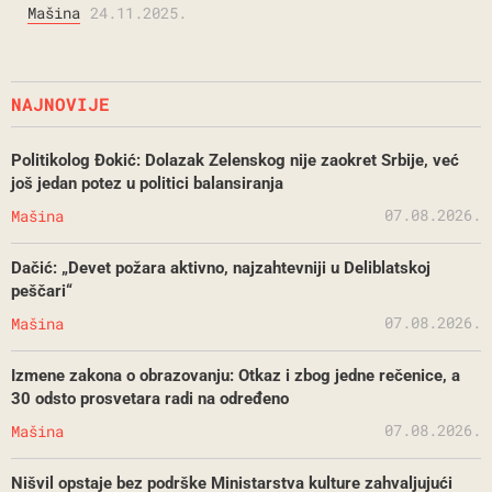
Mašina
24.11.2025.
NAJNOVIJE
Politikolog Đokić: Dolazak Zelenskog nije zaokret Srbije, već
još jedan potez u politici balansiranja
07.08.2026.
Mašina
Dačić: „Devet požara aktivno, najzahtevniji u Deliblatskoj
peščari“
07.08.2026.
Mašina
Izmene zakona o obrazovanju: Otkaz i zbog jedne rečenice, a
30 odsto prosvetara radi na određeno
07.08.2026.
Mašina
Nišvil opstaje bez podrške Ministarstva kulture zahvaljujući