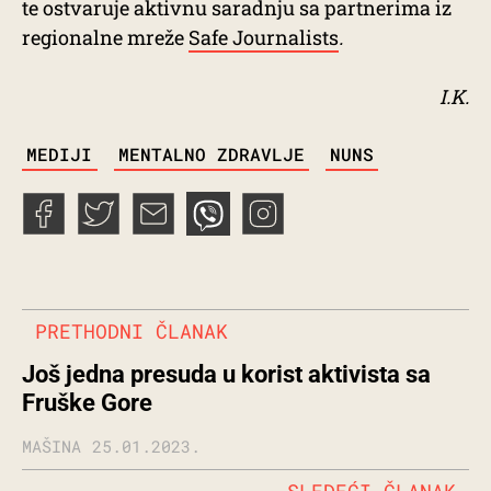
te ostvaruje aktivnu saradnju sa partnerima iz
regionalne mreže
Safe Journalists
.
I.K.
TAGS
MEDIJI
MENTALNO ZDRAVLJE
NUNS
PRETHODNI ČLANAK
Još jedna presuda u korist aktivista sa
Fruške Gore
MAŠINA
25.01.2023.