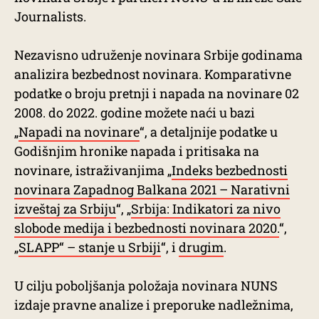
Journalists.
Nezavisno udruženje novinara Srbije godinama
analizira bezbednost novinara. Komparativne
podatke o broju pretnji i napada na novinare 02
2008. do 2022. godine možete naći u bazi
„
Napadi na novinare
“, a detaljnije podatke u
Godišnjim hronike napada i pritisaka na
novinare, istraživanjima „
Indeks bezbednosti
novinara Zapadnog Balkana 2021 – Narativni
izveštaj za Srbiju
“, „
Srbija: Indikatori za nivo
slobode medija i bezbednosti novinara 2020.
“,
„
SLAPP“ – stanje u Srbiji
“, i
drugim
.
U cilju poboljšanja položaja novinara NUNS
izdaje pravne analize i preporuke nadležnima,