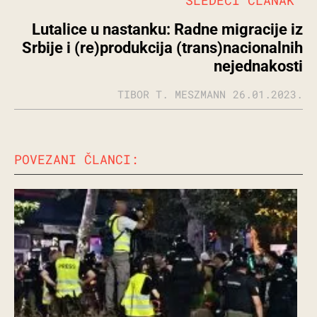
SLEDEĆI ČLANAK
Lutalice u nastanku: Radne migracije iz
Srbije i (re)produkcija (trans)nacionalnih
nejednakosti
TIBOR T. MESZMANN
26.01.2023.
POVEZANI ČLANCI: