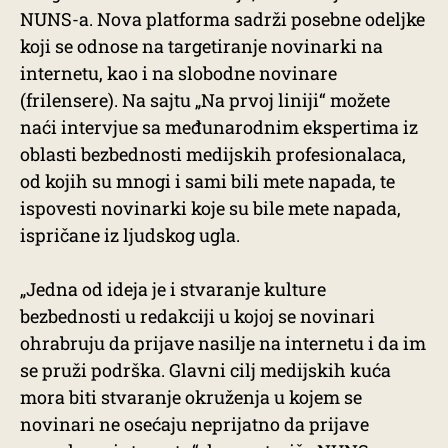
NUNS-a. Nova platforma sadrži posebne odeljke
koji se odnose na targetiranje novinarki na
internetu, kao i na slobodne novinare
(frilensere). Na sajtu „Na prvoj liniji“ možete
naći intervjue sa međunarodnim ekspertima iz
oblasti bezbednosti medijskih profesionalaca,
od kojih su mnogi i sami bili mete napada, te
ispovesti novinarki koje su bile mete napada,
ispričane iz ljudskog ugla.
„Jedna od ideja je i stvaranje kulture
bezbednosti u redakciji u kojoj se novinari
ohrabruju da prijave nasilje na internetu i da im
se pruži podrška. Glavni cilj medijskih kuća
mora biti stvaranje okruženja u kojem se
novinari ne osećaju neprijatno da prijave