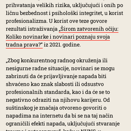
prihvatanja velikih rizika, uključujući i onih po
ličnu bezbednost i psihološki integritet, u korist
profesionalizma. U korist ove teze govore
rezultati istraživanja
„Širom zatvorenih očiju:
Koliko novinarke i novinari poznaju svoja
tradna prava?“
iz 2021. godine.
„Zbog konkurentnog radnog okruženja ili
nesigurne radne situacije, novinari se mogu
zabrinuti da će prijavljivanje napada biti
shvaćeno kao znak slabosti ili odsustvo
profesionalnih standarda, kao i da će se to
negativno odraziti na njihovu karijeru. Od
suštinskog je značaja otvoreno govoriti o
napadima na internetu da bi se na taj način
ograničili efekti napada, uključujući stvaranje