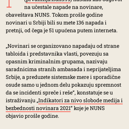
na učestale napade na novinare,
obaveštava NUNS. Tokom prošle godine
novinari u Srbiji bili su mete 136 napada i
pretnji, od čega je 51 upućena putem interneta.
„Novinari se organizovano napadaju od strane
tabloida i predstavnika vlasti, povezuju sa
opasnim kriminalnim grupama, nazivaju
saradnicima stranih ambasada i neprijateljima
Srbije, a preduzete sistemske mere i sporadične
osude samo u jednom delu pokazuju spremnost
da se incidenti spreče i reše“, konstatuje se u
istraživanju „
Indikatori za nivo slobode medija i
bezbednosti novinara 2021
“ koje je NUNS
objavio prošle godine.