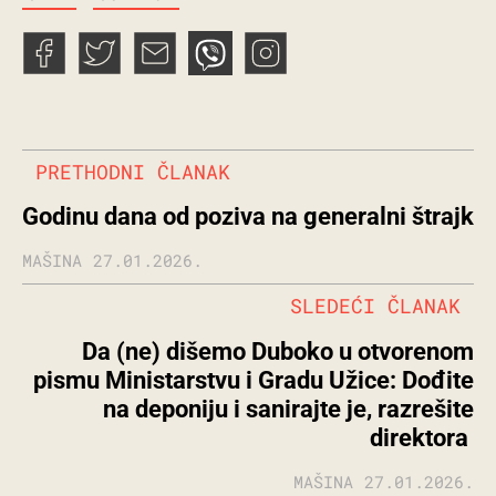
PRETHODNI ČLANAK
Godinu dana od poziva na generalni štrajk
MAŠINA
27.01.2026.
SLEDEĆI ČLANAK
Da (ne) dišemo Duboko u otvorenom
pismu Ministarstvu i Gradu Užice: Dođite
na deponiju i sanirajte je, razrešite
direktora
MAŠINA
27.01.2026.