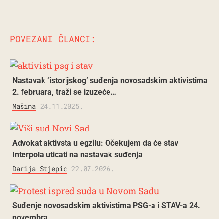
POVEZANI ČLANCI:
Nastavak ‘istorijskog’ suđenja novosadskim aktivistima
2. februara, traži se izuzeće…
Mašina
24.11.2025.
Advokat aktivsta u egzilu: Očekujem da će stav
Interpola uticati na nastavak suđenja
Darija Stjepic
22.07.2026.
Suđenje novosadskim aktivistima PSG-a i STAV-a 24.
novembra