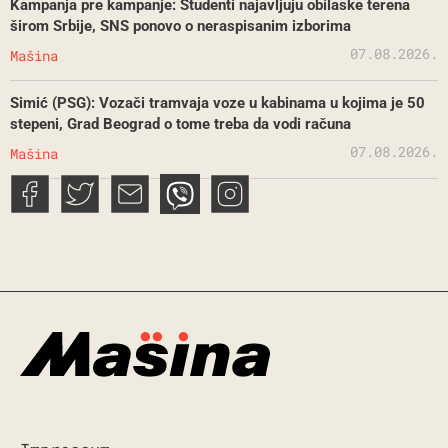
Kampanja pre kampanje: Studenti najavljuju obilaske terena
širom Srbije, SNS ponovo o neraspisanim izborima
07.08.2026.
Mašina
Simić (PSG): Vozači tramvaja voze u kabinama u kojima je 50
stepeni, Grad Beograd o tome treba da vodi računa
07.08.2026.
Mašina