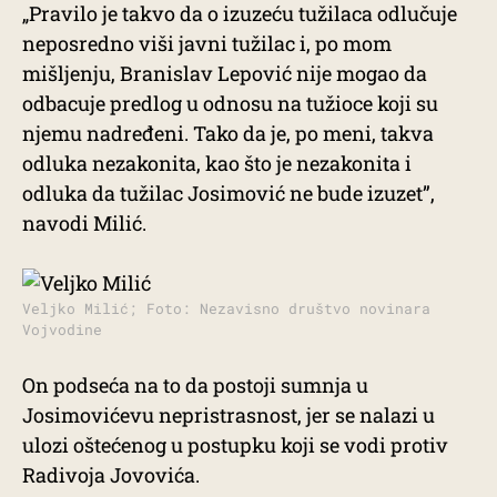
„Pravilo je takvo da o izuzeću tužilaca odlučuje
neposredno viši javni tužilac i, po mom
mišljenju, Branislav Lepović nije mogao da
odbacuje predlog u odnosu na tužioce koji su
njemu nadređeni. Tako da je, po meni, takva
odluka nezakonita, kao što je nezakonita i
odluka da tužilac Josimović ne bude izuzet”,
navodi Milić.
Veljko Milić; Foto: Nezavisno društvo novinara
Vojvodine
On podseća na to da postoji sumnja u
Josimovićevu nepristrasnost, jer se nalazi u
ulozi oštećenog u postupku koji se vodi protiv
Radivoja Jovovića.