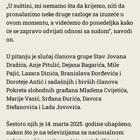
„U suštini, mi nemamo šta da krijemo, niti da
pronalazimo neke druge razloge za izuzeće u
ovom momentu, a videćemo do ponedeljka kako
će se zapravo odvijati odnosi sa sudom”, navodi
on.
U pitanju je slučaj članova grupe Stav Jovana
Dražića, Anje Pitulić, Dejana Bagarića, Mile
Pajić, Lazara Dinića, Branislava Đorđevića i
Doroteje Antić i sadašnjih i bivših članova
Pokreta slobodnih građana Mladena Cvijetića,
Marije Vasić, Srđana Đurića, Davora
Stefanovića i Lada Jovovića.
Šestoro njih je 14. marta 2025. godine uhapšeno,
nakon što je na televizijama sa nacionalnom