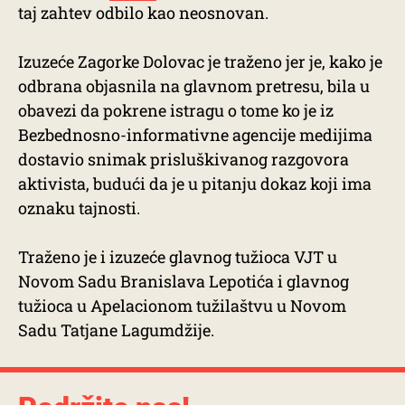
taj zahtev odbilo kao neosnovan.
Izuzeće Zagorke Dolovac je traženo jer je, kako je
odbrana objasnila na glavnom pretresu, bila u
obavezi da pokrene istragu o tome ko je iz
Bezbednosno-informativne agencije medijima
dostavio snimak prisluškivanog razgovora
aktivista, budući da je u pitanju dokaz koji ima
oznaku tajnosti.
Traženo je i izuzeće glavnog tužioca VJT u
Novom Sadu Branislava Lepotića i glavnog
tužioca u Apelacionom tužilaštvu u Novom
Sadu Tatjane Lagumdžije.