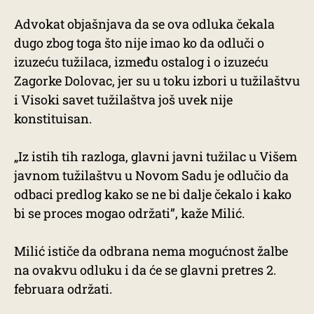
Advokat objašnjava da se ova odluka čekala
dugo zbog toga što nije imao ko da odluči o
izuzeću tužilaca, između ostalog i o izuzeću
Zagorke Dolovac, jer su u toku izbori u tužilaštvu
i Visoki savet tužilaštva još uvek nije
konstituisan.
„Iz istih tih razloga, glavni javni tužilac u Višem
javnom tužilaštvu u Novom Sadu je odlučio da
odbaci predlog kako se ne bi dalje čekalo i kako
bi se proces mogao održati”, kaže Milić.
Milić ističe da odbrana nema mogućnost žalbe
na ovakvu odluku i da će se glavni pretres 2.
februara održati.