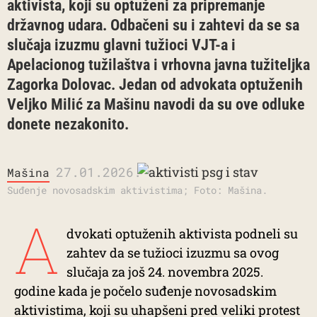
aktivista, koji su optuženi za pripremanje
državnog udara. Odbačeni su i zahtevi da se sa
slučaja izuzmu glavni tužioci VJT-a i
Apelacionog tužilaštva i vrhovna javna tužiteljka
Zagorka Dolovac. Jedan od advokata optuženih
Veljko Milić za Mašinu navodi da su ove odluke
donete nezakonito.
27.01.2026.
Mašina
Suđenje novosadskim aktivistima; Foto: Mašina.
A
dvokati optuženih aktivista podneli su
zahtev da se tužioci izuzmu sa ovog
slučaja za još 24. novembra 2025.
godine kada je počelo suđenje novosadskim
aktivistima, koji su uhapšeni pred veliki protest