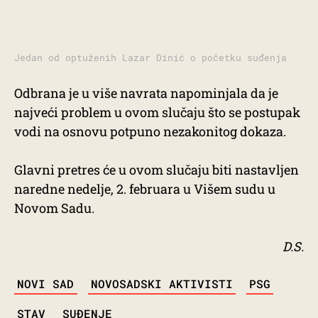
Jedan od optuženih Lazar Dinić o početku suđenja
Odbrana je u više navrata napominjala da je
najveći problem u ovom slučaju što se postupak
vodi na osnovu potpuno nezakonitog dokaza.
Glavni pretres će u ovom slučaju biti nastavljen
naredne nedelje, 2. februara u Višem sudu u
Novom Sadu.
D.S.
TAGS
NOVI SAD
NOVOSADSKI AKTIVISTI
PSG
STAV
SUĐENJE