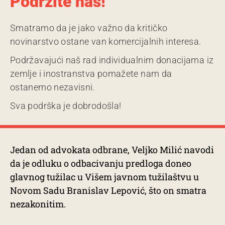
Podržite nas!
Smatramo da je jako važno da kritičko
novinarstvo ostane van komercijalnih interesa.
Podržavajući naš rad individualnim donacijama iz
zemlje i inostranstva pomažete nam da
ostanemo nezavisni.
Sva podrška je dobrodošla!
Jedan od advokata odbrane, Veljko Milić navodi
da je odluku o odbacivanju predloga doneo
glavnog tužilac u Višem javnom tužilaštvu u
Novom Sadu Branislav Lepović, što on smatra
nezakonitim.