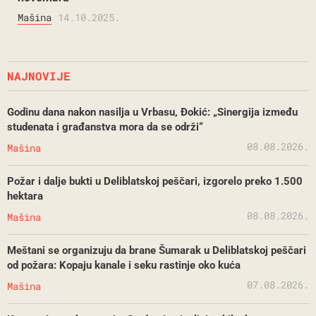
Mašina
14.10.2025.
NAJNOVIJE
Godinu dana nakon nasilja u Vrbasu, Đokić: „Sinergija između
studenata i građanstva mora da se održi“
08.08.2026.
Mašina
Požar i dalje bukti u Deliblatskoj peščari, izgorelo preko 1.500
hektara
08.08.2026.
Mašina
Meštani se organizuju da brane Šumarak u Deliblatskoj peščari
od požara: Kopaju kanale i seku rastinje oko kuća
07.08.2026.
Mašina