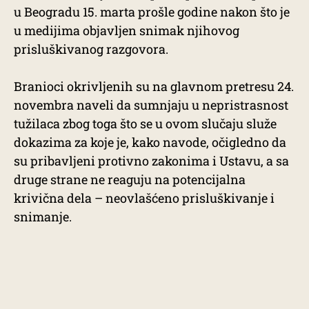
u Beogradu 15. marta prošle godine nakon što je
u medijima objavljen snimak njihovog
prisluškivanog razgovora.
Branioci okrivljenih su na glavnom pretresu 24.
novembra naveli da sumnjaju u nepristrasnost
tužilaca zbog toga što se u ovom slučaju služe
dokazima za koje je, kako navode, očigledno da
su pribavljeni protivno zakonima i Ustavu, a sa
druge strane ne reaguju na potencijalna
krivična dela – neovlašćeno prisluškivanje i
snimanje.