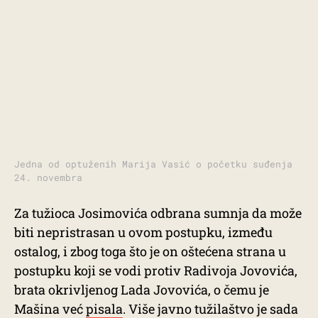
Jedna od optuženih Marija Vasić o početku suđenja
24. novembra
Za tužioca Josimovića odbrana sumnja da može
biti nepristrasan u ovom postupku, između
ostalog, i zbog toga što je on oštećena strana u
postupku koji se vodi protiv Radivoja Jovovića,
brata okrivljenog Lada Jovovića, o čemu je
Mašina već
pisala
. Više javno tužilaštvo je sada