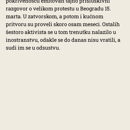
pokrivenošću emitovan tajno prisluškivni
razgovor o velikom protestu u Beogradu 15.
marta. U zatvorskom, a potom i kućnom
pritvoru su proveli skoro osam meseci. Ostalih
šestoro aktivista se u tom trenutku nalazilo u
inostranstvu, odakle se do danas nisu vratili, a
sudi im se u odsustvu.