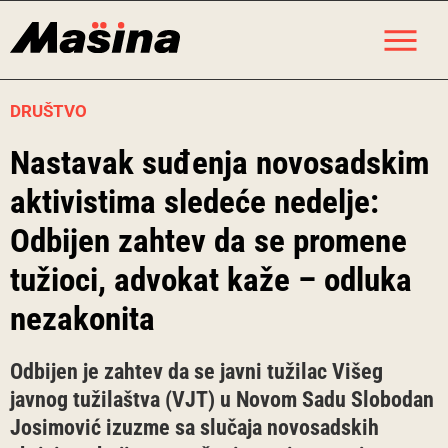
Skip
M
to
content
DRUŠTVO
Nastavak suđenja novosadskim
aktivistima sledeće nedelje:
Odbijen zahtev da se promene
tužioci, advokat kaže – odluka
nezakonita
Odbijen je zahtev da se javni tužilac Višeg
javnog tužilaštva (VJT) u Novom Sadu Slobodan
Josimović izuzme sa slučaja novosadskih