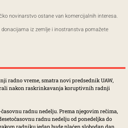
čko novinarstvo ostane van komercijalnih interesa.
m donacijama iz zemlje i inostranstva pomažete
anji radno vreme, smatra novi predsednik UAW,
rali nakon raskrinkavanja koruptivnih radnji
32-časovnu radnu nedelju. Prema njegovim rečima,
trdesetočasovnu radnu nedelju od ponedeljka do
 svakom radniku jedan bude plaćen slobodan dan.