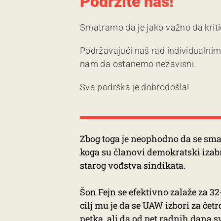
Podržite nas!
Smatramo da je jako važno da kriti
Podržavajući naš rad individualni
nam da ostanemo nezavisni.
Sva podrška je dobrodošla!
Zbog toga je neophodno da se sm
koga su članovi demokratski izab
starog vođstva sindikata.
Šon Fejn se efektivno zalaže za 
cilj mu je da se UAW izbori za če
petka, ali da od pet radnih dana