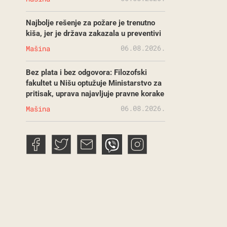
Najbolje rešenje za požare je trenutno
kiša, jer je država zakazala u preventivi
06.08.2026.
Mašina
Bez plata i bez odgovora: Filozofski
fakultet u Nišu optužuje Ministarstvo za
pritisak, uprava najavljuje pravne korake
06.08.2026.
Mašina