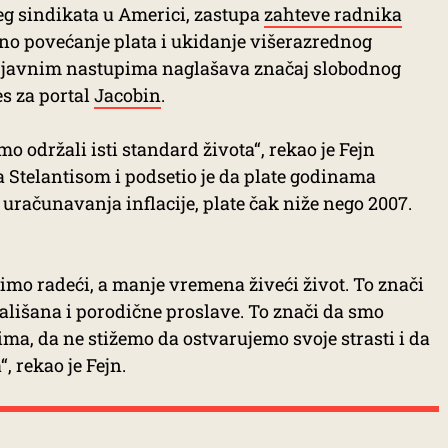
eg sindikata u Americi, zastupa
zahteve radnika
no povećanje plata i ukidanje višerazrednog
m javnim nastupima naglašava značaj slobodnog
s za portal
Jacobin
.
 održali isti standard života“, rekao je Fejn
Stelantisom i podsetio je da plate godinama
uračunavanja inflacije, plate čak niže nego 2007.
mo radeći, a manje vremena živeći život. To znači
išana i porodične proslave. To znači da smo
ima, da ne stižemo da ostvarujemo svoje strasti i da
 rekao je Fejn.