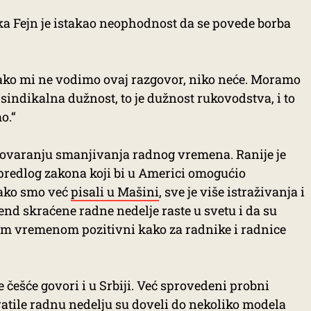
ka Fejn je istakao neophodnost da se povede borba
ako mi ne vodimo ovaj razgovor, niko neće. Moramo
sindikalna dužnost, to je dužnost rukovodstva, i to
o.“
agovaranju smanjivanja radnog vremena. Ranije je
redlog zakona koji bi u Americi omogućio
kako smo već
pisali u Mašini
, sve je više istraživanja i
rend skraćene radne nedelje raste u svetu i da su
nim vremenom pozitivni kako za radnike i radnice
 češće govori i u Srbiji. Već sprovedeni probni
kratile radnu nedelju su doveli do nekoliko modela