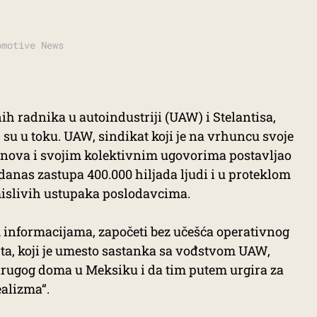
omotive News
h radnika u autoindustriji (UAW) i Stelantisa,
, su u toku. UAW, sindikat koji je na vrhuncu svoje
anova i svojim kolektivnim ugovorima postavljao
anas zastupa 400.000 hiljada ljudi i u proteklom
amislivih ustupaka poslodavcima.
informacijama, započeti bez učešća operativnog
rta, koji je umesto sastanka sa vođstvom UAW,
 drugog doma u Meksiku i da tim putem urgira za
ealizma“.