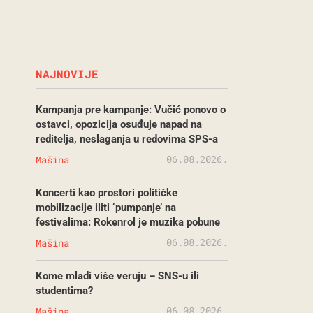
NAJNOVIJE
Kampanja pre kampanje: Vučić ponovo o
ostavci, opozicija osuđuje napad na
reditelja, neslaganja u redovima SPS-a
06.08.2026.
Mašina
Koncerti kao prostori političke
mobilizacije iliti ‘pumpanje’ na
festivalima: Rokenrol je muzika pobune
06.08.2026.
Mašina
Kome mladi više veruju – SNS-u ili
studentima?
06.08.2026.
Mašina