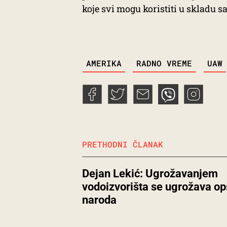
koje svi mogu koristiti u skladu 
TAGS
AMERIKA
RADNO VREME
UAW
PRETHODNI ČLANAK
Dejan Lekić: Ugrožavanjem
vodoizvorišta se ugrožava o
naroda