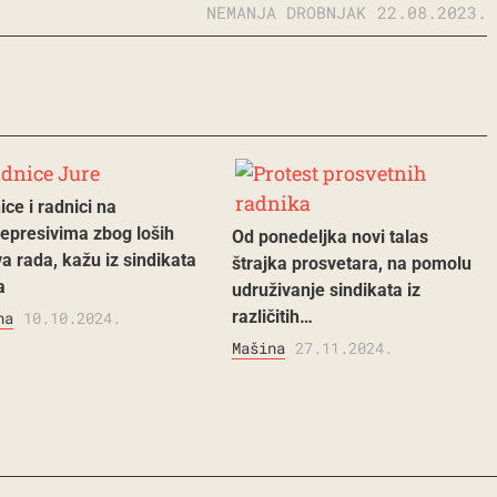
NEMANJA DROBNJAK
22.08.2023.
ce i radnici na
depresivima zbog loših
Od ponedeljka novi talas
a rada, kažu iz sindikata
štrajka prosvetara, na pomolu
a
udruživanje sindikata iz
različitih…
na
10.10.2024.
Mašina
27.11.2024.