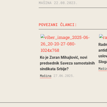
MAŠINA
22.08.2023.
POVEZANI ČLANCI:
Radni
anti
uslov
Ko je Zoran Mihajlović, novi
Slog
predsednik Saveza samostalnih
Maši
sindikata Srbije?
Mašina
27.06.2025.