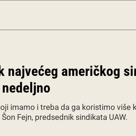
k najvećeg američkog si
 nedeljno
oji imamo i treba da ga koristimo više 
a Šon Fejn, predsednik sindikata UAW.