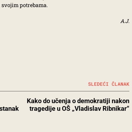
sa svojim potrebama.
A.J.
SLEDEĆI ČLANAK
Kako do učenja o demokratiji nakon
pstanak
tragedije u OŠ „Vladislav Ribnikar“