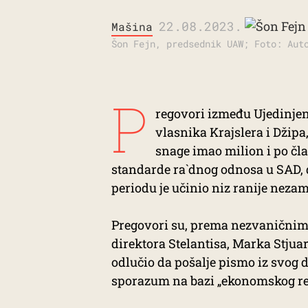
22.08.2023.
Mašina
Šon Fejn, predsednik UAW; Foto: Aut
P
regovori između Ujedinjeni
vlasnika Krajslera i Džipa
snage imao milion i po čl
standarde ra`dnog odnosa u SAD, d
periodu je učinio niz ranije nez
Pregovori su, prema nezvaničnim 
direktora Stelantisa, Marka Stjua
odlučio da pošalje pismo iz svog
sporazum na bazi „ekonomskog r