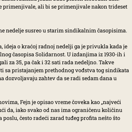
 primenjivale, ali bi se primenjivale nakon trideset
ne nedelje susreo u starim sindikalnim časopisima.
ideja o kraćoj radnoj nedelji ga je privukla kada je
lnog časopisa Solidarnost. U izdanjima iz 1930-ih i
ali za 35, pa čak i 32 sati rada nedeljno. Takve
ti sa pristajanjem prethodnog vođstva tog sindikata
a dozvoljavaju zahtev da se radi sedam dana u
novima, Fejn je opisao vreme čoveka kao „najveći
ći da, iako svako od nas ima ograničenu količinu
oslu, često radeći zarad tuđeg profita nešto što