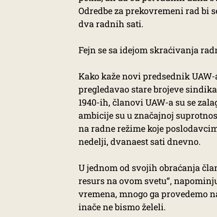
Odredbe za prekovremeni rad bi se
dva radnih sati.
Fejn se sa idejom skraćivanja rad
Kako kaže novi predsednik UAW-a, 
pregledavao stare brojeve sindika
1940-ih, članovi UAW-a su se zalag
ambicije su u značajnoj suprotnos
na radne režime koje poslodavcim
nedelji, dvanaest sati dnevno.
U jednom od svojih obraćanja čla
resurs na ovom svetu“, napominju
vremena, mnogo ga provedemo na p
inače ne bismo želeli.