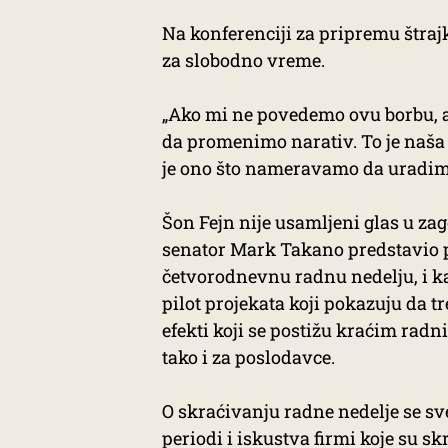
Na konferenciji za pripremu štraj
za slobodno vreme.
„Ako mi ne povedemo ovu borbu, 
da promenimo narativ. To je naša 
je ono što nameravamo da uradim
Šon Fejn nije usamljeni glas u z
senator Mark Takano predstavio p
četvorodnevnu radnu nedelju, i 
pilot projekata koji pokazuju da t
efekti koji se postižu kraćim rad
tako i za poslodavce.
O skraćivanju radne nedelje se sve
periodi i iskustva firmi koje su s