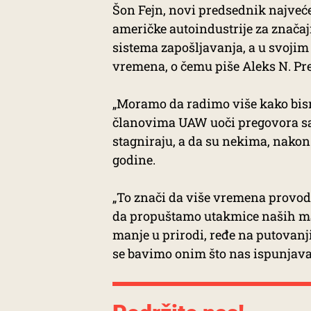
Šon Fejn, novi predsednik najveć
američke autoindustrije za značaj
sistema zapošljavanja, a u svoji
vremena, o čemu piše Aleks N. Pre
„Moramo da radimo više kako bismo
članovima UAW uoči pregovora sa 
stagniraju, a da su nekima, nakon 
godine.
„To znači da više vremena provodi
da propuštamo utakmice naših mal
manje u prirodi, ređe na putovanj
se bavimo onim što nas ispunjava“,