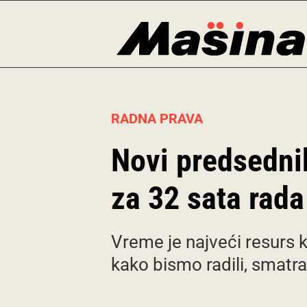
Skip
to
content
RADNA PRAVA
Novi predsedni
za 32 sata rada
Vreme je najveći resurs k
kako bismo radili, smatr